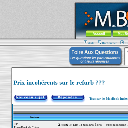
MacBook-fr.com : 100% Apple... 100% nom
Aller au contenu
-
Aller au menu 
Menu général
Accueil
MacB
Aide
Rechercher
Li
Prix incohérents sur le refurb ???
Tout sur les MacBook Inde
Auteur
JP
Post� le: Dim 14 Juin 2009 à 8:06
Sujet du message: Pri
PowerBook de Coton