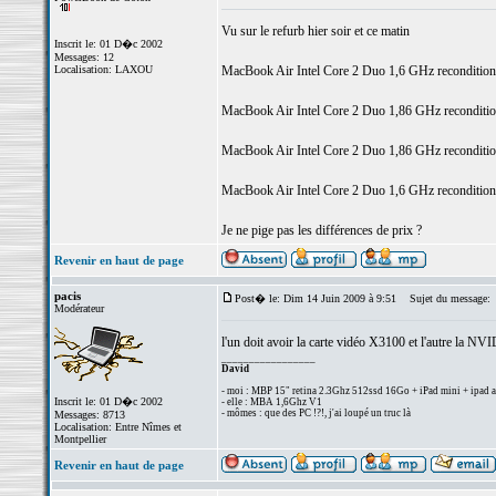
Vu sur le refurb hier soir et ce matin
Inscrit le: 01 D�c 2002
Messages: 12
Localisation: LAXOU
MacBook Air Intel Core 2 Duo 1,6 GHz reconditi
MacBook Air Intel Core 2 Duo 1,86 GHz reconditio
MacBook Air Intel Core 2 Duo 1,86 GHz reconditio
MacBook Air Intel Core 2 Duo 1,6 GHz reconditionn
Je ne pige pas les différences de prix ?
Revenir en haut de page
pacis
Post� le: Dim 14 Juin 2009 à 9:51
Sujet du message:
Modérateur
l'un doit avoir la carte vidéo X3100 et l'autre la N
_________________
David
- moi : MBP 15" retina 2.3Ghz 512ssd 16Go + iPad mini + ipad a
Inscrit le: 01 D�c 2002
- elle : MBA 1,6Ghz V1
- mômes : que des PC !?!, j'ai loupé un truc là
Messages: 8713
Localisation: Entre Nîmes et
Montpellier
Revenir en haut de page