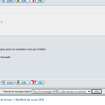
 ?
ques pour ces machines n'est pas évident.
e les mails.
Montrer les messages depuis:
x du Forum
->
MacBook Air avant 2010