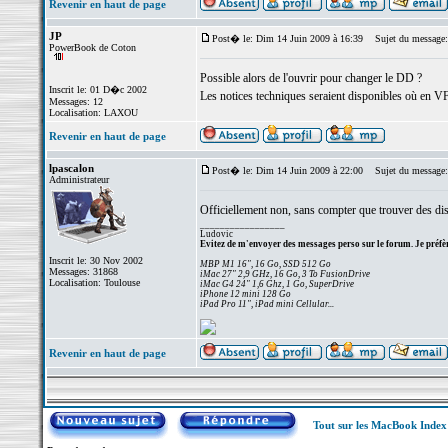
Revenir en haut de page
JP
Post� le: Dim 14 Juin 2009 à 16:39
Sujet du message:
PowerBook de Coton
Possible alors de l'ouvrir pour changer le DD ?
Inscrit le: 01 D�c 2002
Les notices techniques seraient disponibles où en VF
Messages: 12
Localisation: LAXOU
Revenir en haut de page
lpascalon
Post� le: Dim 14 Juin 2009 à 22:00
Sujet du message:
Administrateur
Officiellement non, sans compter que trouver des dis
_________________
Ludovic
Evitez de m'envoyer des messages perso sur le forum. Je préfèr
Inscrit le: 30 Nov 2002
MBP M1 16", 16 Go, SSD 512 Go
Messages: 31868
iMac 27" 2,9 GHz, 16 Go, 3 To FusionDrive
Localisation: Toulouse
iMac G4 24" 1,6 Ghz, 1 Go, SuperDrive
iPhone 12 mini 128 Go
iPad Pro 11", iPad mini Cellular...
Revenir en haut de page
Tout sur les MacBook Inde