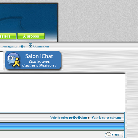
ssiers
À propos
s messages priv�s
Connexion
Voir le sujet pr�c�dent
::
Voir le sujet suivant