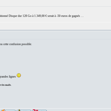
ionné Disque dur 128 Go à 1.349,00 € serait à -50 euros de gagnés …
u cette confusion possible.
 grandes lignes
e les mails.