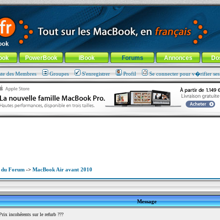
ade !
général
-
Aller au menu de la rubrique
ook
PowerBook
iBook
Forums
Annonces
Do
ste des Membres
Groupes
S'enregistrer
Profil
Se connecter pour v�rifier se
x du Forum
->
MacBook Air avant 2010
Message
x incohérents sur le refurb ???