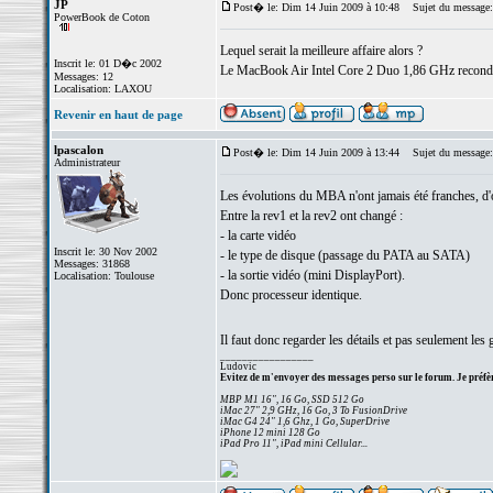
JP
Post� le: Dim 14 Juin 2009 à 10:48
Sujet du message:
PowerBook de Coton
Lequel serait la meilleure affaire alors ?
Inscrit le: 01 D�c 2002
Le MacBook Air Intel Core 2 Duo 1,86 GHz recondit
Messages: 12
Localisation: LAXOU
Revenir en haut de page
lpascalon
Post� le: Dim 14 Juin 2009 à 13:44
Sujet du message:
Administrateur
Les évolutions du MBA n'ont jamais été franches, d'o
Entre la rev1 et la rev2 ont changé :
- la carte vidéo
Inscrit le: 30 Nov 2002
- le type de disque (passage du PATA au SATA)
Messages: 31868
- la sortie vidéo (mini DisplayPort).
Localisation: Toulouse
Donc processeur identique.
Il faut donc regarder les détails et pas seulement les
_________________
Ludovic
Evitez de m'envoyer des messages perso sur le forum. Je préfèr
MBP M1 16", 16 Go, SSD 512 Go
iMac 27" 2,9 GHz, 16 Go, 3 To FusionDrive
iMac G4 24" 1,6 Ghz, 1 Go, SuperDrive
iPhone 12 mini 128 Go
iPad Pro 11", iPad mini Cellular...