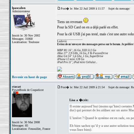
lpascalon
Post� le: Mer 22 Juil 2009 à 11:57
Sujet du message:
Administrateur
Tiens un revenant
Pour la SD Card on en a déjà parlé en effet.
Pour la clé USB j'ai pas testé, mais c'est une autre sol
Inscrit le: 30 Nov 2002
_________________
Messages: 31868
Ludovic
Localisation: Toulouse
Evitez de m'envoyer des messages perso sur le forum. Je préfère 
MBP M1 16", 16 Go, SSD 512 Go
iMac 27" 2,9 GHz, 16 Go, 3 To FusionDrive
iMac G4 24" 1,6 Ghz, 1 Go, SuperDrive
iPhone 12 mini 128 Go
iPad Pro 11", iPad mini Cellular...
Revenir en haut de page
ctacat
Post� le: Mer 22 Juil 2009 à 21:54
Sujet du message: Re: 
PowerBook de Coquelicot
Lisa a �crit:
Il existe aujourd’hui (moins qu’hier) certain
dur) qui permet de les utiliser sur un autre 
L’intéret ? Quand le système est en rade, on p
Inscrit le: 30 Mai 2008
Messages: 85
Eh bien sachez qu’il y a une autre solution to
Localisation: Fenouillet, France
vous lisez bien).