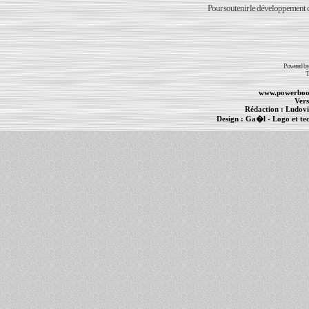
Pour soutenir le développement du
Powered b
T
www.powerboo
Vers
Rédaction :
Ludovi
Design :
Ga�l
- Logo et te
Informations :
PowerBook
-
MacBook Pro
-
i