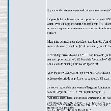
Il y a tout de même une petite différence avec le mode 
La possibilité de booter sur un support externe en USB e
autant avec un support externe bootable sur FW : disque
un ou 2 disques durs externes avec une partition boota
sinistre.
Mais il ne permettra pas d'accéder aux données d'un M
modèle du mac récalcitrant (c'est du vécu...) pour le fai
Il m'est déjà arrivé d'avoir un MBP non bootable (s
pas de support externe USB bootable "compatible" MB
sous le coude aussi, j'ai un coude spacieux).
Vous me direz, avec raison, qu'il est plus facile d'av
présence d'esprit de se préparer ce support USB exter
Je trouve regrettable que le mode Target ne fonctionn
faire le Target en USB... C'est un peu mesquin...).
_________________
"Ce n'est pas parce qu'ils sont nombreux à avoir tort qu'ils ont rai
MacbookAir 13" mid-2013 / Core i7 1,7 GHz / RAM 8 Go / SSD 512 
MacMini / C2D 2,26 GHz / RAM 8 Go / SSD 120 Go / ML X.8.2
iPhone 5s 64 Go gris sidéral
Synology DS1010+ / DD 20 To Hybrid RAID