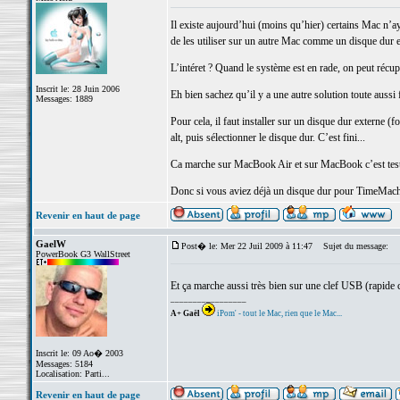
Il existe aujourd’hui (moins qu’hier) certains Mac n’
de les utiliser sur un autre Mac comme un disque dur e
L’intéret ? Quand le système est en rade, on peut récu
Inscrit le: 28 Juin 2006
Eh bien sachez qu’il y a une autre solution toute aussi
Messages: 1889
Pour cela, il faut installer sur un disque dur externe
alt, puis sélectionner le disque dur. C’est fini...
Ca marche sur MacBook Air et sur MacBook c’est test
Donc si vous aviez déjà un disque dur pour TimeMachine
Revenir en haut de page
GaelW
Post� le: Mer 22 Juil 2009 à 11:47
Sujet du message:
PowerBook G3 WallStreet
Et ça marche aussi très bien sur une clef USB (rapi
_________________
A+ Gaël
iPom' - tout le Mac, rien que le Mac...
Inscrit le: 09 Ao� 2003
Messages: 5184
Localisation: Parti...
Revenir en haut de page