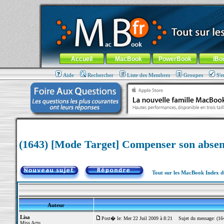
MacBook-fr.com : 100% Apple... 100% nomade !
Aller au contenu
-
Aller au menu général
-
Aller au menu de la
Menu général
Accueil
MacBook
PowerBook
iBo
Aide
Rechercher
Liste des Membres
Groupes
S'e
(1643) [Mode Target] Compenser son absen
Tout sur les MacBook Index 
Auteur
Lisa
Post� le: Mer 22 Juil 2009 à 8:21
Sujet du message: (1643
Miss Actu