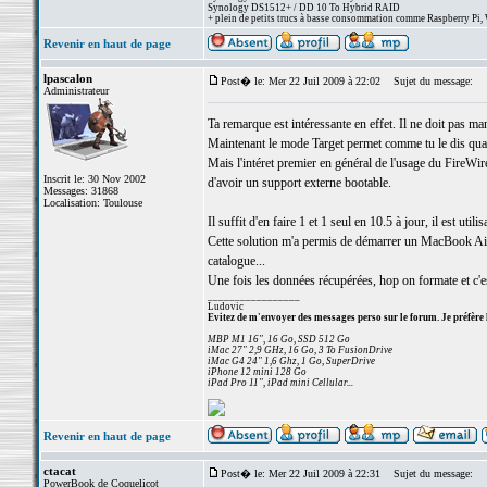
Synology DS1512+ / DD 10 To Hybrid RAID
+ plein de petits trucs à basse consommation comme Raspberry Pi, 
Revenir en haut de page
lpascalon
Post� le: Mer 22 Juil 2009 à 22:02
Sujet du message:
Administrateur
Ta remarque est intéressante en effet. Il ne doit pas 
Maintenant le mode Target permet comme tu le dis quan
Mais l'intéret premier en général de l'usage du FireWire
Inscrit le: 30 Nov 2002
d'avoir un support externe bootable.
Messages: 31868
Localisation: Toulouse
Il suffit d'en faire 1 et 1 seul en 10.5 à jour, il est u
Cette solution m'a permis de démarrer un MacBook Air 
catalogue...
Une fois les données récupérées, hop on formate et c'es
_________________
Ludovic
Evitez de m'envoyer des messages perso sur le forum. Je préfère 
MBP M1 16", 16 Go, SSD 512 Go
iMac 27" 2,9 GHz, 16 Go, 3 To FusionDrive
iMac G4 24" 1,6 Ghz, 1 Go, SuperDrive
iPhone 12 mini 128 Go
iPad Pro 11", iPad mini Cellular...
Revenir en haut de page
ctacat
Post� le: Mer 22 Juil 2009 à 22:31
Sujet du message:
PowerBook de Coquelicot