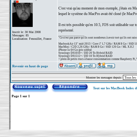
C'est vrai qu'au moment de mon exemple, j'étais en M
lequel le système du MacPro avait été cloné (le MacPro
Il est très possible qu'en 10.5, l'OS soit utilisable sur 
représenté.
Inscrit le: 30 Mai 2008
_________________
Messages: 85
"Ce n'est pas parce qu'ils sont nombreux à avoir tort qu'ils ont rai
Localisation: Fenouillet, France
MacbookAir 13" mid-2013 / Core i7 1,7 GHz / RAM 8 Go / SSD 512 
MacMini / C2D 2,26 GHz / RAM 8 Go / SSD 120 Go / ML X.8.2
iPhone 5s 64 Go gris sidéral
Synology DS1010+ / DD 20 To Hybrid RAID
Synology DS1512+ / DD 10 To Hybrid RAID
+ plein de petits trucs à basse consommation comme Raspberry Pi, 
Revenir en haut de page
Montrer les messages depuis:
Tout sur les MacBook Index 
Page
1
sur
1