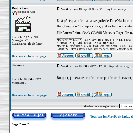
Prof Ricou
Post� le: Ven 18 Sep 2009 à 7:34
Sujet du message:
PowerBook de Cire
Et si j'étais parti de ma sauvegarde de TimeMachine pour
Bon, bon, bon ! Cet après midi, je dois faire une ins
Elle "arrive" d'un iBook G3 600 Mz sous Tiger. On n'est 
Inscrit le: 13 Mar 2004
_________________
Messages: 47
MacBook Pro 13,3" 2,53 Ghz Core2 Duo-10.6.8 -4 Go-DD 1 Tera
AluBook 12" 1,5 GHz -10.5.8 -1,25Go-DD 250Go
Localisation: île de france
MacPro Bi-Processeur 2.8GHz Quad-Core Intel Xeon -10.6.8 - 6Go
iSight FW + iPod Classic (160Go)+iPhone 4s Black Magic PCie et 
Revenir en haut de page
clecoeur
Post� le: Lun 06 F�v 2012 à 12:08
Sujet du message: Pr
Bonjour, j ai exactement le meme probleme de clavier, j'
Inscrit le: 06 F�v 2012
Messages: 1
Revenir en haut de page
Montrer les messages depuis:
Tout sur les MacBook Index 
Page
2
sur
2