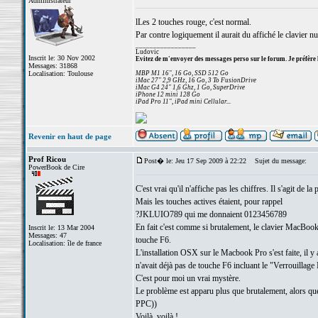
Administrateur
lLes 2 touches rouge, c'est normal.
Par contre logiquement il aurait du affiché le clavier nu
_________________
Ludovic
Inscrit le: 30 Nov 2002
Evitez de m'envoyer des messages perso sur le forum. Je préfère 
Messages: 31868
Localisation: Toulouse
MBP M1 16", 16 Go, SSD 512 Go
iMac 27" 2,9 GHz, 16 Go, 3 To FusionDrive
iMac G4 24" 1,6 Ghz, 1 Go, SuperDrive
iPhone 12 mini 128 Go
iPad Pro 11", iPad mini Cellular...
Revenir en haut de page
Prof Ricou
Post� le: Jeu 17 Sep 2009 à 22:22
Sujet du message:
PowerBook de Cire
C'est vrai qu'il n'affiche pas les chiffres. Il s'agit de 
Mais les touches actives étaient, pour rappel
?JKLUIO789 qui me donnaient 0123456789
En fait c'est comme si brutalement, le clavier MacBoo
Inscrit le: 13 Mar 2004
Messages: 47
touche F6.
Localisation: île de france
L'installation OSX sur le Macbook Pro s'est faite, il 
n'avait déjà pas de touche F6 incluant le "Verrouillage
C'est pour moi un vrai mystère.
Le problème est apparu plus que brutalement, alors qu
PPC))
Voilà, voilà !