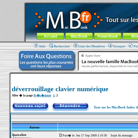
MacBook-fr.com : 100% Apple... 100% nomade !
Aller au contenu
-
Aller au menu général
-
Aller au menu de la
Menu général
Accueil
MacBook
PowerBook
iBo
Aide
Rechercher
Liste des Membres
Groupes
S'e
déverrouillage clavier numérique
Aller � la page
Pr�c�dente
1
,
2
Tout sur les MacBook Index 
Auteur
lpascalon
Post� le: Jeu 17 Sep 2009 à 19:30
Sujet du message: