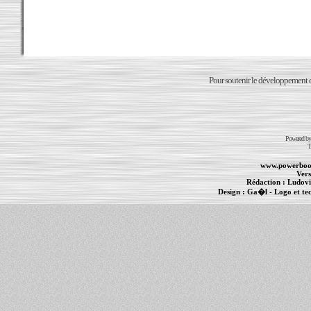
Pour soutenir le développement du
Powered b
T
www.powerboo
Vers
Rédaction :
Ludovi
Design :
Ga�l
- Logo et te
Informations :
PowerBook
-
MacBook Pro
-
i