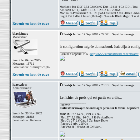
_________________
MacBook Pro 13,3" 2,53 Ghz Core2 Duo-10.6.8 -4 Go-DD 1 Tera
AluBook 12" 1,5 GHz -10.5.8 -1,25Go-DD 250Go
MacPro Bi-Processeur 2.8GHz Quad-Core Intel Xeon -10.6.8 - 6Go
iSight FW + iPod Classic (160Go)+iPhone 4s Black Magic PCie et 
Revenir en haut de page
blackjmac
Post� le: Jeu 17 Sep 2009 à 22:57
Sujet du message:
Modérateur
la configuration migrée du macbook était déjà la config
_________________
La mine d'or pour OS X -
http://www.versiontracker.com/macosx/
Inscrit le: 04 Jan 2005
Messages: 16711
Localisation: /Library/Scripts/
Revenir en haut de page
lpascalon
Post� le: Jeu 17 Sep 2009 à 23:13
Sujet du message:
Administrateur
Le fichier de prefs qui est partie en vrille...
_________________
Ludovic
Evitez de m'envoyer des messages perso sur le forum. Je préfère 
Inscrit le: 30 Nov 2002
MBP M1 16", 16 Go, SSD 512 Go
Messages: 31868
iMac 27" 2,9 GHz, 16 Go, 3 To FusionDrive
Localisation: Toulouse
iMac G4 24" 1,6 Ghz, 1 Go, SuperDrive
iPhone 12 mini 128 Go
iPad Pro 11", iPad mini Cellular...