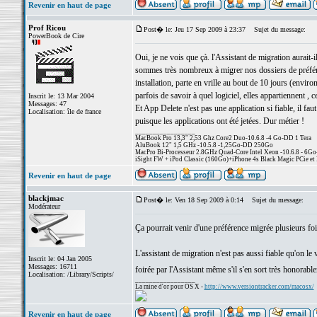
Revenir en haut de page
Prof Ricou
Post� le: Jeu 17 Sep 2009 à 23:37
Sujet du message:
PowerBook de Cire
Oui, je ne vois que çà. l'Assistant de migration aurait-
sommes très nombreux à migrer nos dossiers de préférenc
installation, parte en vrille au bout de 10 jours (environ
parfois de savoir à quel logiciel, elles appartiennent , c
Inscrit le: 13 Mar 2004
Messages: 47
Et App Delete n'est pas une application si fiable, il faut
Localisation: île de france
puisque les applications ont été jetées. Dur métier !
_________________
MacBook Pro 13,3" 2,53 Ghz Core2 Duo-10.6.8 -4 Go-DD 1 Tera
AluBook 12" 1,5 GHz -10.5.8 -1,25Go-DD 250Go
MacPro Bi-Processeur 2.8GHz Quad-Core Intel Xeon -10.6.8 - 6Go
iSight FW + iPod Classic (160Go)+iPhone 4s Black Magic PCie et 
Revenir en haut de page
blackjmac
Post� le: Ven 18 Sep 2009 à 0:14
Sujet du message:
Modérateur
Ça pourrait venir d'une préférence migrée plusieurs fois
L'assistant de migration n'est pas aussi fiable qu'on le
Inscrit le: 04 Jan 2005
Messages: 16711
foirée par l'Assistant même s'il s'en sort très honorab
Localisation: /Library/Scripts/
_________________
La mine d'or pour OS X -
http://www.versiontracker.com/macosx/
Revenir en haut de page