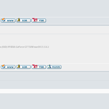
Go (SSD) NVIDIA GeForce GT 750M macOS X 15.6.1