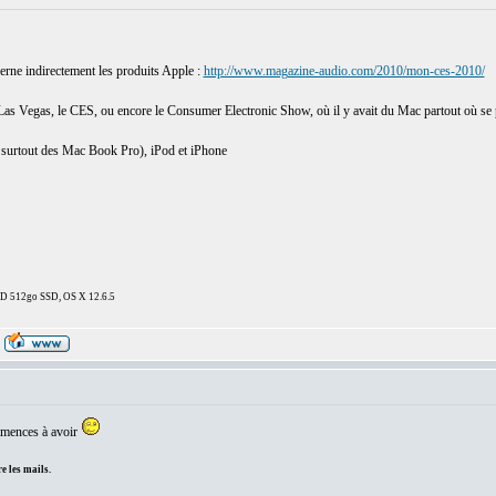
cerne indirectement les produits Apple :
http://www.magazine-audio.com/2010/mon-ces-2010/
s Vegas, le CES, ou encore le Consumer Electronic Show, où il y avait du Mac partout où se po
 surtout des Mac Book Pro), iPod et iPhone
DD 512go SSD, OS X 12.6.5
mmences à avoir
e les mails.