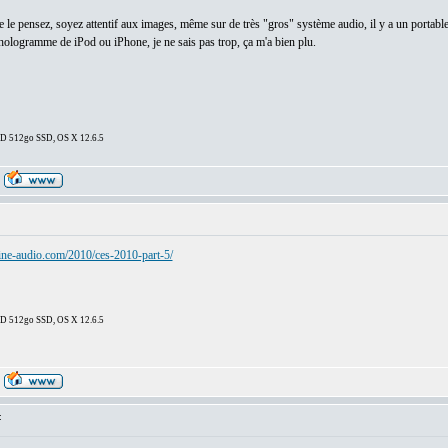
 le pensez, soyez attentif aux images, même sur de très "gros" système audio, il y a un portabl
 hologramme de iPod ou iPhone, je ne sais pas trop, ça m'a bien plu.
DD 512go SSD, OS X 12.6.5
ne-audio.com/2010/ces-2010-part-5/
DD 512go SSD, OS X 12.6.5
: