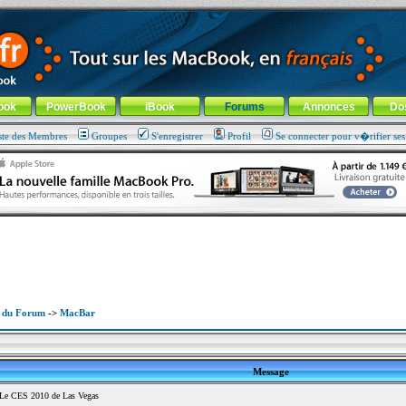
ade !
général
-
Aller au menu de la rubrique
ook
PowerBook
iBook
Forums
Annonces
Do
ste des Membres
Groupes
S'enregistrer
Profil
Se connecter pour v�rifier se
x du Forum
->
MacBar
Message
Le CES 2010 de Las Vegas