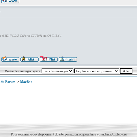
:
Go (SSD) NVIDIA GeForce GT 750M macOS X 15.6.1
Montrer les messages depuis:
x du Forum
->
MacBar
Pour soutenir le développement du site, passez par ici pour faire vos achats AppleStore