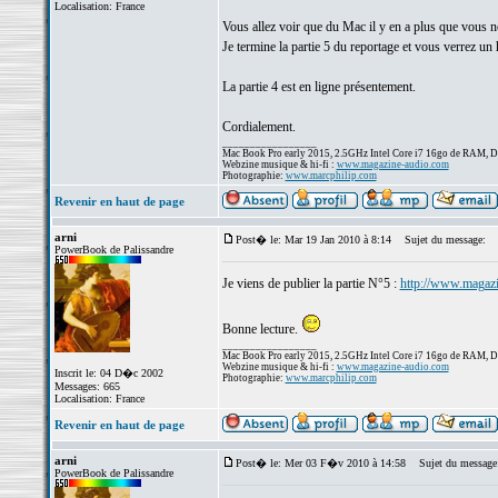
Localisation: France
Vous allez voir que du Mac il y en a plus que vous ne
Je termine la partie 5 du reportage et vous verrez un
La partie 4 est en ligne présentement.
Cordialement.
_________________
Mac Book Pro early 2015, 2.5GHz Intel Core i7 16go de RAM, 
Webzine musique & hi-fi :
www.magazine-audio.com
Photographie:
www.marcphilip.com
Revenir en haut de page
arni
Post� le: Mar 19 Jan 2010 à 8:14
Sujet du message:
PowerBook de Palissandre
Je viens de publier la partie N°5 :
http://www.magazi
Bonne lecture.
_________________
Mac Book Pro early 2015, 2.5GHz Intel Core i7 16go de RAM, 
Webzine musique & hi-fi :
www.magazine-audio.com
Inscrit le: 04 D�c 2002
Photographie:
www.marcphilip.com
Messages: 665
Localisation: France
Revenir en haut de page
arni
Post� le: Mer 03 F�v 2010 à 14:58
Sujet du message
PowerBook de Palissandre