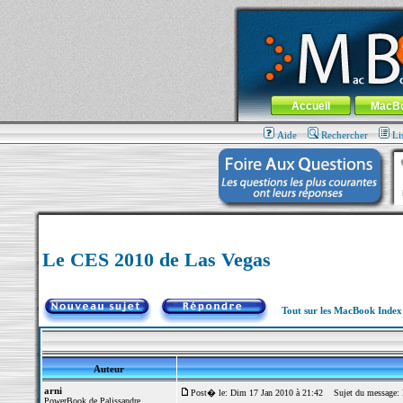
MacBook-fr.com : 100% Apple... 100% nom
Aller au contenu
-
Aller au menu 
Menu général
Accueil
MacB
Aide
Rechercher
Li
Le CES 2010 de Las Vegas
Tout sur les MacBook Inde
Auteur
arni
Post� le: Dim 17 Jan 2010 à 21:42
Sujet du message: 
PowerBook de Palissandre