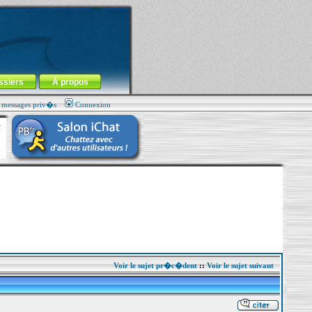
ssiers
À propos
s messages priv�s
Connexion
Voir le sujet pr�c�dent
::
Voir le sujet suivant