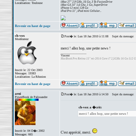
iMac 27" 2,9 GHz, 16 Go, 3 To FusionDrive
Localisation: Toulouse
iMac G4 24" 1,6 Ghz, 1 Go, SuperDrive
iPhone 12 mini 128 Go
iPad Pro 11", iPad mini Cellular...
Revenir en haut de page
ch-vox
Post� le: Lun 18 Jan 2010 à 11:08
Sujet du message:
Modérateur
merci ! allez hop, une petite news !
_________________
Vincent
MacBook Pro Retina 15" mi-2014 Core i7 2,5GHz 16 Go 512 
Inscrit le: 22 Oct 2003
Messages: 19383
Localisation: La Réunion
Revenir en haut de page
arni
Post� le: Lun 18 Jan 2010 à 14:50
Sujet du message:
PowerBook de Palissandre
ch-vox a �crit:
merci ! allez hop, une petite news !
Inscrit le: 04 D�c 2002
C'est apprécié, merci.
Messages: 665