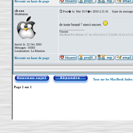
Revenir en haut de page
ch-vox
Post� le: Mer 10 F�v 2010 à 21:41
Sujet du message
Modérateur
de toute beauté ! merci encore.
_________________
Vincent
MacBook Pro Retina 15" mi-2014 Core i7 2,5GHz 16 Go 512 
Inscrit le: 22 Oct 2003
Messages: 19383
Localisation: La Réunion
Revenir en haut de page
Tout sur les MacBook Inde
Page
1
sur
1