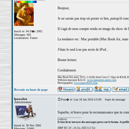
Bonjour,
Je ne savais pas trop où poster ce lien, puisqu'il con
Il s'agit de mon compte rendu en image du show de La
Inscrit le: 04 D�c 2002
Messages: 665
Localisation: France
La tendance est : Mac portable (Mac Book Air, mais
J'étais le seul à ne pas avoir de iPod...
Bonne lecture.
Cordialement.
_________________
Mac Book Pro early 2015, 2.5GHz Intel Core i7 16go de RAM, 
Webzine musique & hi-fi :
www.magazine-audio.com
Photographie:
www.marcphilip.com
Revenir en haut de page
lpascalon
Post� le: Lun 18 Jan 2010 à 0:09
Sujet du message:
Administrateur
Superbe, et bravo pour la reconnaissance que tu co
_________________
Ludovic
Evitez de m'envoyer des messages perso sur le forum. Je préfèr
Inscrit le: 30 Nov 2002
MBP M1 16", 16 Go, SSD 512 Go
Messages: 31868