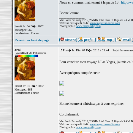
Nous en sommes maintenant à la partie 13 :
http://
Bonne lecture.
_________________
Mac Book Pro early 2015, 2.5GHz Intel Core i7 16go de RAM, 
Webzine musique & hi-fi :
www.magazine-audio.com
Inscrit le: 04 D�c 2002
Photographie:
www.marcphilip.com
Messages: 665
Localisation: France
Revenir en haut de page
arni
Post� le: Dim 07 F�v 2010 à 21:44
Sujet du message
PowerBook de Palissandre
Pour conclure mon voyage à Las Vegas, j'ai mis en 
Avec quelques coup de cœur
Inscrit le: 04 D�c 2002
Messages: 665
Localisation: France
Bonne lecture et n'hésitez pas à vous exprimer.
Cordialement.
_________________
Mac Book Pro early 2015, 2.5GHz Intel Core i7 16go de RAM, 
Webzine musique & hi-fi :
www.magazine-audio.com
Photographie:
www.marcphilip.com