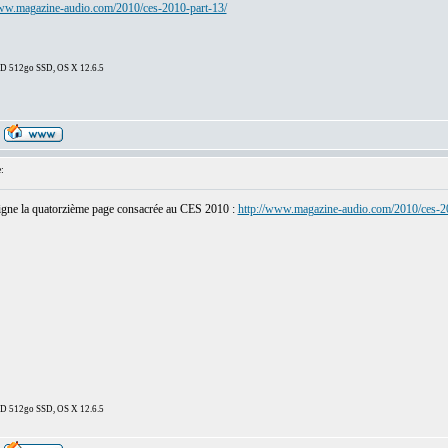
www.magazine-audio.com/2010/ces-2010-part-13/
DD 512go SSD, OS X 12.6.5
:
ligne la quatorzième page consacrée au CES 2010 :
http://www.magazine-audio.com/2010/ces-2
DD 512go SSD, OS X 12.6.5