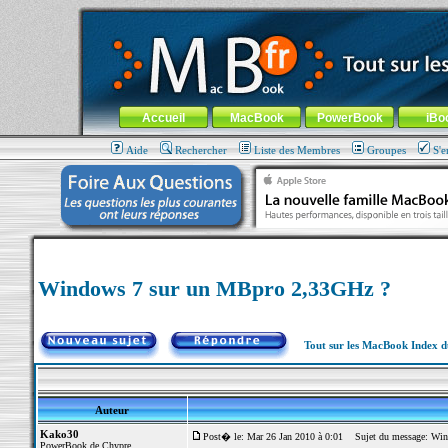
MacBook-fr.com : 100% Apple... 100% nomade !
Aller au contenu
-
Aller au menu général
-
Aller au menu de la
Menu général
Accueil
MacBook
PowerBook
iBo
Aide
Rechercher
Liste des Membres
Groupes
S'e
Windows 7 sur un MBpro 2,33GHz ?
Tout sur les MacBook Index 
Auteur
Kako30
Post� le: Mar 26 Jan 2010 à 0:01
Sujet du message: Win
PowerBook de Chypre