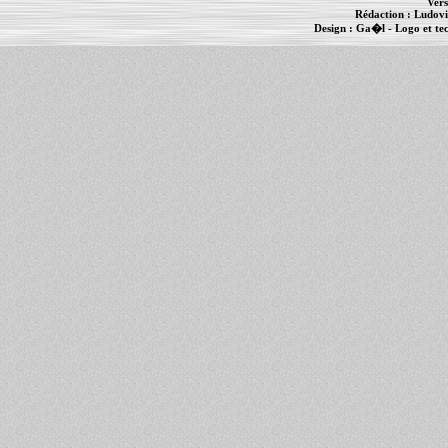
Vers
Rédaction :
Ludovi
Design :
Ga�l
- Logo et te
Informations :
PowerBook
-
MacBook Pro
-
i