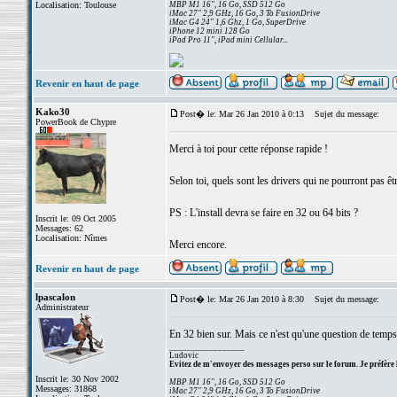
Localisation: Toulouse
MBP M1 16", 16 Go, SSD 512 Go
iMac 27" 2,9 GHz, 16 Go, 3 To FusionDrive
iMac G4 24" 1,6 Ghz, 1 Go, SuperDrive
iPhone 12 mini 128 Go
iPad Pro 11", iPad mini Cellular...
Revenir en haut de page
Kako30
Post� le: Mar 26 Jan 2010 à 0:13
Sujet du message:
PowerBook de Chypre
Merci à toi pour cette réponse rapide !
Selon toi, quels sont les drivers qui ne pourront pas êtr
PS : L'install devra se faire en 32 ou 64 bits ?
Inscrit le: 09 Oct 2005
Messages: 62
Localisation: Nîmes
Merci encore.
Revenir en haut de page
lpascalon
Post� le: Mar 26 Jan 2010 à 8:30
Sujet du message:
Administrateur
En 32 bien sur. Mais ce n'est qu'une question de temps
_________________
Ludovic
Evitez de m'envoyer des messages perso sur le forum. Je préfère 
Inscrit le: 30 Nov 2002
MBP M1 16", 16 Go, SSD 512 Go
Messages: 31868
iMac 27" 2,9 GHz, 16 Go, 3 To FusionDrive