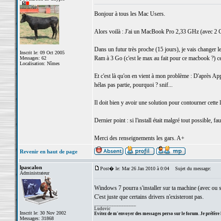
Bonjour à tous les Mac Users.
Alors voilà : J'ai un MacBook Pro 2,33 GHz (avec 2 
Dans un futur très proche (15 jours), je vais changer l
Inscrit le: 09 Oct 2005
Ram à 3 Go (c'est le max au fait pour ce macbook ?) c
Messages: 62
Localisation: Nîmes
Et c'est là qu'on en vient à mon problème : D'après Ap
hélas pas partie, pourquoi ? snif...
Il doit bien y avoir une solution pour contourner cette 
Dernier point : si l'install était malgré tout possible, fau
Merci des renseignements les gars. A+
Revenir en haut de page
lpascalon
Post� le: Mar 26 Jan 2010 à 0:04
Sujet du message:
Administrateur
Windows 7 pourra s'installer sur ta machine (avec ou
C'est juste que certains drivers n'existeront pas.
_________________
Ludovic
Inscrit le: 30 Nov 2002
Evitez de m'envoyer des messages perso sur le forum. Je préfère 
Messages: 31868