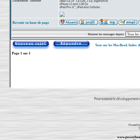
Localisation: Toulouse
iMac G4 24" 1,6 Ghz, 1 Go, SuperDrive
iPhone 12 mini 128 Go
iPad Pro 11", iPad mini Cellular...
Revenir en haut de page
Montrer les messages depuis:
Tout sur les MacBook Index 
Page
1
sur
1
Pour soutenir le développement du
Powered b
T
www.powerboo