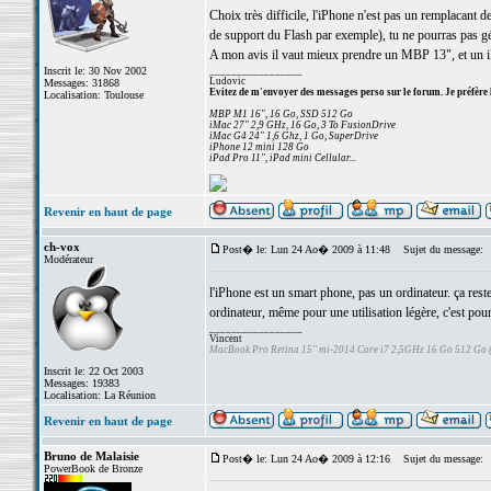
Choix très difficile, l'iPhone n'est pas un remplacant d
de support du Flash par exemple), tu ne pourras pas gér
A mon avis il vaut mieux prendre un MBP 13", et un iP
Inscrit le: 30 Nov 2002
_________________
Ludovic
Messages: 31868
Evitez de m'envoyer des messages perso sur le forum. Je préfère 
Localisation: Toulouse
MBP M1 16", 16 Go, SSD 512 Go
iMac 27" 2,9 GHz, 16 Go, 3 To FusionDrive
iMac G4 24" 1,6 Ghz, 1 Go, SuperDrive
iPhone 12 mini 128 Go
iPad Pro 11", iPad mini Cellular...
Revenir en haut de page
ch-vox
Post� le: Lun 24 Ao� 2009 à 11:48
Sujet du message:
Modérateur
l'iPhone est un smart phone, pas un ordinateur. ça res
ordinateur, même pour une utilisation légère, c'est pour 
_________________
Vincent
MacBook Pro Retina 15" mi-2014 Core i7 2,5GHz 16 Go 512 Go
Inscrit le: 22 Oct 2003
Messages: 19383
Localisation: La Réunion
Revenir en haut de page
Bruno de Malaisie
Post� le: Lun 24 Ao� 2009 à 12:16
Sujet du message:
PowerBook de Bronze