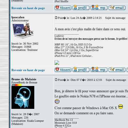
(Malaisie)
iPod Shuffle
Revenir en haut de page
lpascalon
Post� le: Lun 24 Ao� 2009 à 14:21
Sujet du message:
Administrateur
A mon avis c'est plus malin de faire dans ce sens oui.
_________________
Ludovic
Evitez de m'envoyer des messages perso sur le forum. Je préfère 
Inscrit le: 30 Nov 2002
MBP M1 16", 16 Go, SSD 512 Go
Messages: 31868
iMac 27" 2,9 GHz, 16 Go, 3 To FusionDrive
Localisation: Toulouse
iMac G4 24" 1,6 Ghz, 1 Go, SuperDrive
iPhone 12 mini 128 Go
iPad Pro 11", iPad mini Cellular...
Revenir en haut de page
Bruno de Malaisie
Post� le: Dim 07 F�v 2010 à 12:01
Sujet du message:
PowerBook de Bronze
Bon, je déterre le fil pour vous annoncer que je suis l
Le gouffre entre le Nokia N78 et l'iPhone est énorme...
C'est comme passer de Windows à Mac OS X
On se demande comment on a pu faire sans.
Inscrit le: 28 D�c 2007
_________________
Messages: 226
MacBook Pro 13
Localisation: Kuala Lumpur
Mountain Lion 10.8
(Malaisie)
iPhone 4 32Go