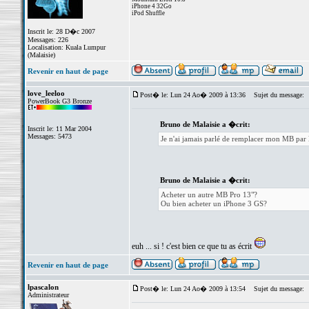
iPhone 4 32Go
iPod Shuffle
Inscrit le: 28 D�c 2007
Messages: 226
Localisation: Kuala Lumpur
(Malaisie)
Revenir en haut de page
love_leeloo
Post� le: Lun 24 Ao� 2009 à 13:36
Sujet du message:
PowerBook G3 Bronze
Bruno de Malaisie a �crit:
Inscrit le: 11 Mar 2004
Messages: 5473
Je n'ai jamais parlé de remplacer mon MB par 
Bruno de Malaisie a �crit:
Acheter un autre MB Pro 13"?
Ou bien acheter un iPhone 3 GS?
euh ... si ! c'est bien ce que tu as écrit
Revenir en haut de page
lpascalon
Post� le: Lun 24 Ao� 2009 à 13:54
Sujet du message:
Administrateur