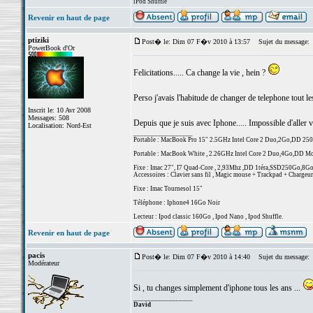
iPod Shuffle
Revenir en haut de page
ptiziki
Post� le: Dim 07 F�v 2010 à 13:57
Sujet du message:
PowerBook d'Or
Felicitations..... Ca change la vie , hein ?
Perso j'avais l'habitude de changer de telephone tout les
Inscrit le: 10 Avr 2008
Messages: 508
Depuis que je suis avec Iphone..... Impossible d'aller vo
Localisation: Nord-Est
_________________
Portable : MacBook Pro 15" 2.5GHz Intel Core 2 Duo,2Go,DD 2
Portable : MacBook White , 2.26GHz Intel Core 2 Duo,4Go,DD 
Fixe : Imac 27", I7 Quad-Core , 2,93Mhz ,DD 1téra,SSD250Go,8G
Accessoires : Clavier sans fil , Magic mouse + Trackpad + Chargeur 
Fixe : Imac Tournesol 15"
Téléphone : Iphone4 16Go Noir
Lecteur : Ipod classic 160Go , Ipod Nano , Ipod Shuffle.
Revenir en haut de page
pacis
Post� le: Dim 07 F�v 2010 à 14:40
Sujet du message:
Modérateur
Si , tu changes simplement d'iphone tous les ans ...
_________________
David