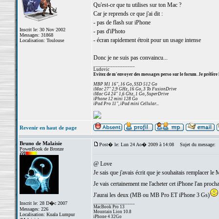
Qu'est-ce que tu utilises sur ton Mac ?
Car je reprends ce que j'ai dit :
- pas de flash sur iPhone
Inscrit le: 30 Nov 2002
- pas d'iPhoto
Messages: 31868
- écran rapidement étroit pour un usage intense
Localisation: Toulouse
Donc je ne suis pas convaincu...
_________________
Ludovic
Evitez de m'envoyer des messages perso sur le forum. Je préfère 
MBP M1 16", 16 Go, SSD 512 Go
iMac 27" 2,9 GHz, 16 Go, 3 To FusionDrive
iMac G4 24" 1,6 Ghz, 1 Go, SuperDrive
iPhone 12 mini 128 Go
iPad Pro 11", iPad mini Cellular...
Revenir en haut de page
Bruno de Malaisie
Post� le: Lun 24 Ao� 2009 à 14:08
Sujet du message:
PowerBook de Bronze
@ Love
Je sais que j'avais écrit que je souhaitais remplacer l
Je vais certainement me l'acheter cet iPhone l'an proch
J'aurai les deux (MB ou MB Pro ET iPhone 3 Gs)
_________________
Inscrit le: 28 D�c 2007
MacBook Pro 13
Messages: 226
Mountain Lion 10.8
Localisation: Kuala Lumpur
iPhone 4 32Go