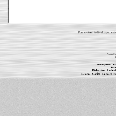
Pour soutenir le développement du
Powered b
T
www.powerboo
Vers
Rédaction :
Ludovi
Design :
Ga�l
- Logo et te
Informations :
PowerBook
-
MacBook Pro
-
i