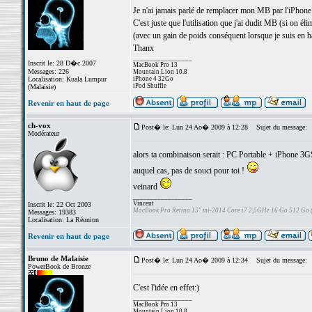
Je n'ai jamais parlé de remplacer mon MB par l'iPhone c
C'est juste que l'utilisation que j'ai dudit MB (si on é
(avec un gain de poids conséquent lorsque je suis en b
Thanx
_________________
Inscrit le: 28 D�c 2007
MacBook Pro 13
Messages: 226
Mountain Lion 10.8
Localisation: Kuala Lumpur
iPhone 4 32Go
iPod Shuffle
(Malaisie)
Revenir en haut de page
ch-vox
Post� le: Lun 24 Ao� 2009 à 12:28
Sujet du message:
Modérateur
alors ta combinaison serait : PC Portable + iPhone 3G
auquel cas, pas de souci pour toi !
veinard
_________________
Vincent
Inscrit le: 22 Oct 2003
MacBook Pro Retina 15" mi-2014 Core i7 2,5GHz 16 Go 512 Go
Messages: 19383
Localisation: La Réunion
Revenir en haut de page
Bruno de Malaisie
Post� le: Lun 24 Ao� 2009 à 12:34
Sujet du message:
PowerBook de Bronze
C'est l'idée en effet:)
_________________
MacBook Pro 13
Mountain Lion 10.8