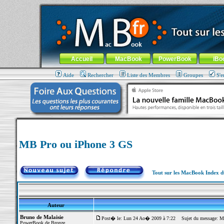
MacBook-fr.com : 100% Apple... 100% nomade !
Aller au contenu
-
Aller au menu général
-
Aller au menu de la
Menu général
Accueil
MacBook
PowerBook
iBo
Aide
Rechercher
Liste des Membres
Groupes
S'e
MB Pro ou iPhone 3 GS
Tout sur les MacBook Index 
Auteur
Bruno de Malaisie
Post� le: Lun 24 Ao� 2009 à 7:22
Sujet du message: M
PowerBook de Bronze