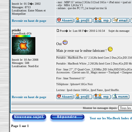
- moi : MBP 15" retina 2.3Ghz 512ssd 16Go + iPad mini + ipad air
Inscrit le: 01 D�c 2002
- elle : MBA 1,6Ghz V1
Messages: 8713
- mômes : que des PC !?!, j'ai loupé un truc là
Localisation: Entre Nîmes et
Montpellier
Revenir en haut de page
ptiziki
Post� le: Lun 08 F�v 2010 à 16:54
Sujet du message:
PowerBook d'Or
Oui
Mais je reste sur le même fabricant !
_________________
Portable : MacBook Pro 15" 2.5GHz Intel Core 2 Duo,2Go,DD 2
Inscrit le: 10 Avr 2008
Messages: 508
Portable : MacBook White , 2.26GHz Intel Core 2 Duo,4Go,DD 
Localisation: Nord-Est
Fixe : Imac 27", I7 Quad-Core , 2,93Mhz ,DD 1téra,SSD250Go,8G
Accessoires : Clavier sans fil , Magic mouse + Trackpad + Chargeur 
Fixe : Imac Tournesol 15"
Téléphone : Iphone4 16Go Noir
Lecteur : Ipod classic 160Go , Ipod Nano , Ipod Shuffle.
Revenir en haut de page
Montrer les messages depuis:
Tout sur les MacBook Index 
Page
1
sur
1