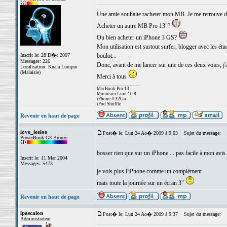
Une amie souhaite racheter mon MB. Je me retrouve da
Acheter un autre MB Pro 13"?
Ou bien acheter un iPhone 3 GS?
Mon utilisation est surtout surfer, blogger avec les ét
Inscrit le: 28 D�c 2007
boulot...
Messages: 226
Donc, avant de me lancer sur une de ces deux voies, j'a
Localisation: Kuala Lumpur
(Malaisie)
Merci à tous
_________________
MacBook Pro 13
Mountain Lion 10.8
iPhone 4 32Go
iPod Shuffle
Revenir en haut de page
love_leeloo
Post� le: Lun 24 Ao� 2009 à 9:03
Sujet du message:
PowerBook G3 Bronze
bosser rien que sur un iPhone ... pas facile à mon avis.
Inscrit le: 11 Mar 2004
Messages: 5473
je vois plus l'iPhone comme un complément
mais toute la journée sur un écran 3"
Revenir en haut de page
lpascalon
Post� le: Lun 24 Ao� 2009 à 9:37
Sujet du message:
Administrateur