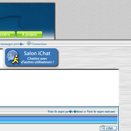
ssiers
À propos
s messages priv�s
Connexion
Voir le sujet pr�c�dent
::
Voir le sujet suivant