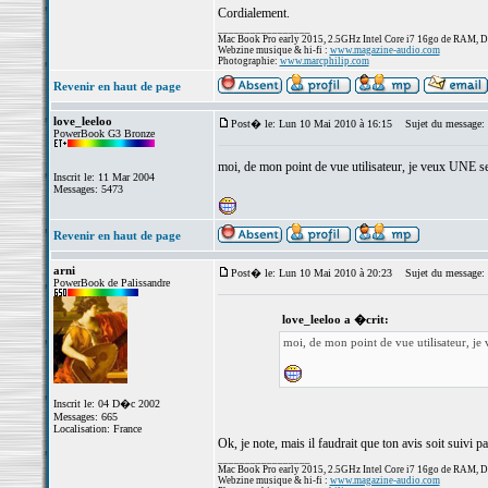
Cordialement.
_________________
Mac Book Pro early 2015, 2.5GHz Intel Core i7 16go de RAM, 
Webzine musique & hi-fi :
www.magazine-audio.com
Photographie:
www.marcphilip.com
Revenir en haut de page
love_leeloo
Post� le: Lun 10 Mai 2010 à 16:15
Sujet du message:
PowerBook G3 Bronze
moi, de mon point de vue utilisateur, je veux UNE se
Inscrit le: 11 Mar 2004
Messages: 5473
Revenir en haut de page
arni
Post� le: Lun 10 Mai 2010 à 20:23
Sujet du message:
PowerBook de Palissandre
love_leeloo a �crit:
moi, de mon point de vue utilisateur, je
Inscrit le: 04 D�c 2002
Messages: 665
Localisation: France
Ok, je note, mais il faudrait que ton avis soit suivi pa
_________________
Mac Book Pro early 2015, 2.5GHz Intel Core i7 16go de RAM, 
Webzine musique & hi-fi :
www.magazine-audio.com