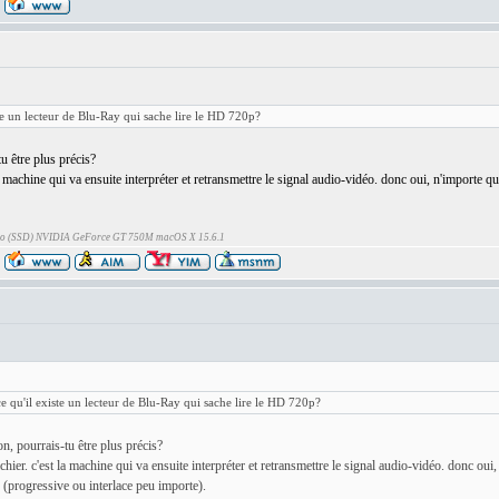
ste un lecteur de Blu-Ray qui sache lire le HD 720p?
u être plus précis?
t la machine qui va ensuite interpréter et retransmettre le signal audio-vidéo. donc oui, n'importe q
Go (SSD) NVIDIA GeForce GT 750M macOS X 15.6.1
ce qu'il existe un lecteur de Blu-Ray qui sache lire le HD 720p?
n, pourrais-tu être plus précis?
fichier. c'est la machine qui va ensuite interpréter et retransmettre le signal audio-vidéo. donc oui
0 (progressive ou interlace peu importe).