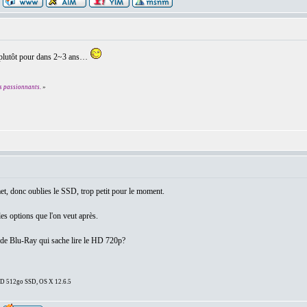
a plutôt pour dans 2~3 ans…
s passionnants.
»
met, donc oublies le SSD, trop petit pour le moment.
es options que l'on veut après.
ur de Blu-Ray qui sache lire le HD 720p?
DD 512go SSD, OS X 12.6.5