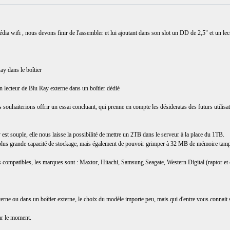
ia wifi , nous devons finir de l'assembler et lui ajoutant dans son slot un DD de 2,5" et un le
ay dans le boîtier
n lecteur de Blu Ray externe dans un boîtier dédié
 souhaiterions offrir un essai concluant, qui prenne en compte les désideratas des futurs utilisat
st souple, elle nous laisse la possibilité de mettre un 2TB dans le serveur à la place du 1TB.
n plus grande capacité de stockage, mais également de pouvoir grimper à 32 MB de mémoire tamp
s compatibles, les marques sont : Maxtor, Hitachi, Samsung Seagate, Western Digital (raptor et 
nterne ou dans un boîtier externe, le choix du modèle importe peu, mais qui d'entre vous connai
our le moment.