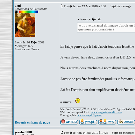
arni
Post� le: Jeu 13 Mai 2010 à 0:31
Sujet du message:
PowerBook de Palissandre
ch-vox a �crit:
je trouverais aussi dommage d'avoir un le
que nous proposerais-tu ?
Inscrit le: 04 D�c 2002
Messages: 665
En fait je pense que le fait d'avoir tout dans le même 
Localisation: France
Je vais devoir faire deux choix, celui d'un DD 2.5" 
Nous aurons deux machines à notre disposition, nous 
J'avoue ne pas être familier des produits informatiqu
J'ai fait l'acquisition d'un amplificateur de cinéma m
à suivre...
_________________
Mac Book Pro early 2015, 2.5GHz Intel Core i7 16go de RAM, 
Webzine musique & hi-fi :
www.magazine-audio.com
Photographie:
www.marcphilip.com
Revenir en haut de page
jeanba3000
Post� le: Ven 14 Mai 2010 à 14:28
Sujet du message: