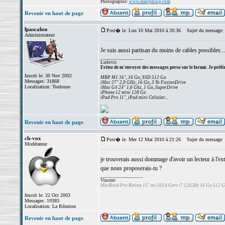
Photographie:
www.marcphilip.com
Revenir en haut de page
lpascalon
Post� le: Lun 10 Mai 2010 à 20:36
Sujet du message:
Administrateur
Je suis aussi partisan du moins de cables possibles...
_________________
Ludovic
Evitez de m'envoyer des messages perso sur le forum. Je préfèr
Inscrit le: 30 Nov 2002
MBP M1 16", 16 Go, SSD 512 Go
Messages: 31868
iMac 27" 2,9 GHz, 16 Go, 3 To FusionDrive
Localisation: Toulouse
iMac G4 24" 1,6 Ghz, 1 Go, SuperDrive
iPhone 12 mini 128 Go
iPad Pro 11", iPad mini Cellular...
Revenir en haut de page
ch-vox
Post� le: Mer 12 Mai 2010 à 21:26
Sujet du message:
Modérateur
je trouverais aussi dommage d'avoir un lecteur à l'ext
que nous proposerais-tu ?
_________________
Vincent
MacBook Pro Retina 15" mi-2014 Core i7 2,5GHz 16 Go 512 
Inscrit le: 22 Oct 2003
Messages: 19383
Localisation: La Réunion
Revenir en haut de page