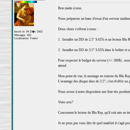
Bon matin à tous,
Nous préparons un banc d'essai d'un serveur multiméd
Deux choix s'offrent à nous :
Inscrit le: 04 D�c 2002
Messages: 665
Localisation: France
1 : Installer un DD de 2.5" SATA et un lecteur Blu R
2 : Installer un DD de 3.5" SATA dans le boîtier et u
Pour respecter le budget du serveur (+/- 500$) , nous
attend.
Mon point de vue, le montage en externe du Blu Ray e
L'avantage des disque durs de 3.5"; c'est d'offrir u
Nous avons à notre disposition une liste des produit
Votre avis?
Concernent le lecteur de Blu Ray, qu'il soit mis en i
Je ne peux pas vous dire de quel matériel il s'agit p