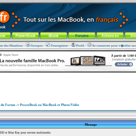
ade !
général
-
Aller au menu de la rubrique
ook
PowerBook
iBook
Forums
Annonces
Do
ste des Membres
Groupes
S'enregistrer
Profil
Se connecter pour v�rifier se
x du Forum
->
PowerBook ou MacBook et Photo/Vidéo
Message
D et Blue Ray pour serveur multimedia