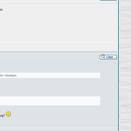
ue.
ur classique.
 top!