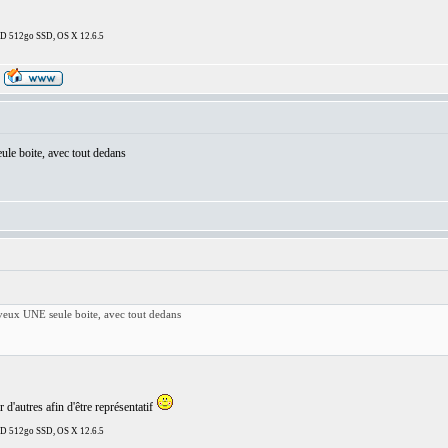
DD 512go SSD, OS X 12.6.5
ule boite, avec tout dedans
 veux UNE seule boite, avec tout dedans
r d'autres afin d'être représentatif
DD 512go SSD, OS X 12.6.5