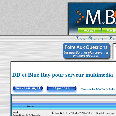
MacBook-fr.com : 100% Apple... 100% nom
Aller au contenu
-
Aller au menu 
Menu général
Accueil
MacB
Aide
Rechercher
Li
DD et Blue Ray pour serveur multimedia
Tout sur les MacBook Inde
Auteur
arni
Post� le: Lun 10 Mai 2010 à 13:55
Sujet du message: D
PowerBook de Palissandre