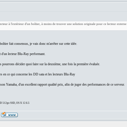
cteur à l'extérieur d'un boîtier, à moins de trouver une solution originale pour ce lecteur externe 
boîtier fait consensus, je vais donc m'arrêter sur cette idée.
et d'un lecteur Blu-Ray performant.
pourrons décider quoi faire sur la deuxième, une fois la première évaluée.
es en ce qui concerne les DD sata et les lecteurs Blu-Ray
aison Yamaha, d'un excellent rapport qualité prix, afin de juger des performances de ce serveur.
DD 512go SSD, OS X 12.6.5