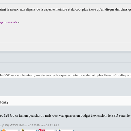
ient le mieux, aux dépens de la capacité moindre et du coût plus élevé qu'un disque dur classiq
s passionnants.
»
les SSD seraient le mieux, aux dépens de la capacité moindre et du coût plus élevé qu'un disque d
 500$) ,
avec 128 Go ça fait un peu short... mais c'est vrai qu'avec un budget à extension, le SSD serait le
Go (SSD) NVIDIA GeForce GT 750M macOS X 15.6.1