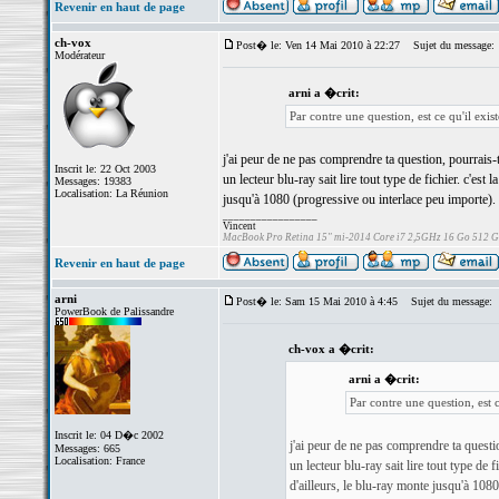
Revenir en haut de page
ch-vox
Post� le: Ven 14 Mai 2010 à 22:27
Sujet du message:
Modérateur
arni a �crit:
Par contre une question, est ce qu'il exi
j'ai peur de ne pas comprendre ta question, pourrais-t
Inscrit le: 22 Oct 2003
un lecteur blu-ray sait lire tout type de fichier. c'es
Messages: 19383
Localisation: La Réunion
jusqu'à 1080 (progressive ou interlace peu importe).
_________________
Vincent
MacBook Pro Retina 15" mi-2014 Core i7 2,5GHz 16 Go 512 
Revenir en haut de page
arni
Post� le: Sam 15 Mai 2010 à 4:45
Sujet du message:
PowerBook de Palissandre
ch-vox a �crit:
arni a �crit:
Par contre une question, est 
Inscrit le: 04 D�c 2002
j'ai peur de ne pas comprendre ta questio
Messages: 665
Localisation: France
un lecteur blu-ray sait lire tout type de 
d'ailleurs, le blu-ray monte jusqu'à 108