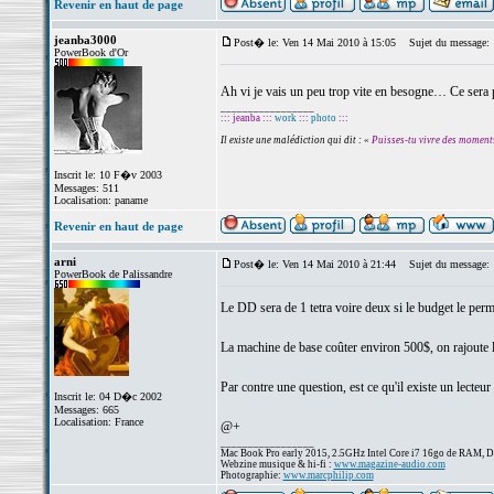
Revenir en haut de page
jeanba3000
Post� le: Ven 14 Mai 2010 à 15:05
Sujet du message:
PowerBook d'Or
Ah vi je vais un peu trop vite en besogne… Ce ser
_________________
::: jeanba :::
work
:::
photo
:::
Il existe une malédiction qui dit : «
Puisses-tu vivre des moment
Inscrit le: 10 F�v 2003
Messages: 511
Localisation: paname
Revenir en haut de page
arni
Post� le: Ven 14 Mai 2010 à 21:44
Sujet du message:
PowerBook de Palissandre
Le DD sera de 1 tetra voire deux si le budget le per
La machine de base coûter environ 500$, on rajoute l
Par contre une question, est ce qu'il existe un lecte
Inscrit le: 04 D�c 2002
Messages: 665
Localisation: France
@+
_________________
Mac Book Pro early 2015, 2.5GHz Intel Core i7 16go de RAM, 
Webzine musique & hi-fi :
www.magazine-audio.com
Photographie:
www.marcphilip.com