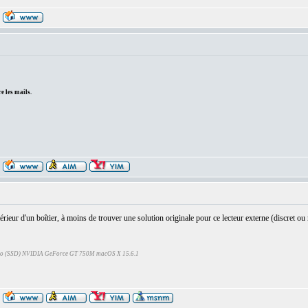
e les mails.
érieur d'un boîtier, à moins de trouver une solution originale pour ce lecteur externe (discret ou
Go (SSD) NVIDIA GeForce GT 750M macOS X 15.6.1