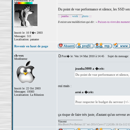
PowerBook d'Or
Du point de vue performance et silence, les SSD sera
_________________
::: jeanba :::
work
:::
photo
:::
Il existe une malédiction qui dit : «
Puisses-tu vivre des moment
Inscrit le: 10 F�v 2003
Messages: 511
Localisation: paname
Revenir en haut de page
ch-vox
Post� le: Ven 14 Mai 2010 à 14:45
Sujet du message:
Modérateur
jeanba3000 a �crit:
Du point de vue performance et silence, 
oui mais :
Inscrit le: 22 Oct 2003
Messages: 19383
arni a �crit:
Localisation: La Réunion
Pour respecter le budget du serveur (+/-
ça risque de faire très juste, d'autant qu'un serveur 
_________________
Vincent
MacBook Pro Retina 15" mi-2014 Core i7 2,5GHz 16 Go 512 