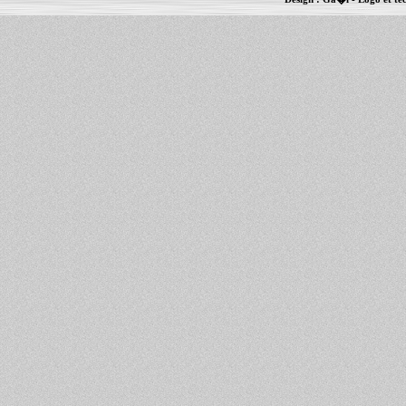
Informations :
PowerBook
-
MacBook Pro
-
i