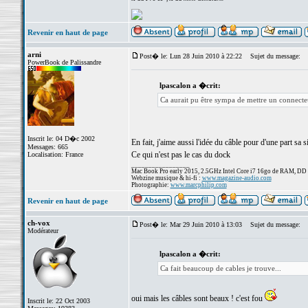
Revenir en haut de page
arni
Post� le: Lun 28 Juin 2010 à 22:22
Sujet du message:
PowerBook de Palissandre
lpascalon a �crit:
Ca aurait pu être sympa de mettre un connecteu
Inscrit le: 04 D�c 2002
En fait, j'aime aussi l'idée du câble pour d'une part sa si
Messages: 665
Ce qui n'est pas le cas du dock
Localisation: France
_________________
Mac Book Pro early 2015, 2.5GHz Intel Core i7 16go de RAM, DD
Webzine musique & hi-fi :
www.magazine-audio.com
Photographie:
www.marcphilip.com
Revenir en haut de page
ch-vox
Post� le: Mar 29 Juin 2010 à 13:03
Sujet du message:
Modérateur
lpascalon a �crit:
Ca fait beaucoup de cables je trouve...
oui mais les câbles sont beaux ! c'est fou
Inscrit le: 22 Oct 2003