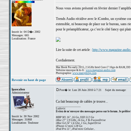
Nous vous avions présenté en février dernier l’amplif
Trends Audio récidive avec le iCombo, un système compl
extensible, ni beaucoup de place sur le bureau, sans rien
pour le préamplificateur, ça c’est le côté fancy qui pl
Inscrit le: 04 D�c 2002
Messages: 665
Localisation: France
Lire la suite de cet article :
http://www.magazine-audio
Cordialement.
_________________
Mac Book Pro early 2015, 2.5GHz Intel Core i7 16go de RAM, DD
Webzine musique & hi-fi :
www.magazine-audio.com
Photographie:
www.marcphilip.com
Revenir en haut de page
lpascalon
Post� le: Lun 28 Juin 2010 à 7:21
Sujet du message:
Administrateur
Ca fait beaucoup de cables je trouve...
_________________
Ludovic
Evitez de m'envoyer des messages perso sur le forum. Je préfère 
Inscrit le: 30 Nov 2002
MBP M1 16", 16 Go, SSD 512 Go
Messages: 31868
iMac 27" 2,9 GHz, 16 Go, 3 To FusionDrive
Localisation: Toulouse
iMac G4 24" 1,6 Ghz, 1 Go, SuperDrive
iPhone 12 mini 128 Go
iPad Pro 11", iPad mini Cellular...