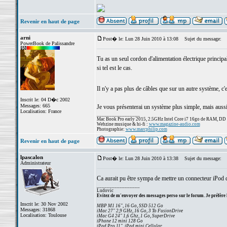
Revenir en haut de page
arni
Post� le: Lun 28 Juin 2010 à 13:08
Sujet du message:
PowerBook de Palissandre
Tu as un seul cordon d'alimentation électrique principa
si tel est le cas.
Il n'y a pas plus de câbles que sur un autre système, c
Inscrit le: 04 D�c 2002
Messages: 665
Je vous présenterai un système plus simple, mais aussi
Localisation: France
_________________
Mac Book Pro early 2015, 2.5GHz Intel Core i7 16go de RAM, DD
Webzine musique & hi-fi :
www.magazine-audio.com
Photographie:
www.marcphilip.com
Revenir en haut de page
lpascalon
Post� le: Lun 28 Juin 2010 à 13:38
Sujet du message:
Administrateur
Ca aurait pu être sympa de mettre un connecteur iPod d
_________________
Ludovic
Evitez de m'envoyer des messages perso sur le forum. Je préfère 
Inscrit le: 30 Nov 2002
MBP M1 16", 16 Go, SSD 512 Go
Messages: 31868
iMac 27" 2,9 GHz, 16 Go, 3 To FusionDrive
Localisation: Toulouse
iMac G4 24" 1,6 Ghz, 1 Go, SuperDrive
iPhone 12 mini 128 Go
iPad Pro 11", iPad mini Cellular...