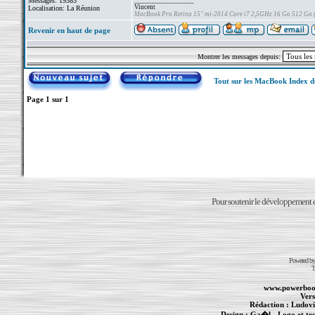
Messages: 19383
_________________
Vincent
Localisation: La Réunion
MacBook Pro Retina 15" mi-2014 Core i7 2,5GHz 16 Go 512 Go
Revenir en haut de page
Montrer les messages depuis:
Tout sur les MacBook Index 
Page
1
sur
1
Pour soutenir le développement du
Powered b
T
www.powerboo
Vers
Rédaction :
Ludovi
Design :
Ga�l
- Logo et te