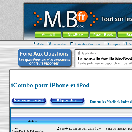
MacBook-fr.com : 100% Apple... 100% nomade !
Aller au contenu
-
Aller au menu général
-
Aller au menu de la
Menu général
Accueil
MacBook
PowerBook
iBo
Aide
Rechercher
Liste des Membres
Groupes
S'e
iCombo pour iPhone et iPod
Tout sur les MacBook Index 
Auteur
arni
Post� le: Lun 28 Juin 2010 à 2:04
Sujet du message: iCo
PowerBook de Palissandre