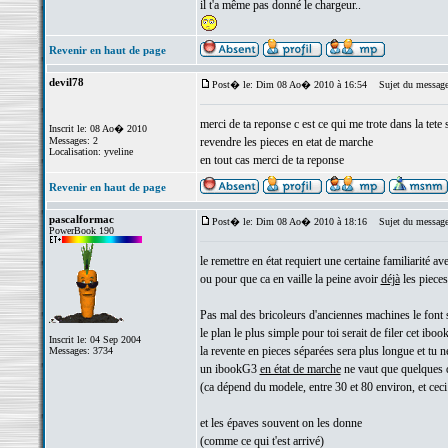
il t'a même pas donné le chargeur..
Revenir en haut de page
devil78
Post� le: Dim 08 Ao� 2010 à 16:54
Sujet du message
merci de ta reponse c est ce qui me trote dans la tete 
Inscrit le: 08 Ao� 2010
Messages: 2
revendre les pieces en etat de marche
Localisation: yveline
en tout cas merci de ta reponse
Revenir en haut de page
pascalformac
Post� le: Dim 08 Ao� 2010 à 18:16
Sujet du message
PowerBook 190
le remettre en état requiert une certaine familiarité a
ou pour que ca en vaille la peine avoir
déjà
les pieces
Pas mal des bricoleurs d'anciennes machines le font s
le plan le plus simple pour toi serait de filer cet ibook
Inscrit le: 04 Sep 2004
la revente en pieces séparées sera plus longue et tu 
Messages: 3734
un ibookG3
en état de marche
ne vaut que quelques d
(ca dépend du modele, entre 30 et 80 environ, et ceci 
et les épaves souvent on les donne
(comme ce qui t'est arrivé)