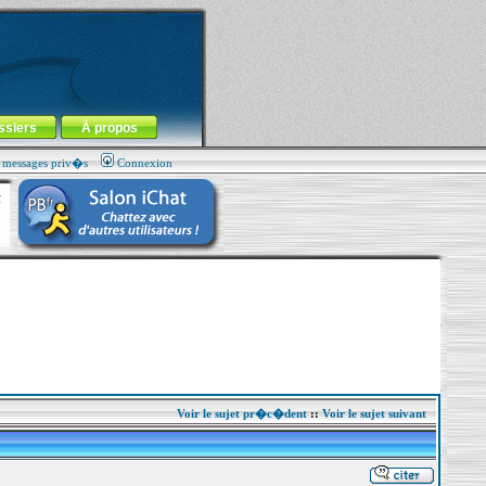
ssiers
À propos
s messages priv�s
Connexion
Voir le sujet pr�c�dent
::
Voir le sujet suivant