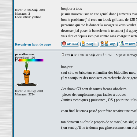
bonjour a tous
Inscrit le: 08 Ao� 2010
Messages: 2
je suis nouveau sur ce site genial donc j aimerais avo
Localisation: yveline
bon le probleme j' ai recu un ibook g3 blanc de 128 M
personne qui me la donner la sacager si vous voulez d
desosser j ai poser la batterie en le tenant et j ai ap
vais dire et depuis rien par contre sans chargeur sect
Revenir en haut de page
pascalformac
Post� le: Dim 08 Ao� 2010 à 16:50
Sujet du message
PowerBook 190
bonjour
sauf si tu es bricoleur et familier des bidouilles mac,
(il y a toujours des macusers en recherche de ce genr
-les ibook G3 sont de toutes facons obsoletes
Inscrit le: 04 Sep 2004
-pieces de remplacement pas faciles à trouver
Messages: 3734
-limites techniques ( puissance , OS ) pour une utili
et au final le temps passé pour faire renaitre une mach
ton donateur si c'est le proprio de ce mac ( pas sûr) e
( on sent qu'il ne te donne pas génereusement un ordi