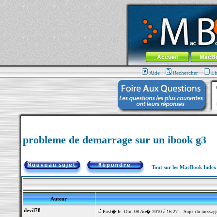
MacBook-fr.com : 100% Apple... 100% nom
Aller au contenu
-
Aller au menu 
Menu général
Accueil
MacB
Aide
Rechercher
Li
probleme de demarrage sur un ibook g3
Tout sur les MacBook Inde
Auteur
devil78
Post� le: Dim 08 Ao� 2010 à 16:27
Sujet du message: