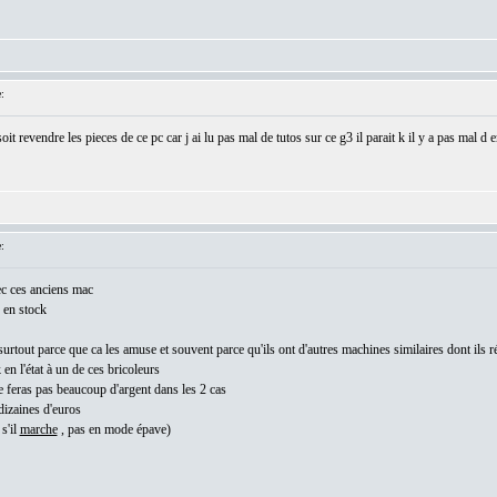
:
soit revendre les pieces de ce pc car j ai lu pas mal de tutos sur ce g3 il parait k il y a pas mal 
:
vec ces anciens mac
 en stock
urtout parce que ca les amuse et souvent parce qu'ils ont d'autres machines similaires dont ils r
 en l'état à un de ces bricoleurs
ne feras pas beaucoup d'argent dans les 2 cas
izaines d'euros
s'il
marche
, pas en mode épave)