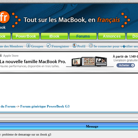
ade !
général
-
Aller au menu de la rubrique
ook
PowerBook
iBook
Forums
Annonces
Do
ste des Membres
Groupes
S'enregistrer
Profil
Se connecter pour v�rifier se
x du Forum
->
Forum générique PowerBook G3
Message
 probleme de demarrage sur un ibook g3