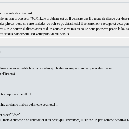
ir une aide de votre part
o en ram processeur 700MHz le probleme est qu il demarre pas il y a pas de disque dur dessus ni 
es photos vous en serez malades de voir ce pc detruit (sisi il est carement saccager)et cette per
puyer sur le bouton d alimentation et d un coup ca c est mis en route donc pour etre precis le bout
eur je suis coincer quel est votre point de vu dessus
:
 laise tomber ou refile le à un bricoleurqui le desossera pour en récupérer des pieces
e d'épaves)
sation optimale en 2010
ine ancienne mal en point et le cout total ...
st assez" léger"
 , mais a cherché à se débarasser d'un objet qui l'encombre, il t'utilise un peu comme débarras 