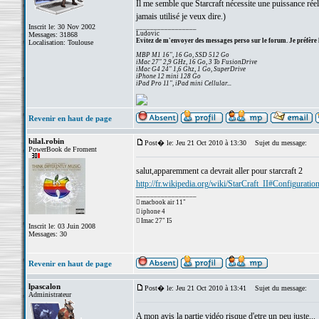
Il me semble que Starcraft nécessite une puissance réell
jamais utilisé je veux dire.)
Inscrit le: 30 Nov 2002
_________________
Ludovic
Messages: 31868
Evitez de m'envoyer des messages perso sur le forum. Je préfère 
Localisation: Toulouse
MBP M1 16", 16 Go, SSD 512 Go
iMac 27" 2,9 GHz, 16 Go, 3 To FusionDrive
iMac G4 24" 1,6 Ghz, 1 Go, SuperDrive
iPhone 12 mini 128 Go
iPad Pro 11", iPad mini Cellular...
Revenir en haut de page
bilal.robin
Post� le: Jeu 21 Oct 2010 à 13:30
Sujet du message:
PowerBook de Froment
salut,apparemment ca devrait aller pour starcraft 2
http://fr.wikipedia.org/wiki/StarCraft_II#Configuratio
_________________
 macbook air 11"
 iphone 4
 Imac 27" I5
Inscrit le: 03 Juin 2008
Messages: 30
Revenir en haut de page
lpascalon
Post� le: Jeu 21 Oct 2010 à 13:41
Sujet du message:
Administrateur
A mon avis la partie vidéo risque d'etre un peu juste...