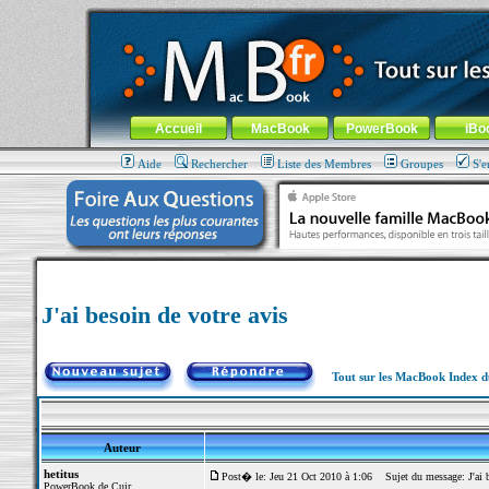
MacBook-fr.com : 100% Apple... 100% nomade !
Aller au contenu
-
Aller au menu général
-
Aller au menu de la
Menu général
Accueil
MacBook
PowerBook
iBo
Aide
Rechercher
Liste des Membres
Groupes
S'e
J'ai besoin de votre avis
Tout sur les MacBook Index 
Auteur
hetitus
Post� le: Jeu 21 Oct 2010 à 1:06
Sujet du message: J'ai b
PowerBook de Cuir