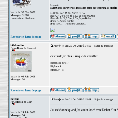
_________________
Ludovic
Evitez de m'envoyer des messages perso sur le forum. Je préfère 
Inscrit le: 30 Nov 2002
MBP M1 16", 16 Go, SSD 512 Go
Messages: 31868
iMac 27" 2,9 GHz, 16 Go, 3 To FusionDrive
Localisation: Toulouse
iMac G4 24" 1,6 Ghz, 1 Go, SuperDrive
iPhone 12 mini 128 Go
iPad Pro 11", iPad mini Cellular...
Revenir en haut de page
bilal.robin
Post� le: Jeu 21 Oct 2010 à 14:59
Sujet du message:
PowerBook de Froment
c'est juste,de plus il risque de chauffer....
_________________
 macbook air 11"
 iphone 4
 Imac 27" I5
Inscrit le: 03 Juin 2008
Messages: 30
Revenir en haut de page
hetitus
Post� le: Jeu 21 Oct 2010 à 15:01
Sujet du message:
PowerBook de Cuir
J'ai été étonné quand j'ai voulu lancé testé l'achat d'un
Inscrit le: 24 Juin 2009
Messages: 24