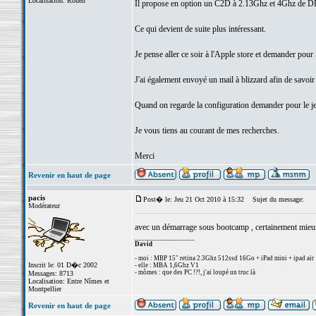
Localisation: Rouen
Il propose en option un C2D à 2.13Ghz et 4Ghz de
Ce qui devient de suite plus intéressant.
Je pense aller ce soir à l'Apple store et demander pour S
J'ai également envoyé un mail à blizzard afin de savoir
Quand on regarde la configuration demander pour le jeu
Je vous tiens au courant de mes recherches.
Merci
Revenir en haut de page
pacis
Post� le: Jeu 21 Oct 2010 à 15:32
Sujet du message:
Modérateur
avec un démarrage sous bootcamp , certainement mieu
_________________
David
- moi : MBP 15" retina 2.3Ghz 512ssd 16Go + iPad mini + ipad air
Inscrit le: 01 D�c 2002
- elle : MBA 1,6Ghz V1
- mômes : que des PC !?!, j'ai loupé un truc là
Messages: 8713
Localisation: Entre Nîmes et
Montpellier
Revenir en haut de page