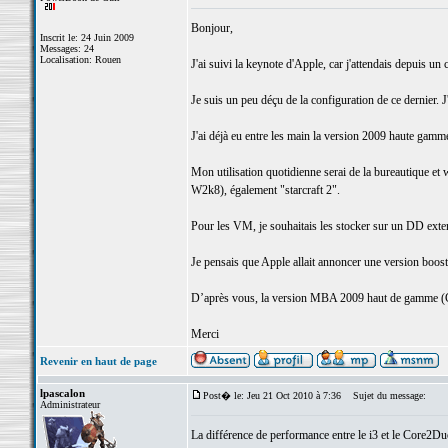
Bonjour,
Inscrit le: 24 Juin 2009
Messages: 24
Localisation: Rouen
J'ai suivi la keynote d'Apple, car j'attendais depuis un
Je suis un peu déçu de la configuration de ce dernier. J'
J'ai déjà eu entre les main la version 2009 haute gamme
Mon utilisation quotidienne serai de la bureautique et
W2k8), également "starcraft 2".
Pour les VM, je souhaitais les stocker sur un DD extern
Je pensais que Apple allait annoncer une version boost
D’après vous, la version MBA 2009 haut de gamme (C2D
Merci
Revenir en haut de page
lpascalon
Post� le: Jeu 21 Oct 2010 à 7:36
Sujet du message:
Administrateur
La différence de performance entre le i3 et le Core2Duo