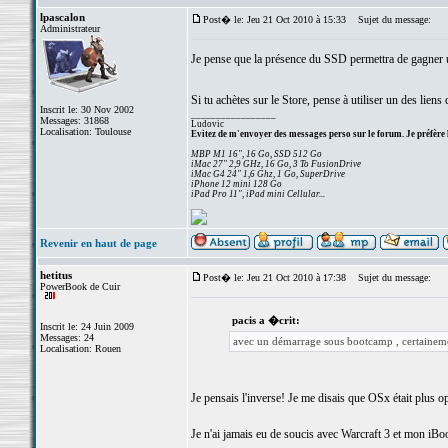
lpascalon
Post� le: Jeu 21 Oct 2010 à 15:33
Sujet du message:
Administrateur
Je pense que la présence du SSD permettra de gagner 
Si tu achètes sur le Store, pense à utiliser un des liens 
Inscrit le: 30 Nov 2002
_________________
Messages: 31868
Ludovic
Localisation: Toulouse
Evitez de m'envoyer des messages perso sur le forum. Je préfère 
MBP M1 16", 16 Go, SSD 512 Go
iMac 27" 2,9 GHz, 16 Go, 3 To FusionDrive
iMac G4 24" 1,6 Ghz, 1 Go, SuperDrive
iPhone 12 mini 128 Go
iPad Pro 11", iPad mini Cellular...
Revenir en haut de page
hetitus
Post� le: Jeu 21 Oct 2010 à 17:38
Sujet du message:
PowerBook de Cuir
pacis a �crit:
Inscrit le: 24 Juin 2009
Messages: 24
avec un démarrage sous bootcamp , certainem
Localisation: Rouen
Je pensais l'inverse! Je me disais que OSx était plus op
Je n'ai jamais eu de soucis avec Warcraft 3 et mon iBo