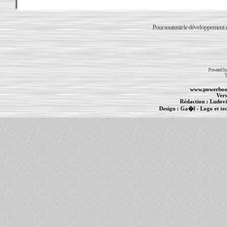
Pour soutenir le développement du
Powered b
T
www.powerboo
Vers
Rédaction :
Ludovi
Design :
Ga�l
- Logo et te
Informations :
PowerBook
-
MacBook Pro
-
i