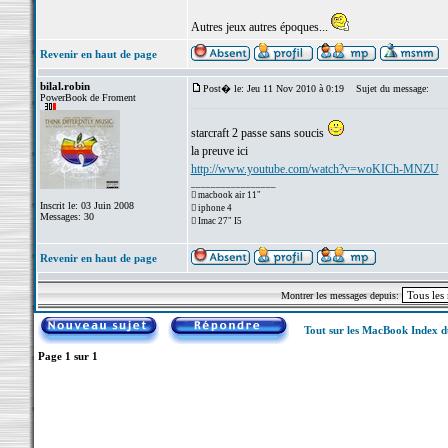
Autres jeux autres époques...
Revenir en haut de page
bilal.robin
Post� le: Jeu 11 Nov 2010 à 0:19
Sujet du message:
PowerBook de Froment
starcraft 2 passe sans soucis
la preuve ici
http://www.youtube.com/watch?v=woKICh-MNZU
_________________
 macbook air 11"
Inscrit le: 03 Juin 2008
 iphone 4
Messages: 30
 Imac 27" I5
Revenir en haut de page
Montrer les messages depuis:
Tout sur les MacBook Index 
Page
1
sur
1