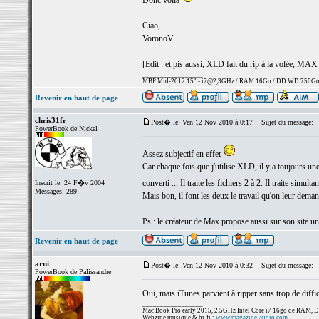
Donc voilà
Ciao,
VoronoV.
[Edit : et pis aussi, XLD fait du rip à la volée, MAX f
_________________
MBP Mid-2012 15" - i7@2,3GHz / RAM 16Go / DD WD 750Go
Revenir en haut de page
chris31fr
Post� le: Ven 12 Nov 2010 à 0:17
Sujet du message:
PowerBook de Nickel
Assez subjectif en effet
Car chaque fois que j'utilise XLD, il y a toujours une
converti ... Il traite les fichiers 2 à 2. Il traite simul
Inscrit le: 24 F�v 2004
Messages: 289
Mais bon, il font les deux le travail qu'on leur deman
Ps : le créateur de Max propose aussi sur son site un 
Revenir en haut de page
arni
Post� le: Ven 12 Nov 2010 à 0:32
Sujet du message:
PowerBook de Palissandre
Oui, mais iTunes parvient à ripper sans trop de diffi
_________________
Mac Book Pro early 2015, 2.5GHz Intel Core i7 16go de RAM, 
Webzine musique & hi-fi :
www.magazine-audio.com