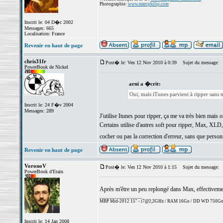
Photographie:
www.marcphilip.com
Inscrit le: 04 D�c 2002
Messages: 665
Localisation: France
Revenir en haut de page
chris31fr
Post� le: Ven 12 Nov 2010 à 0:39
Sujet du message:
PowerBook de Nickel
arni a �crit:
Oui, mais iTunes parvient à ripper sans t
Inscrit le: 24 F�v 2004
Messages: 289
J'utilise Itunes pour ripper, ça me va très bien mais o
Certains utilise d'autres soft pour ripper, Max, XLD, R
cocher ou pas la correction d'erreur, sans que person
Revenir en haut de page
VoronoV
Post� le: Ven 12 Nov 2010 à 1:15
Sujet du message:
PowerBook d'Etain
Après m'être un peu replongé dans Max, effectiveme
_________________
MBP Mid-2012 15" - i7@2,3GHz / RAM 16Go / DD WD 750Go
Inscrit le: 14 Jan 2008