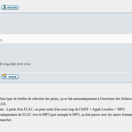
 ...
DD 512go SSD, OS X 12.6.5
face (pas de fenêtre de sélection des pistes, ça se fait automatiquement à l'ouverture des fich
 MAX.
ts : à partir d'un FLAC, on peut sortir d'un seul coup de l'AIFF + Apple Lossless + MP3.
tomatiquement du FLAC vers le MP3 (par exemple le MP3, ça doit passer avec les autres formats 
 marcher.