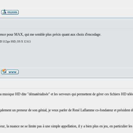
férence pour MAX, qui me semble plus précis quant aux choix d'encodage.
DD 512go SSD, OS X 12.6.5
a musique HD dite "dématérialisée" et les serveurs qui permettent de gérer ces fichiers HD tél
t également un preneur de son génial, je veux parler de René Laflamme co-fondateur et préside
erveur, la nuance ne se limite pas à une simple appellation, il y a bien plus en jeu, en particulier