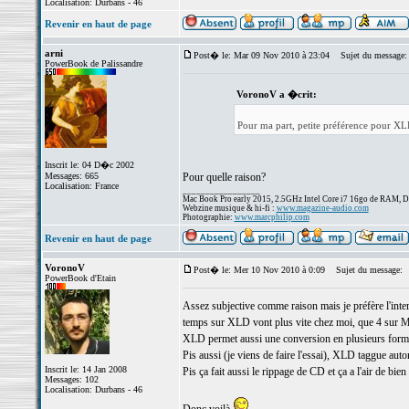
Localisation: Durbans - 46
Revenir en haut de page
arni
Post� le: Mar 09 Nov 2010 à 23:04
Sujet du message:
PowerBook de Palissandre
VoronoV a �crit:
Pour ma part, petite préférence pour XLD
Inscrit le: 04 D�c 2002
Messages: 665
Pour quelle raison?
Localisation: France
_________________
Mac Book Pro early 2015, 2.5GHz Intel Core i7 16go de RAM, 
Webzine musique & hi-fi :
www.magazine-audio.com
Photographie:
www.marcphilip.com
Revenir en haut de page
VoronoV
Post� le: Mer 10 Nov 2010 à 0:09
Sujet du message:
PowerBook d'Etain
Assez subjective comme raison mais je préfère l'inter
temps sur XLD vont plus vite chez moi, que 4 sur
XLD permet aussi une conversion en plusieurs forma
Pis aussi (je viens de faire l'essai), XLD taggue au
Inscrit le: 14 Jan 2008
Pis ça fait aussi le rippage de CD et ça a l'air de bien
Messages: 102
Localisation: Durbans - 46