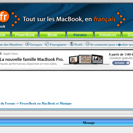
ade !
général
-
Aller au menu de la rubrique
ook
PowerBook
iBook
Forums
Annonces
Do
ste des Membres
Groupes
S'enregistrer
Profil
Se connecter pour v�rifier se
x du Forum
->
PowerBook ou MacBook et Musique
Message