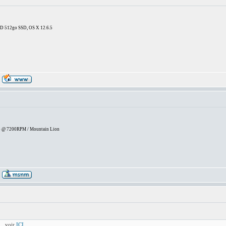
DD 512go SSD, OS X 12.6.5
 @ 7200RPM / Mountain Lion
.. voir
ICI
.