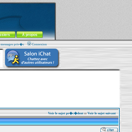
ssiers
À propos
s messages priv�s
Connexion
Voir le sujet pr�c�dent
::
Voir le sujet suivant