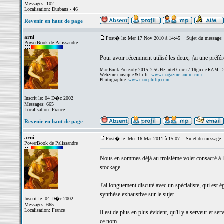
Messages: 102
Localisation: Durbans - 46
Revenir en haut de page
arni
Post� le: Mer 17 Nov 2010 à 14:45
Sujet du message:
PowerBook de Palissandre
Pour avoir récemment utilisé les deux, j'ai une pré
_________________
Mac Book Pro early 2015, 2.5GHz Intel Core i7 16go de RAM, 
Webzine musique & hi-fi :
www.magazine-audio.com
Photographie:
www.marcphilip.com
Inscrit le: 04 D�c 2002
Messages: 665
Localisation: France
Revenir en haut de page
arni
Post� le: Mer 16 Mar 2011 à 15:07
Sujet du message:
PowerBook de Palissandre
Nous en sommes déjà au troisième volet consacré à l
stockage.
J'ai longuement discuté avec un spécialiste, qui es
synthèse exhaustive sur le sujet.
Inscrit le: 04 D�c 2002
Messages: 665
Localisation: France
Il est de plus en plus évident, qu'il y a serveur et s
ce nom.