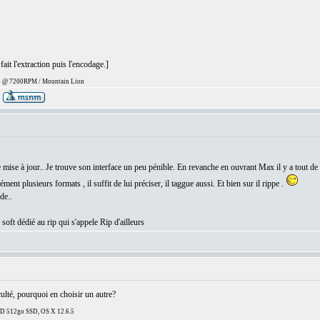
ait l'extraction puis l'encodage.]
 @ 7200RPM / Mountain Lion
 mise à jour.. Je trouve son interface un peu pénible. En revanche en ouvrant Max il y a tout de su
tanément plusieurs formats , il suffit de lui préciser, il taggue aussi. Et bien sur il rippe .
de..
soft dédié au rip qui s'appele Rip d'ailleurs
culté, pourquoi en choisir un autre?
DD 512go SSD, OS X 12.6.5