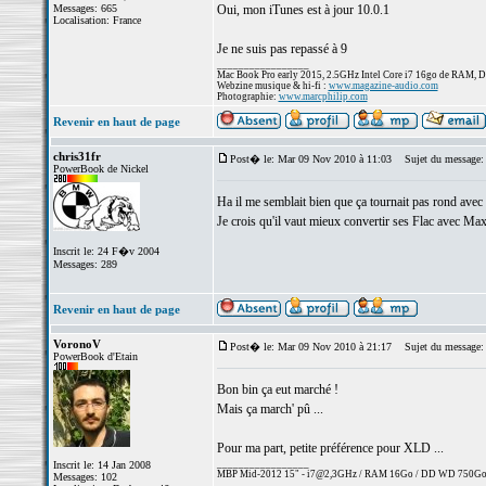
Messages: 665
Oui, mon iTunes est à jour 10.0.1
Localisation: France
Je ne suis pas repassé à 9
_________________
Mac Book Pro early 2015, 2.5GHz Intel Core i7 16go de RAM, 
Webzine musique & hi-fi :
www.magazine-audio.com
Photographie:
www.marcphilip.com
Revenir en haut de page
chris31fr
Post� le: Mar 09 Nov 2010 à 11:03
Sujet du message:
PowerBook de Nickel
Ha il me semblait bien que ça tournait pas rond avec
Je crois qu'il vaut mieux convertir ses Flac avec Ma
Inscrit le: 24 F�v 2004
Messages: 289
Revenir en haut de page
VoronoV
Post� le: Mar 09 Nov 2010 à 21:17
Sujet du message:
PowerBook d'Etain
Bon bin ça eut marché !
Mais ça march' pû ...
Pour ma part, petite préférence pour XLD ...
_________________
Inscrit le: 14 Jan 2008
MBP Mid-2012 15" - i7@2,3GHz / RAM 16Go / DD WD 750Go
Messages: 102