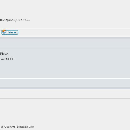
DD 512go SSD, OS X 12.6.5
 Fluke.
x ou XLD...
 @ 7200RPM / Mountain Lion