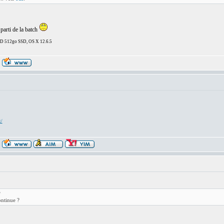
parti de la batch
DD 512go SSD, OS X 12.6.5
x/
?
ontinue ?