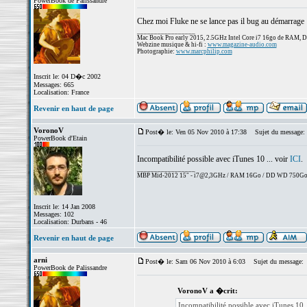
PowerBook de Palissandre
Chez moi Fluke ne se lance pas il bug au démarrage
_________________
Mac Book Pro early 2015, 2.5GHz Intel Core i7 16go de RAM, 
Webzine musique & hi-fi :
www.magazine-audio.com
Photographie:
www.marcphilip.com
Inscrit le: 04 D�c 2002
Messages: 665
Localisation: France
Revenir en haut de page
VoronoV
Post� le: Ven 05 Nov 2010 à 17:38
Sujet du message:
PowerBook d'Etain
Incompatibilité possible avec iTunes 10 ... voir
ICI
.
_________________
MBP Mid-2012 15" - i7@2,3GHz / RAM 16Go / DD WD 750Go
Inscrit le: 14 Jan 2008
Messages: 102
Localisation: Durbans - 46
Revenir en haut de page
arni
Post� le: Sam 06 Nov 2010 à 6:03
Sujet du message:
PowerBook de Palissandre
VoronoV a �crit:
Incompatibilité possible avec iTunes 10 .