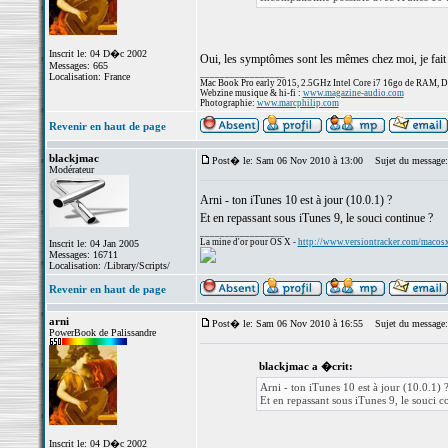
Inscrit le: 04 D�c 2002
Oui, les symptômes sont les mêmes chez moi, je fait 
Messages: 665
_________________
Localisation: France
Mac Book Pro early 2015, 2.5GHz Intel Core i7 16go de RAM, 
Webzine musique & hi-fi :
www.magazine-audio.com
Photographie:
www.marcphilip.com
Revenir en haut de page
blackjmac
Post� le: Sam 06 Nov 2010 à 13:00
Sujet du message:
Modérateur
Arni - ton iTunes 10 est à jour (10.0.1) ?
Et en repassant sous iTunes 9, le souci continue ?
_________________
La mine d'or pour OS X -
http://www.versiontracker.com/macos
Inscrit le: 04 Jan 2005
Messages: 16711
Localisation: /Library/Scripts/
Revenir en haut de page
arni
Post� le: Sam 06 Nov 2010 à 16:55
Sujet du message:
PowerBook de Palissandre
blackjmac a �crit:
Arni - ton iTunes 10 est à jour (10.0.1) 
Et en repassant sous iTunes 9, le souci c
Inscrit le: 04 D�c 2002