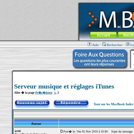
MacBook-fr.com : 100% Apple... 100% nom
Aller au contenu
-
Aller au menu 
Menu général
Accueil
MacB
Aide
Rechercher
Li
Serveur musique et réglages iTunes
Aller � la page
Pr�c�dente
1
,
2
Tout sur les MacBook Inde
Auteur
arni
Post� le: Ven 05 Nov 2010 à 16:00
Sujet du message: