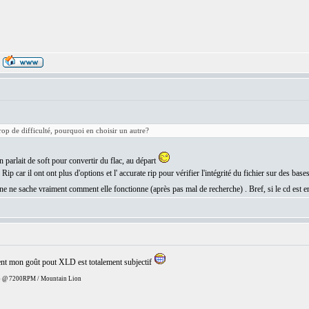
rop de difficulté, pourquoi en choisir un autre?
n parlait de soft pour convertir du flac, au départ
ip car il ont ont plus d'options et l' accurate rip pour vérifier l'intégrité du fichier sur des ba
ne ne sache vraiment comment elle fonctionne (après pas mal de recherche) . Bref, si le cd est e
nt mon goût pout XLD est totalement subjectif
 @ 7200RPM / Mountain Lion