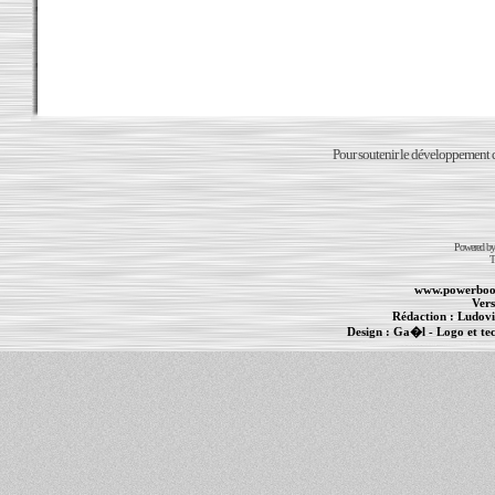
Pour soutenir le développement du
Powered b
T
www.powerboo
Vers
Rédaction :
Ludovi
Design :
Ga�l
- Logo et te
Informations :
PowerBook
-
MacBook Pro
-
i