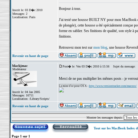
Bonjour à tous.
Inscrit le: 03 D�c 2010
Messages: 2
Localisation: Paris
J'ai testé une housse BUILT NY pour mon MacBook et 
de plongée), cette housse a été spécialement conçue 
forme en sablier. Ses finitions de qualité, son style à pa
finitions.
Retrouvez mon test sur
mon blog
, une housse Reversib
Revenir en haut de page
blackjmac
Post� le: Ven 03 D�c 2010 à 15:56
Sujet du message:
Modérateur
Merci de ne pas multiplier les mêmes posts - je verrouil
_________________
La mine d'or pour OS X -
http://www.versiontracker.com/macosx/
Inscrit le: 04 Jan 2005
Messages: 16711
Localisation: /Library/Scripts/
Revenir en haut de page
Montrer les messages depuis:
Tout sur les MacBook Index 
Page
1
sur
1