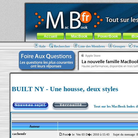
MacBook-fr.com : 100% Apple... 100% nomade !
Aller au contenu
-
Aller au menu général
-
Aller au menu de la
Menu général
Accueil
MacBook
PowerBook
iBo
Aide
Rechercher
Liste des Membres
Groupes
S'e
BUILT NY - Une housse, deux styles
Tout sur les MacBook Index 
Auteur
cachemfr
Post� le: Ven 03 D�c 2010 à 15:43
Sujet du message: B