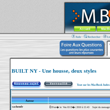
MacBook-fr.com : 100% Apple... 100% nom
Aller au contenu
-
Aller au menu 
Menu général
Accueil
MacB
Aide
Rechercher
Li
BUILT NY - Une housse, deux styles
Tout sur les MacBook Inde
Auteur
cachemfr
Post� le: Ven 03 D�c 2010 à 15:43
Sujet du message: