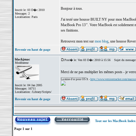
Bonjour à tous.
Inscrit le: 03 D�c 2010
Messages: 2
Localisation: Paris
J'ai testé une housse BUILT NY pour mon MacBook et
MacBook Pro 13’’. Votre MacBook est solidement mainten
ses finitions.
Retrouvez mon test sur
mon blog
, une housse Revers
Revenir en haut de page
blackjmac
Post� le: Ven 03 D�c 2010 à 15:56
Sujet du message
Modérateur
Merci de ne pas multiplier les mêmes posts - je verrou
_________________
La mine d'or pour OS X -
http://www.versiontracker.com/macos
Inscrit le: 04 Jan 2005
Messages: 16711
Localisation: /Library/Scripts/
Revenir en haut de page
Tout sur les MacBook Inde
Page
1
sur
1