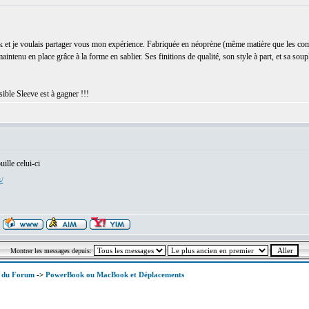
 je voulais partager vous mon expérience. Fabriquée en néoprène (même matière que les comb
u en place grâce à la forme en sablier. Ses finitions de qualité, son style à part, et sa souples
ible Sleeve est à gagner !!!
:
ille celui-ci
x/
Montrer les messages depuis:
x du Forum
->
PowerBook ou MacBook et Déplacements