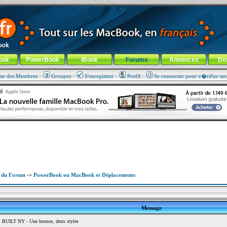
ade !
général
-
Aller au menu de la rubrique
ook
PowerBook
iBook
Forums
Annonces
Do
ste des Membres
Groupes
S'enregistrer
Profil
Se connecter pour v�rifier se
x du Forum
->
PowerBook ou MacBook et Déplacements
Message
 BUILT NY - Une housse, deux styles