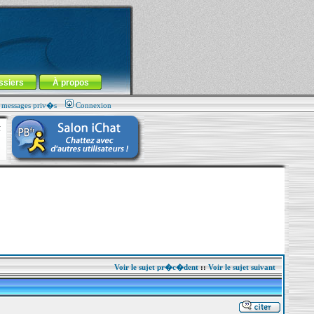
ssiers
À propos
s messages priv�s
Connexion
Voir le sujet pr�c�dent
::
Voir le sujet suivant