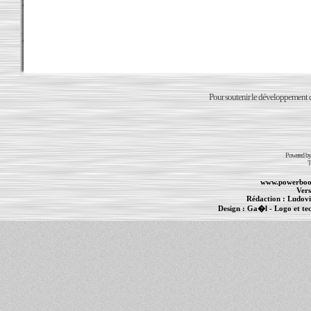
Pour soutenir le développement du
Powered b
T
www.powerboo
Vers
Rédaction :
Ludovi
Design :
Ga�l
- Logo et te
Informations :
PowerBook
-
MacBook Pro
-
i