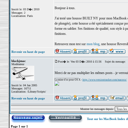
Bonjour à tous.
Inscrit le: 03 D�c 2010
Messages: 2
Localisation: Paris
J'ai testé une housse BUILT NY pour mon MacBook et 
de plongée), cette housse a été spécialement conçue 
forme en sablier. Ses finitions de qualité, son style à pa
finitions.
Retrouvez mon test sur
mon blog
, une housse Reversib
Revenir en haut de page
blackjmac
Post� le: Ven 03 D�c 2010 à 15:56
Sujet du message:
Modérateur
Merci de ne pas multiplier les mêmes posts - je verrouil
_________________
La mine d'or pour OS X -
http://www.versiontracker.com/macosx/
Inscrit le: 04 Jan 2005
Messages: 16711
Localisation: /Library/Scripts/
Revenir en haut de page
Montrer les messages depuis:
Tout sur les MacBook Index 
Page
1
sur
1