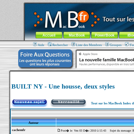
MacBook-fr.com : 100% Apple... 100% nomade !
Aller au contenu
-
Aller au menu général
-
Aller au menu de la
Menu général
Accueil
MacBook
PowerBook
iBo
Aide
Rechercher
Liste des Membres
Groupes
S'e
BUILT NY - Une housse, deux styles
Tout sur les MacBook Index 
Auteur
cachemfr
Post� le: Ven 03 D�c 2010 à 15:43
Sujet du message: B