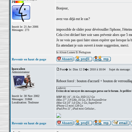
Bonjour,
avez vus déjà eut le cas?
Inscrit le: 21 Avr 2006
impossible de slider pour dévérouiller l'iphone, l'éttei
Messages: 273
Cela s'est déclaré hier soir sans prévenir alors que 5 m
Je ne vois pas quoi faire sinon espérer que lorsque la b
En attendant je suis ouvert à toute suggestion, merci.
_________________
In Altum Lumen Et Perfugium
Revenir en haut de page
lpascalon
Post� le: Dim 12 D�c 2010 à 18:04
Sujet du message:
Administrateur
Reboot forcé : bouton d'accueil + bouton de verrouillag
_________________
Ludovic
Evitez de m'envoyer des messages perso sur le forum. Je préfère 
Inscrit le: 30 Nov 2002
MBP M1 16", 16 Go, SSD 512 Go
Messages: 31868
iMac 27" 2,9 GHz, 16 Go, 3 To FusionDrive
Localisation: Toulouse
iMac G4 24" 1,6 Ghz, 1 Go, SuperDrive
iPhone 12 mini 128 Go
iPad Pro 11", iPad mini Cellular...
Revenir en haut de page