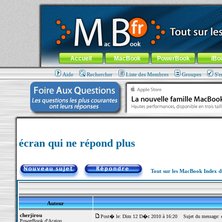
MacBook-fr.com : 100% Apple... 100% nomade !
Aller au contenu
-
Aller au menu général
-
Aller au menu de la
Menu général
Accueil
MacBook
PowerBook
iBo
Aide
Rechercher
Liste des Membres
Groupes
S'e
écran qui ne répond plus
Tout sur les MacBook Index 
Auteur
cherjirou
Post� le: Dim 12 D�c 2010 à 16:20
Sujet du message: éc
PowerBook d'Acajou