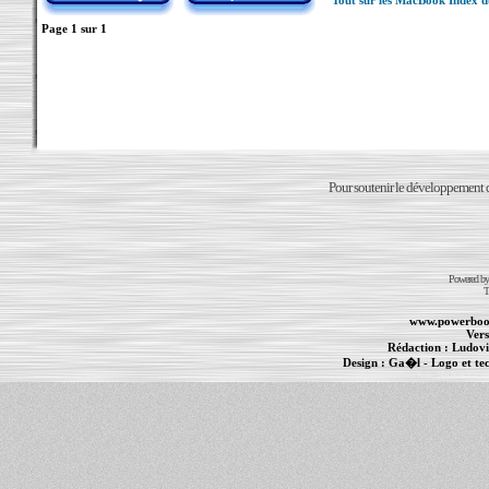
Tout sur les MacBook Index 
Page
1
sur
1
Pour soutenir le développement du
Powered b
T
www.powerboo
Vers
Rédaction :
Ludovi
Design :
Ga�l
- Logo et te
Informations :
PowerBook
-
MacBook Pro
-
i