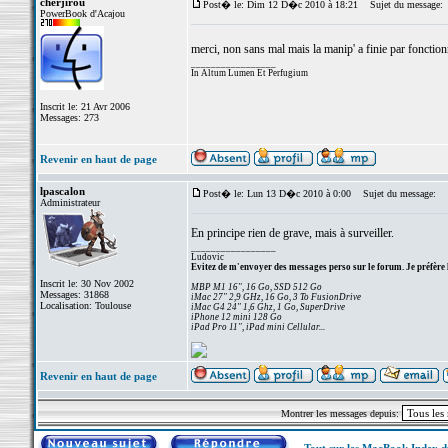
cherjirou
Post� le: Dim 12 D�c 2010 à 18:21
Sujet du message:
PowerBook d'Acajou
merci, non sans mal mais la manip' a finie par fonctio
_________________
In Altum Lumen Et Perfugium
Inscrit le: 21 Avr 2006
Messages: 273
Revenir en haut de page
lpascalon
Post� le: Lun 13 D�c 2010 à 0:00
Sujet du message:
Administrateur
En principe rien de grave, mais à surveiller.
_________________
Ludovic
Evitez de m'envoyer des messages perso sur le forum. Je préfère 
Inscrit le: 30 Nov 2002
MBP M1 16", 16 Go, SSD 512 Go
Messages: 31868
iMac 27" 2,9 GHz, 16 Go, 3 To FusionDrive
Localisation: Toulouse
iMac G4 24" 1,6 Ghz, 1 Go, SuperDrive
iPhone 12 mini 128 Go
iPad Pro 11", iPad mini Cellular...
Revenir en haut de page
Montrer les messages depuis: