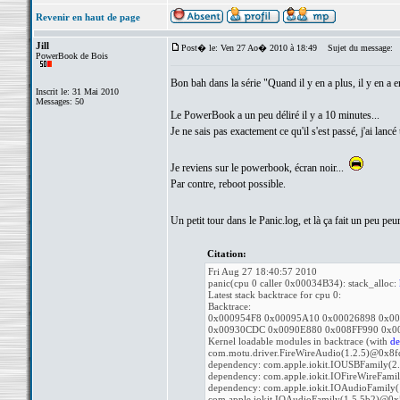
Revenir en haut de page
Jill
Post� le: Ven 27 Ao� 2010 à 18:49
Sujet du message:
PowerBook de Bois
Bon bah dans la série "Quand il y en a plus, il y en a en
Inscrit le: 31 Mai 2010
Messages: 50
Le PowerBook a un peu déliré il y a 10 minutes...
Je ne sais pas exactement ce qu'il s'est passé, j'ai lancé
Je reviens sur le powerbook, écran noir...
Par contre, reboot possible.
Un petit tour dans le Panic.log, et là ça fait un peu peu
Citation:
Fri Aug 27 18:40:57 2010
panic(cpu 0 caller 0x00034B34): stack_alloc:
Latest stack backtrace for cpu 0:
Backtrace:
0x000954F8 0x00095A10 0x00026898 0x0
0x00930CDC 0x0090E880 0x008FF990 0x0
Kernel loadable modules in backtrace (with
de
com.motu.driver.FireWireAudio(1.2.5)@0x8
dependency: com.apple.iokit.IOUSBFamily(
dependency: com.apple.iokit.IOFireWireFam
dependency: com.apple.iokit.IOAudioFamil
com.apple.iokit.IOAudioFamily(1.5.5b2)@0