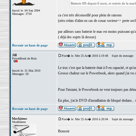
Batterie HS depuis 6 mois, et retirée de la mac
Inscrit le: 04 Sep 2004
Messages: 3734
ca c'est très déconseillé pour plein de raisons
(zéro relais d'alim en cas de couac secteur=> perte sec
par ailleurs sans batterie le mac est moins puissant qu'
( déjà des sujets là dessus)
Revenir en haut de page
Jill
Post� le: Mer 25 Ao� 2010 à 19:48
Sujet du message:
PowerBook de Bois
Le truc c'est que la batterie était à 0 en capacité, et qu
Inscrit le: 31 Mai 2010
Grosse chaleur sur le Powerbook, alors quand j'ai vu que 
Messages: 50
Pour l'instant, le Powerbook ne veut toujours pas démar
En plus, j'ai le DVD d'installation de bloqué dedans... 
Revenir en haut de page
blackjmac
Post� le: Mer 25 Ao� 2010 à 20:04
Sujet du message:
Modérateur
Bonsoir