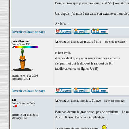
Bon, je crois que je vais pratiquer le W&S (Wait & Se
Car depuis, j'ai utilisé ma carte son externe et mon dis
Ah la la...
Revenir en haut de page
pascalformac
Post� le: Mar 31 Ao� 2010 à 9:16
Sujet du message:
PowerBook 190
et ben voilà
il est evident que y a un souci avec ces éléments
c'et pas moi qui le dit c'est le rapport de KP
(audio driver et les lignes USB)
Inscrit le: 04 Sep 2004
Messages: 3734
Revenir en haut de page
Jill
Post� le: Mar 21 Sep 2010 à 15:20
Sujet du message:
PowerBook de Bois
Bon bah depuis le gros souci, pas de problème... Le m
Inscrit le: 31 Mai 2010
Aucun Kernel Panic, aucun plantage...
Messages: 50