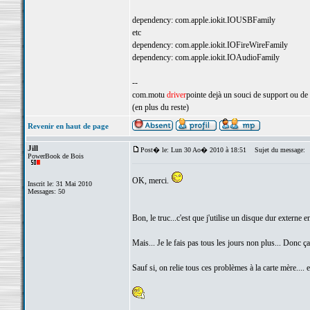
dependency: com.apple.iokit.IOUSBFamily
etc
dependency: com.apple.iokit.IOFireWireFamily
dependency: com.apple.iokit.IOAudioFamily
--
com.motu
driver
pointe dejà un souci de support ou de
(en plus du reste)
Revenir en haut de page
Jill
Post� le: Lun 30 Ao� 2010 à 18:51
Sujet du message:
PowerBook de Bois
OK, merci.
Inscrit le: 31 Mai 2010
Messages: 50
Bon, le truc...c'est que j'utilise un disque dur exter
Mais... Je le fais pas tous les jours non plus... Donc ç
Sauf si, on relie tous ces problèmes à la carte mère.... e