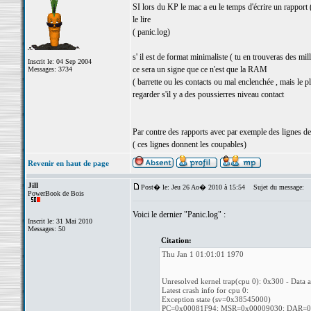
SI lors du KP le mac a eu le temps d'écrire un rapport 
le lire
( panic.log)
s' il est de format minimaliste ( tu en trouveras des mil
Inscrit le: 04 Sep 2004
ce sera un signe que ce n'est que la RAM
Messages: 3734
( barrette ou les contacts ou mal enclenchée , mais le pl
regarder s'il y a des poussierres niveau contact
Par contre des rapports avec par exemple des lignes d
( ces lignes donnent les coupables)
Revenir en haut de page
Jill
Post� le: Jeu 26 Ao� 2010 à 15:54
Sujet du message:
PowerBook de Bois
Voici le dernier "Panic.log" :
Inscrit le: 31 Mai 2010
Messages: 50
Citation:
Thu Jan 1 01:01:01 1970
Unresolved kernel trap(cpu 0): 0x300 - D
Latest crash info for cpu 0:
Exception state (sv=0x38545000)
PC=0x00081F94; MSR=0x00009030; DAR=0