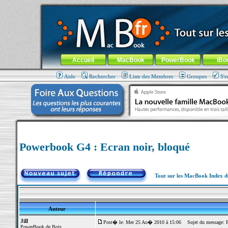
MacBook-fr.com : 100% Apple... 100% nomade !
Aller au contenu
-
Aller au menu général
-
Aller au menu de la
Menu général
Accueil
MacBook
PowerBook
iBo
Aide
Rechercher
Liste des Membres
Groupes
S'e
Powerbook G4 : Ecran noir, bloqué
Tout sur les MacBook Index 
Auteur
Jill
Post� le: Mer 25 Ao� 2010 à 15:06
Sujet du message: Po
PowerBook de Bois