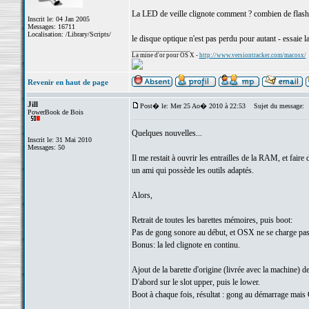
La LED de veille clignote comment ? combien de flash
Inscrit le: 04 Jan 2005
Messages: 16711
Localisation: /Library/Scripts/
le disque optique n'est pas perdu pour autant - essaie
_________________
La mine d'or pour OS X -
http://www.versiontracker.com/macosx/
Revenir en haut de page
Jill
Post� le: Mer 25 Ao� 2010 à 22:53
Sujet du message:
PowerBook de Bois
Quelques nouvelles...
Inscrit le: 31 Mai 2010
Messages: 50
Il me restait à ouvrir les entrailles de la RAM, et faire 
un ami qui possède les outils adaptés.
Alors,
Retrait de toutes les barettes mémoires, puis boot:
Pas de gong sonore au début, et OSX ne se charge pas
Bonus: la led clignote en continu.
Ajout de la barette d'origine (livrée avec la machine) 
D'abord sur le slot upper, puis le lower.
Boot à chaque fois, résultat : gong au démarrage mais O