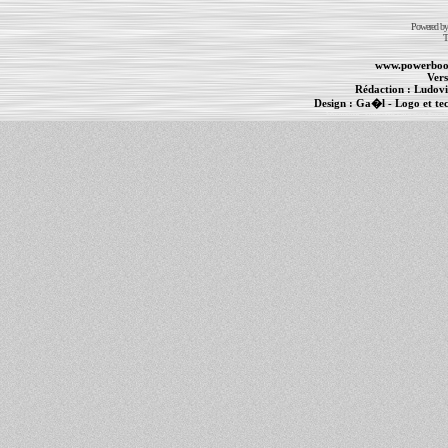
Powered b
T
www.powerboo
Vers
Rédaction :
Ludovi
Design :
Ga�l
- Logo et te
Informations :
PowerBook
-
MacBook Pro
-
i