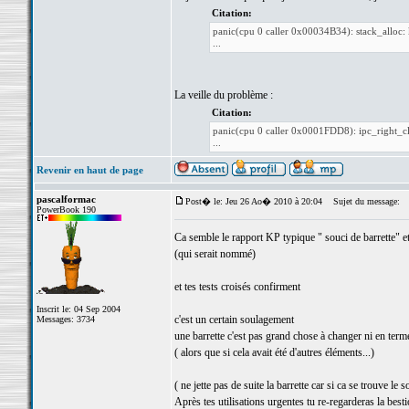
Citation:
panic(cpu 0 caller 0x00034B34): stack_alloc
...
La veille du problème :
Citation:
panic(cpu 0 caller 0x0001FDD8): ipc_right_cl
...
Revenir en haut de page
pascalformac
Post� le: Jeu 26 Ao� 2010 à 20:04
Sujet du message:
PowerBook 190
Ca semble le rapport KP typique " souci de barrette" et
(qui serait nommé)
et tes tests croisés confirment
Inscrit le: 04 Sep 2004
c'est un certain soulagement
Messages: 3734
une barrette c'est pas grand chose à changer ni en ter
( alors que si cela avait été d'autres éléments...)
( ne jette pas de suite la barrette car si ca se trouve le
Après tes utilisations urgentes tu re-regarderas la besti