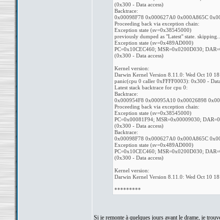
(0x300 - Data access)
Backtrace:
0x00098F78 0x000627A0 0x000A865C 0x
Proceeding back via exception chain:
Exception state (sv=0x38545000)
previously dumped as "Latest" state. skipping..
Exception state (sv=0x489AD000)
PC=0x10CEC460; MSR=0x0200D030; DAR=
(0x300 - Data access)
Kernel version:
Darwin Kernel Version 8.11.0: Wed Oct 10 
panic(cpu 0 caller 0xFFFF0003): 0x300 - Data
Latest stack backtrace for cpu 0:
Backtrace:
0x000954F8 0x00095A10 0x00026898 0x0
Proceeding back via exception chain:
Exception state (sv=0x38545000)
PC=0x00081F94; MSR=0x00009030; DAR=0
(0x300 - Data access)
Backtrace:
0x00098F78 0x000627A0 0x000A865C 0x
Exception state (sv=0x489AD000)
PC=0x10CEC460; MSR=0x0200D030; DAR=
(0x300 - Data access)
Kernel version:
Darwin Kernel Version 8.11.0: Wed Oct 10 
*********
Si je remonte à quelques jours avant le drame, je trouve