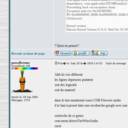
dependency: com.apple.iokit.IOUSBFamily(
Proceeding back via exception chain:
Exception state (sv=0x34248280)
PC=0x00000000; MSR=0x0000D030; DAR=0
(Unknown)
Kernel version:
Darwin Kernel Version 8.11.0: Wed Oct 10 
? Quoi en penser?
Revenir en haut de page
pascalformac
Post� le: Sam 28 Ao� 2010 à 14:35
Sujet du message:
PowerBook 190
Ahh là c'est different
les lignes depencies pointent
soit des logiciels
soit du materiel
Inscrit le: 04 Sep 2004
dans le tien mentionné souci USB Firewire audio
Messages: 3734
il te faut à prsent faire une recxherche google avec un
recherche de ce genre
com.motu.driver.FireWireAudio
ou/et