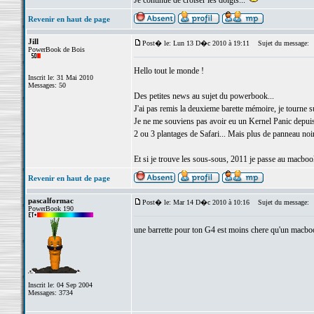
Je continue de croiser les doigts...
Revenir en haut de page
Jill
Post� le: Lun 13 D�c 2010 à 19:11
Sujet du message:
PowerBook de Bois
Hello tout le monde !
Inscrit le: 31 Mai 2010
Messages: 50
Des petites news au sujet du powerbook...
J'ai pas remis la deuxieme barette mémoire, je tourne su
Je ne me souviens pas avoir eu un Kernel Panic depuis
2 ou 3 plantages de Safari... Mais plus de panneau noi
Et si je trouve les sous-sous, 2011 je passe au macboo
Revenir en haut de page
pascalformac
Post� le: Mar 14 D�c 2010 à 10:16
Sujet du message:
PowerBook 190
une barrette pour ton G4 est moins chere qu'un macboo
Inscrit le: 04 Sep 2004
Messages: 3734