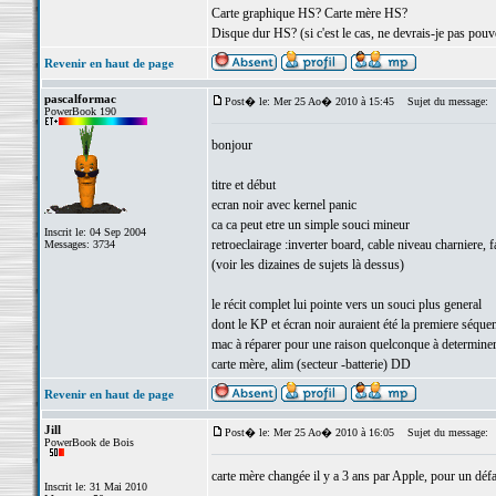
Carte graphique HS? Carte mère HS?
Disque dur HS? (si c'est le cas, ne devrais-je pas p
Revenir en haut de page
pascalformac
Post� le: Mer 25 Ao� 2010 à 15:45
Sujet du message:
PowerBook 190
bonjour
titre et début
ecran noir avec kernel panic
ca ca peut etre un simple souci mineur
Inscrit le: 04 Sep 2004
retroeclairage :inverter board, cable niveau charniere,
Messages: 3734
(voir les dizaines de sujets là dessus)
le récit complet lui pointe vers un souci plus general
dont le KP et écran noir auraient été la premiere séque
mac à réparer pour une raison quelconque à determine
carte mère, alim (secteur -batterie) DD
Revenir en haut de page
Jill
Post� le: Mer 25 Ao� 2010 à 16:05
Sujet du message:
PowerBook de Bois
carte mère changée il y a 3 ans par Apple, pour un dé
Inscrit le: 31 Mai 2010