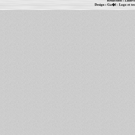
Rédaction :
Ludovi
Design :
Ga�l
- Logo et te
Informations :
PowerBook
-
MacBook Pro
-
i