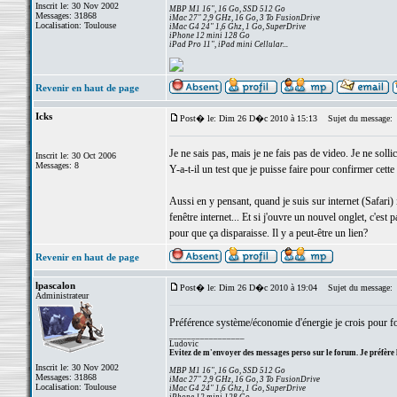
Inscrit le: 30 Nov 2002
MBP M1 16", 16 Go, SSD 512 Go
Messages: 31868
iMac 27" 2,9 GHz, 16 Go, 3 To FusionDrive
Localisation: Toulouse
iMac G4 24" 1,6 Ghz, 1 Go, SuperDrive
iPhone 12 mini 128 Go
iPad Pro 11", iPad mini Cellular...
Revenir en haut de page
Icks
Post� le: Dim 26 D�c 2010 à 15:13
Sujet du message:
Je ne sais pas, mais je ne fais pas de video. Je ne sollic
Inscrit le: 30 Oct 2006
Messages: 8
Y-a-t-il un test que je puisse faire pour confirmer cett
Aussi en y pensant, quand je suis sur internet (Safari
fenêtre internet... Et si j'ouvre un nouvel onglet, c'est p
pour que ça disparaisse. Il y a peut-être un lien?
Revenir en haut de page
lpascalon
Post� le: Dim 26 D�c 2010 à 19:04
Sujet du message:
Administrateur
Préférence système/économie d'énergie je crois pour for
_________________
Ludovic
Evitez de m'envoyer des messages perso sur le forum. Je préfère 
Inscrit le: 30 Nov 2002
MBP M1 16", 16 Go, SSD 512 Go
Messages: 31868
iMac 27" 2,9 GHz, 16 Go, 3 To FusionDrive
Localisation: Toulouse
iMac G4 24" 1,6 Ghz, 1 Go, SuperDrive