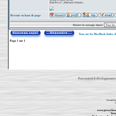
iPhone 12 mini 128 Go
iPad Pro 11", iPad mini Cellular...
Revenir en haut de page
Montrer les messages depuis:
Tout sur les MacBook Index 
Page
1
sur
1
Pour soutenir le développement du
Powered b
T
www.powerboo
Vers