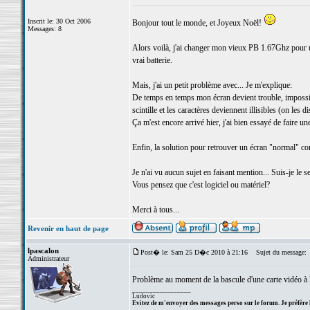
Inscrit le: 30 Oct 2006
Bonjour tout le monde, et Joyeux Noël!
Messages: 8
Alors voilà, j'ai changer mon vieux PB 1.67Ghz pour 
vrai batterie.
Mais, j'ai un petit problème avec... Je m'explique:
De temps en temps mon écran devient trouble, impossi
scintille et les caractères deviennent illisibles (on les 
Ça m'est encore arrivé hier, j'ai bien essayé de faire u
Enfin, la solution pour retrouver un écran "normal" consi
Je n'ai vu aucun sujet en faisant mention... Suis-je le 
Vous pensez que c'est logiciel ou matériel?
Merci à tous...
Revenir en haut de page
lpascalon
Post� le: Sam 25 D�c 2010 à 21:16
Sujet du message:
Administrateur
Problème au moment de la bascule d'une carte vidéo à l
_________________
Ludovic
Evitez de m'envoyer des messages perso sur le forum. Je préfère 