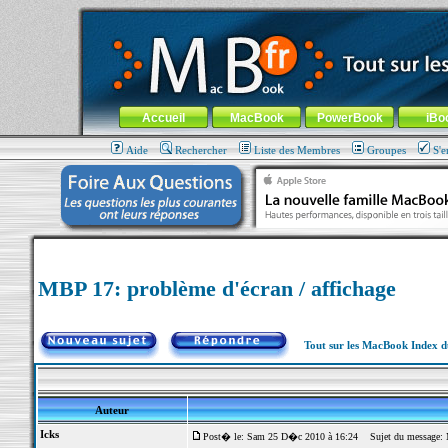
MacBook-fr.com : 100% Apple... 100% nomade !
Aller au contenu
-
Aller au menu général
-
Aller au menu de la
Menu général
Accueil
MacBook
PowerBook
iBo
Aide
Rechercher
Liste des Membres
Groupes
S'e
MBP 17: problème d'écran / affichage
Tout sur les MacBook Index 
Auteur
Icks
Post� le: Sam 25 D�c 2010 à 16:24
Sujet du message: M