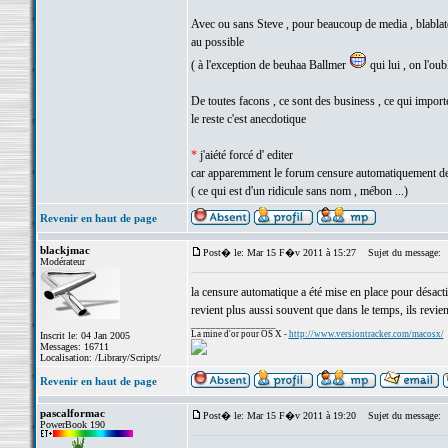
Avec ou sans Steve , pour beaucoup de media , blablat
au possible
( à l'exception de beuhaa Ballmer
qui lui , on l'oub
De toutes facons , ce sont des business , ce qui importe 
le reste c'est anecdotique
*
j'aiété forcé d' editer
car apparemment le forum censure automatiquement d
( ce qui est d'un ridicule sans nom , mébon ...)
Revenir en haut de page
blackjmac
Post� le: Mar 15 F�v 2011 à 15:27
Sujet du message:
Modérateur
la censure automatique a été mise en place pour désacti
revient plus aussi souvent que dans le temps, ils revi
_________________
La mine d'or pour OS X -
http://www.versiontracker.com/macosx/
Inscrit le: 04 Jan 2005
Messages: 16711
Localisation: /Library/Scripts/
Revenir en haut de page
pascalformac
Post� le: Mar 15 F�v 2011 à 19:20
Sujet du message:
PowerBook 190