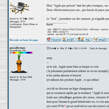
Mon "Apple pas présent" était des plus ironiques, car 
Donc effectivement pour eux , pas besoin de payer pour
Le "font" ; journaliste sur des rumeurs, je n'appelle pa
Inscrit le: 01 D�c 2002
Messages: 8713
_________________
Localisation: Entre Nîmes et
David
Montpellier
- moi : MBP 15" retina 2.3Ghz 512ssd 16Go + iPad mini + ipad air
- elle : MBA 1,6Ghz V1
- mômes : que des PC !?!, j'ai loupé un truc là
Revenir en haut de page
pascalformac
Post� le: Mar 15 F�v 2011 à 14:46
Sujet du message:
PowerBook 190
ouep
--
on le sait , Apple mene bien sa barque es com
( la jobsmania parfaitement utilisée en est un exemple)
et les media adorent et foncent
Inscrit le: 04 Sep 2004
(et utilisent des produits Apple , ce qui influe)
Messages: 3734
ceci dit on discerne un léger changement
que je resumerai rapido par la tendance " Apple le no
(suite aux cafouillages gestions des stores, censures d
dont pour l'instant le grand béneficiaire est, et c'est am
you want PrOn
*
get an android
est une des (rares) c