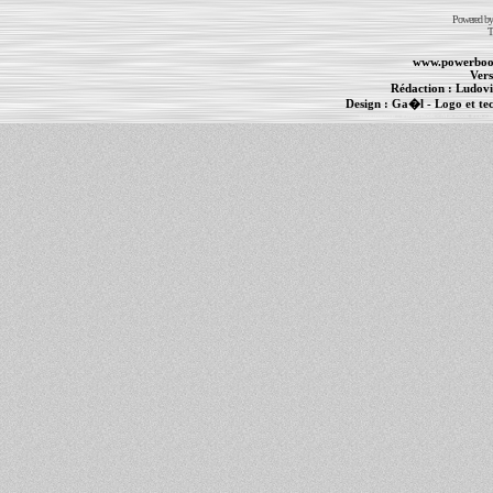
Powered b
T
www.powerboo
Vers
Rédaction :
Ludovi
Design :
Ga�l
- Logo et te
Informations :
PowerBook
-
MacBook Pro
-
i