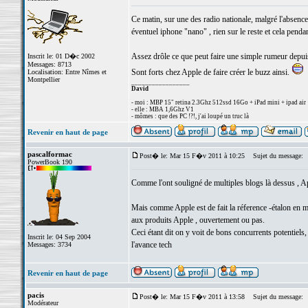
Ce matin, sur une des radio nationale, malgré l'absenc
éventuel iphone "nano" , rien sur le reste et cela penda
Assez drôle ce que peut faire une simple rumeur depui
Inscrit le: 01 D�c 2002
Messages: 8713
Sont forts chez Apple de faire créer le buzz ainsi.
Localisation: Entre Nîmes et
Montpellier
_________________
David
- moi : MBP 15" retina 2.3Ghz 512ssd 16Go + iPad mini + ipad air
- elle : MBA 1,6Ghz V1
- mômes : que des PC !?!, j'ai loupé un truc là
Revenir en haut de page
pascalformac
Post� le: Mar 15 F�v 2011 à 10:25
Sujet du message:
PowerBook 190
Comme l'ont souligné de multiples blogs là dessus , Ap
Mais comme Apple est de fait la réference -étalon en ma
aux produits Apple , ouvertement ou pas.
Ceci étant dit on y voit de bons concurrents potentiels,
Inscrit le: 04 Sep 2004
l'avance tech
Messages: 3734
Revenir en haut de page
pacis
Post� le: Mar 15 F�v 2011 à 13:58
Sujet du message:
Modérateur