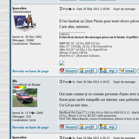
lpascalon
Post� le: Sam 26 Mar 2011 à 18:00
Sujet du message:
Administrateur
Il t'en faudrait un 2ème Pismo pour tester divers pièces
Carte alim, mémoire...
_________________
Ludovic
Inscrit le: 30 Nov 2002
Evitez de m'envoyer des messages perso sur le forum. Je préfère 
Messages: 31868
Localisation: Toulouse
MBP M1 16", 16 Go, SSD 512 Go
iMac 27" 2,9 GHz, 16 Go, 3 To FusionDrive
iMac G4 24" 1,6 Ghz, 1 Go, SuperDrive
iPhone 12 mini 128 Go
iPad Pro 11", iPad mini Cellular...
Revenir en haut de page
Blx
Post� le: Sam 26 Mar 2011 à 18:25
Sujet du message:
PowerBook de Basane
Oui mais comme je ne connais personne d'autre avec un P
fiston pour surfer tranquille sur internet, sans prétent
Un G4 ira très bien…
_________________
Inscrit le: 11 F�v 2004
MacBook Pro Core i7 2,2 GHz 16 Go 500 Go SSD OS X.12 - MacPro
64 Go, iPhone 5 16 Go, R2-D2 vidéo-projecteur
Messages: 319
FIAT 500, Matra Rancho, course d'orientation, déteste le foot, le di
Localisation: Lyon
Revenir en haut de page
lpascalon
Post� le: Sam 26 Mar 2011 à 20:13
Sujet du message: