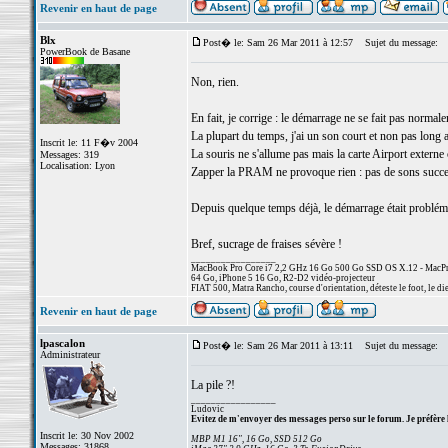
Revenir en haut de page
Blx
Post� le: Sam 26 Mar 2011 à 12:57
Sujet du message:
PowerBook de Basane
Non, rien.
En fait, je corrige : le démarrage ne se fait pas normal
La plupart du temps, j'ai un son court et non pas long
Inscrit le: 11 F�v 2004
La souris ne s'allume pas mais la carte Airport externe 
Messages: 319
Localisation: Lyon
Zapper la PRAM ne provoque rien : pas de sons succe
Depuis quelque temps déjà, le démarrage était probléma
Bref, sucrage de fraises sévère !
_________________
MacBook Pro Core i7 2,2 GHz 16 Go 500 Go SSD OS X.12 - MacPro
64 Go, iPhone 5 16 Go, R2-D2 vidéo-projecteur
FIAT 500, Matra Rancho, course d'orientation, déteste le foot, le di
Revenir en haut de page
lpascalon
Post� le: Sam 26 Mar 2011 à 13:11
Sujet du message:
Administrateur
La pile ?!
_________________
Ludovic
Evitez de m'envoyer des messages perso sur le forum. Je préfère 
Inscrit le: 30 Nov 2002
MBP M1 16", 16 Go, SSD 512 Go
Messages: 31868