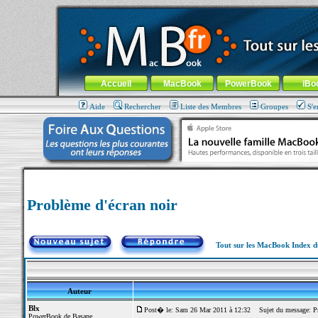
MacBook-fr.com : 100% Apple... 100% nomade !
Aller au contenu
-
Aller au menu général
-
Aller au menu de la
Menu général
Accueil
MacBook
PowerBook
iBo
Aide
Rechercher
Liste des Membres
Groupes
S'e
Problème d'écran noir
Tout sur les MacBook Index 
Auteur
Blx
Post� le: Sam 26 Mar 2011 à 12:32
Sujet du message: Pr
PowerBook de Basane