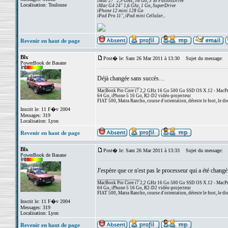
iMac 27" 2,9 GHz, 16 Go, 3 To FusionDrive
Localisation: Toulouse
iMac G4 24" 1,6 Ghz, 1 Go, SuperDrive
iPhone 12 mini 128 Go
iPad Pro 11", iPad mini Cellular...
Revenir en haut de page
Blx
Post� le: Sam 26 Mar 2011 à 13:30
Sujet du message:
PowerBook de Basane
Déjà changée sans succès…
_________________
MacBook Pro Core i7 2,2 GHz 16 Go 500 Go SSD OS X.12 - MacPro
64 Go, iPhone 5 16 Go, R2-D2 vidéo-projecteur
FIAT 500, Matra Rancho, course d'orientation, déteste le foot, le di
Inscrit le: 11 F�v 2004
Messages: 319
Localisation: Lyon
Revenir en haut de page
Blx
Post� le: Sam 26 Mar 2011 à 13:33
Sujet du message:
PowerBook de Basane
J'espère que ce n'est pas le processeur qui a été chang
_________________
MacBook Pro Core i7 2,2 GHz 16 Go 500 Go SSD OS X.12 - MacPro
64 Go, iPhone 5 16 Go, R2-D2 vidéo-projecteur
FIAT 500, Matra Rancho, course d'orientation, déteste le foot, le di
Inscrit le: 11 F�v 2004
Messages: 319
Localisation: Lyon
Revenir en haut de page