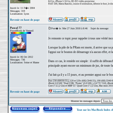
64 Go, iPhone 5 16 Go, R2-D2 vidéo-projecteur
FIAT 500, Matra Rancho, course d'orientation, déteste le foot, le di
Inscrit le: 11 F�v 2004
Messages: 319
Localisation: Lyon
Revenir en haut de page
Pascal 77
Post� le: Mer 27 Juin 2018 à 8:46
Sujet du message:
PowerBook de Vermeil
Je remonte ce topic pour rappeler à tous une vérité inc
Lorsque la pile de la PRam est morte, il arrive que sa p
l'appui sur le bouton de démarrage n'a aucun effet, et 
Inscrit le: 06 Oct 2012
Messages: 736
Dans ce cas, le remède est simple : il suffit de débran
Localisation: Seine et Marne
principale ayant encore un minimum de jus, de toute faço
J'ai fait ça il y a 15 jours, et au premier appui sur le
_________________
Duo 230 (68030/33,), 520 et 520c (68LC040/25), 190 (68LC040/66/
iBook G3/500 "Dual USB, "Pismo" (G3/500, ), G4"Ti"/550, iBook
Core i7 à 2,2 Ghz et MBP 15" Quad Core i7 2,5 Ghz, Mac mini 201
Revenir en haut de page
Montrer les messages depuis:
Tout sur les MacBook Index 