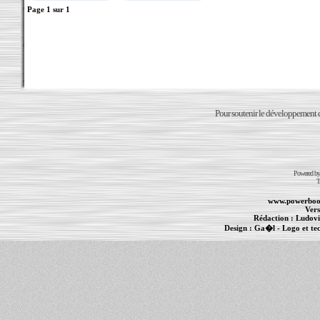
Page
1
sur
1
Pour soutenir le développement du
Powered b
T
www.powerboo
Vers
Rédaction :
Ludovi
Design :
Ga�l
- Logo et te
Informations :
PowerBook
-
MacBook Pro
-
i