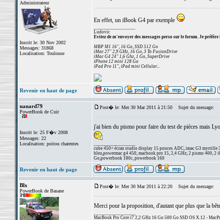
Administrateur
En effet, un iBook G4 par exemple
_________________
Ludovic
Evitez de m'envoyer des messages perso sur le forum. Je préfère 
Inscrit le: 30 Nov 2002
MBP M1 16", 16 Go, SSD 512 Go
Messages: 31868
iMac 27" 2,9 GHz, 16 Go, 3 To FusionDrive
Localisation: Toulouse
iMac G4 24" 1,6 Ghz, 1 Go, SuperDrive
iPhone 12 mini 128 Go
iPad Pro 11", iPad mini Cellular...
Revenir en haut de page
nanard79
Post� le: Mer 30 Mar 2011 à 21:50
Sujet du message:
PowerBook de Cuir
j'ai bien du pismo pour faire du test de pièces mais Lyo
Inscrit le: 25 F�v 2008
Messages: 22
Localisation: poitou charentes
_________________
cube 450+ écran studio display 15 pouces ADC, imac G3 myrtille 
bleu,powermac g4 450, macbook pro 15, 2,4 GHz, 2 pismo 400, 2 ib
Go,powerbook 180c, powerbook 160
Revenir en haut de page
Blx
Post� le: Mer 30 Mar 2011 à 22:20
Sujet du message:
PowerBook de Basane
Merci pour la proposition, d'autant que plus que la bêt
_________________
MacBook Pro Core i7 2,2 GHz 16 Go 500 Go SSD OS X.12 - MacPro