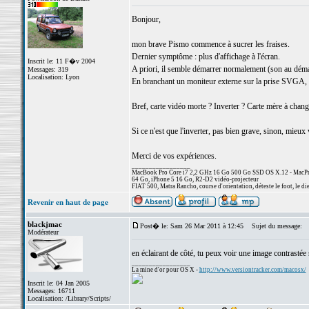
Bonjour,
mon brave Pismo commence à sucrer les fraises.
Dernier symptôme : plus d'affichage à l'écran.
Inscrit le: 11 F�v 2004
A priori, il semble démarrer normalement (son au démarr
Messages: 319
Localisation: Lyon
En branchant un moniteur externe sur la prise SVGA, ri
Bref, carte vidéo morte ? Inverter ? Carte mère à chang
Si ce n'est que l'inverter, pas bien grave, sinon, mieu
Merci de vos expériences.
_________________
MacBook Pro Core i7 2,2 GHz 16 Go 500 Go SSD OS X.12 - MacPro
64 Go, iPhone 5 16 Go, R2-D2 vidéo-projecteur
FIAT 500, Matra Rancho, course d'orientation, déteste le foot, le di
Revenir en haut de page
blackjmac
Post� le: Sam 26 Mar 2011 à 12:45
Sujet du message:
Modérateur
en éclairant de côté, tu peux voir une image contrastée s
_________________
La mine d'or pour OS X -
http://www.versiontracker.com/macosx/
Inscrit le: 04 Jan 2005
Messages: 16711
Localisation: /Library/Scripts/