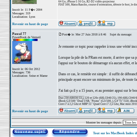
64 Go, iPhone 5 16 Go, R2-D2 vidéo-projecteur
FIAT 500, Matra Rancho, course d'orientation, déteste le foot, le di
Inscrit le: 11 F�v 2004
Messages: 319
Localisation: Lyon
Revenir en haut de page
Pascal 77
Post� le: Mer 27 Juin 2018 à 8:46
Sujet du message:
PowerBook de Vermeil
Je remonte ce topic pour rappeler à tous une vérité inc
Lorsque la pile de la PRam est morte, il arrive que sa p
l'appui sur le bouton de démarrage n'a aucun effet, et 
Inscrit le: 06 Oct 2012
Messages: 736
Dans ce cas, le remède est simple : il suffit de débran
Localisation: Seine et Marne
principale ayant encore un minimum de jus, de toute faço
J'ai fait ça il y a 15 jours, et au premier appui sur le
_________________
Duo 230 (68030/33,), 520 et 520c (68LC040/25), 190 (68LC040/66/
iBook G3/500 "Dual USB, "Pismo" (G3/500, ), G4"Ti"/550, iBook
Core i7 à 2,2 Ghz et MBP 15" Quad Core i7 2,5 Ghz, Mac mini 201
Revenir en haut de page
Montrer les messages depuis:
Tout sur les MacBook Index 