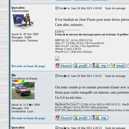
lpascalon
Post� le: Sam 26 Mar 2011 à 18:00
Sujet du message:
Administrateur
Il t'en faudrait un 2ème Pismo pour tester divers pièces
Carte alim, mémoire...
_________________
Ludovic
Inscrit le: 30 Nov 2002
Evitez de m'envoyer des messages perso sur le forum. Je préfère 
Messages: 31868
Localisation: Toulouse
MBP M1 16", 16 Go, SSD 512 Go
iMac 27" 2,9 GHz, 16 Go, 3 To FusionDrive
iMac G4 24" 1,6 Ghz, 1 Go, SuperDrive
iPhone 12 mini 128 Go
iPad Pro 11", iPad mini Cellular...
Revenir en haut de page
Blx
Post� le: Sam 26 Mar 2011 à 18:25
Sujet du message:
PowerBook de Basane
Oui mais comme je ne connais personne d'autre avec un P
fiston pour surfer tranquille sur internet, sans prétent
Un G4 ira très bien…
_________________
Inscrit le: 11 F�v 2004
MacBook Pro Core i7 2,2 GHz 16 Go 500 Go SSD OS X.12 - MacPro
64 Go, iPhone 5 16 Go, R2-D2 vidéo-projecteur
Messages: 319
FIAT 500, Matra Rancho, course d'orientation, déteste le foot, le di
Localisation: Lyon
Revenir en haut de page
lpascalon
Post� le: Sam 26 Mar 2011 à 20:13
Sujet du message: