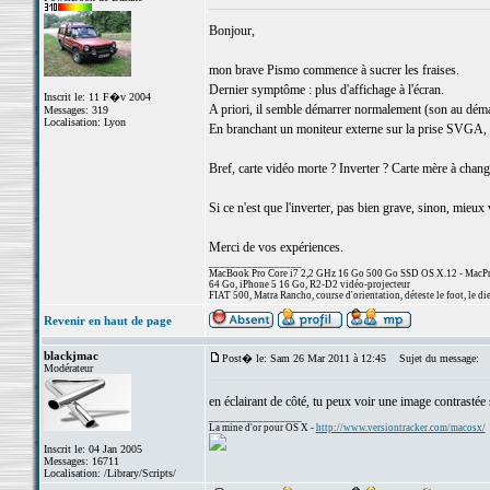
Bonjour,
mon brave Pismo commence à sucrer les fraises.
Dernier symptôme : plus d'affichage à l'écran.
Inscrit le: 11 F�v 2004
A priori, il semble démarrer normalement (son au démarr
Messages: 319
Localisation: Lyon
En branchant un moniteur externe sur la prise SVGA, ri
Bref, carte vidéo morte ? Inverter ? Carte mère à chang
Si ce n'est que l'inverter, pas bien grave, sinon, mieu
Merci de vos expériences.
_________________
MacBook Pro Core i7 2,2 GHz 16 Go 500 Go SSD OS X.12 - MacPro
64 Go, iPhone 5 16 Go, R2-D2 vidéo-projecteur
FIAT 500, Matra Rancho, course d'orientation, déteste le foot, le di
Revenir en haut de page
blackjmac
Post� le: Sam 26 Mar 2011 à 12:45
Sujet du message:
Modérateur
en éclairant de côté, tu peux voir une image contrastée s
_________________
La mine d'or pour OS X -
http://www.versiontracker.com/macosx/
Inscrit le: 04 Jan 2005
Messages: 16711
Localisation: /Library/Scripts/