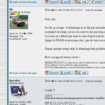
Revenir en haut de page
Blx
Post� le: Sam 26 Mar 2011 à 12:57
Sujet du message:
PowerBook de Basane
Non, rien.
En fait, je corrige : le démarrage ne se fait pas normal
La plupart du temps, j'ai un son court et non pas long
Inscrit le: 11 F�v 2004
La souris ne s'allume pas mais la carte Airport externe 
Messages: 319
Localisation: Lyon
Zapper la PRAM ne provoque rien : pas de sons succe
Depuis quelque temps déjà, le démarrage était probléma
Bref, sucrage de fraises sévère !
_________________
MacBook Pro Core i7 2,2 GHz 16 Go 500 Go SSD OS X.12 - MacPro
64 Go, iPhone 5 16 Go, R2-D2 vidéo-projecteur
FIAT 500, Matra Rancho, course d'orientation, déteste le foot, le di
Revenir en haut de page
lpascalon
Post� le: Sam 26 Mar 2011 à 13:11
Sujet du message:
Administrateur
La pile ?!
_________________
Ludovic
Evitez de m'envoyer des messages perso sur le forum. Je préfère 
Inscrit le: 30 Nov 2002
MBP M1 16", 16 Go, SSD 512 Go
Messages: 31868