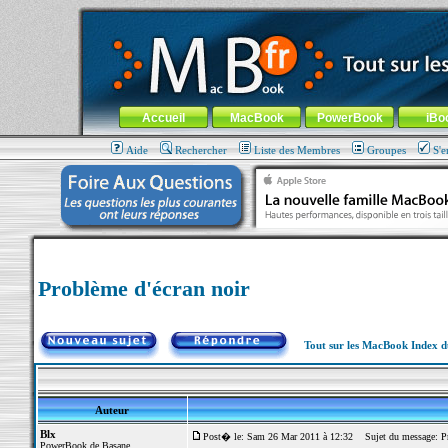
MacBook-fr.com : 100% Apple... 100% nomade !
Aller au contenu
-
Aller au menu général
-
Aller au menu de la
Menu général
Accueil
MacBook
PowerBook
iBo
Aide
Rechercher
Liste des Membres
Groupes
S'e
Problème d'écran noir
Tout sur les MacBook Index 
Auteur
Blx
Post� le: Sam 26 Mar 2011 à 12:32
Sujet du message: Pr
PowerBook de Basane