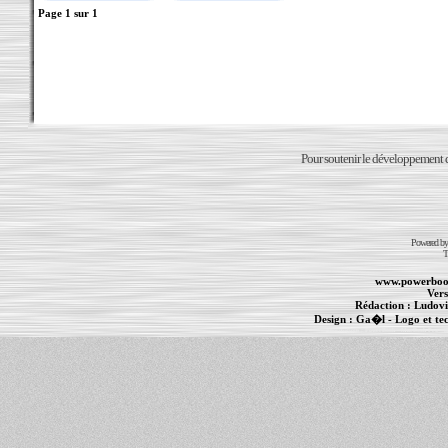
Page
1
sur
1
Pour soutenir le développement du
Powered b
T
www.powerboo
Vers
Rédaction :
Ludovi
Design :
Ga�l
- Logo et te
Informations :
PowerBook
-
MacBook Pro
-
i