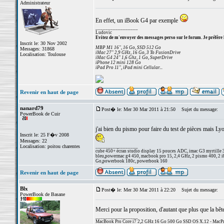
Administrateur
En effet, un iBook G4 par exemple
_________________
Ludovic
Evitez de m'envoyer des messages perso sur le forum. Je préfère 
Inscrit le: 30 Nov 2002
MBP M1 16", 16 Go, SSD 512 Go
Messages: 31868
iMac 27" 2,9 GHz, 16 Go, 3 To FusionDrive
Localisation: Toulouse
iMac G4 24" 1,6 Ghz, 1 Go, SuperDrive
iPhone 12 mini 128 Go
iPad Pro 11", iPad mini Cellular...
Revenir en haut de page
nanard79
Post� le: Mer 30 Mar 2011 à 21:50
Sujet du message:
PowerBook de Cuir
j'ai bien du pismo pour faire du test de pièces mais Lyo
Inscrit le: 25 F�v 2008
Messages: 22
Localisation: poitou charentes
_________________
cube 450+ écran studio display 15 pouces ADC, imac G3 myrtille 
bleu,powermac g4 450, macbook pro 15, 2,4 GHz, 2 pismo 400, 2 ib
Go,powerbook 180c, powerbook 160
Revenir en haut de page
Blx
Post� le: Mer 30 Mar 2011 à 22:20
Sujet du message:
PowerBook de Basane
Merci pour la proposition, d'autant que plus que la bêt
_________________
MacBook Pro Core i7 2,2 GHz 16 Go 500 Go SSD OS X.12 - MacPro