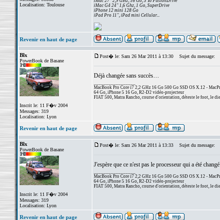
iMac 27" 2,9 GHz, 16 Go, 3 To FusionDrive
Localisation: Toulouse
iMac G4 24" 1,6 Ghz, 1 Go, SuperDrive
iPhone 12 mini 128 Go
iPad Pro 11", iPad mini Cellular...
Revenir en haut de page
Blx
Post� le: Sam 26 Mar 2011 à 13:30
Sujet du message:
PowerBook de Basane
Déjà changée sans succès…
_________________
MacBook Pro Core i7 2,2 GHz 16 Go 500 Go SSD OS X.12 - MacPro
64 Go, iPhone 5 16 Go, R2-D2 vidéo-projecteur
FIAT 500, Matra Rancho, course d'orientation, déteste le foot, le di
Inscrit le: 11 F�v 2004
Messages: 319
Localisation: Lyon
Revenir en haut de page
Blx
Post� le: Sam 26 Mar 2011 à 13:33
Sujet du message:
PowerBook de Basane
J'espère que ce n'est pas le processeur qui a été chang
_________________
MacBook Pro Core i7 2,2 GHz 16 Go 500 Go SSD OS X.12 - MacPro
64 Go, iPhone 5 16 Go, R2-D2 vidéo-projecteur
FIAT 500, Matra Rancho, course d'orientation, déteste le foot, le di
Inscrit le: 11 F�v 2004
Messages: 319
Localisation: Lyon
Revenir en haut de page