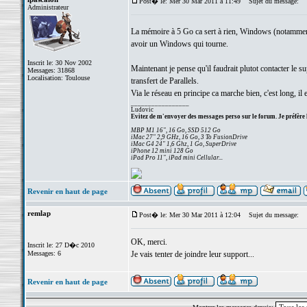
Post� le: Mer 30 Mar 2011 à 11:49
Sujet du message:
Administrateur
La mémoire à 5 Go ca sert à rien, Windows (notammen
avoir un Windows qui tourne.
Inscrit le: 30 Nov 2002
Maintenant je pense qu'il faudrait plutot contacter le su
Messages: 31868
Localisation: Toulouse
transfert de Parallels.
Via le réseau en principe ca marche bien, c'est long, il
_________________
Ludovic
Evitez de m'envoyer des messages perso sur le forum. Je préfère 
MBP M1 16", 16 Go, SSD 512 Go
iMac 27" 2,9 GHz, 16 Go, 3 To FusionDrive
iMac G4 24" 1,6 Ghz, 1 Go, SuperDrive
iPhone 12 mini 128 Go
iPad Pro 11", iPad mini Cellular...
Revenir en haut de page
remlap
Post� le: Mer 30 Mar 2011 à 12:04
Sujet du message:
OK, merci.
Inscrit le: 27 D�c 2010
Messages: 6
Je vais tenter de joindre leur support...
Revenir en haut de page