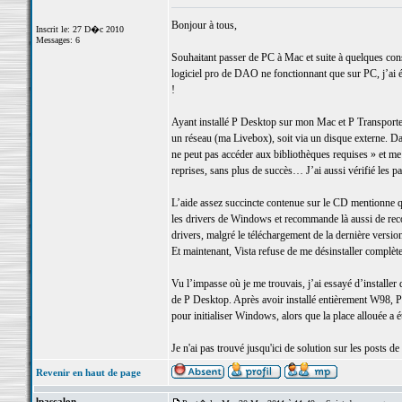
Bonjour à tous,
Inscrit le: 27 D�c 2010
Messages: 6
Souhaitant passer de PC à Mac et suite à quelques co
logiciel pro de DAO ne fonctionnant que sur PC, j’ai é
!
Ayant installé P Desktop sur mon Mac et P Transporter 
un réseau (ma Livebox), soit via un disque externe. Da
ne peut pas accéder aux bibliothèques requises » et me 
reprises, sans plus de succès… J’ai aussi vérifié les pa
L’aide assez succincte contenue sur le CD mentionne qu
les drivers de Windows et recommande là aussi de recom
drivers, malgré le téléchargement de la dernière version
Et maintenant, Vista refuse de me désinstaller complèt
Vu l’impasse où je me trouvais, j’ai essayé d’installe
de P Desktop. Après avoir installé entièrement W98, P
pour initialiser Windows, alors que la place allouée a 
Je n'ai pas trouvé jusqu'ici de solution sur les posts d
Revenir en haut de page
lpascalon