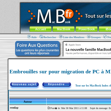
MacBook-fr.com : 100% Apple... 100% nomade !
Aller au contenu
-
Aller au menu général
-
Aller au menu de la
Menu général
Accueil
MacBook
PowerBook
iBo
Aide
Rechercher
Liste des Membres
Groupes
S'e
Embrouilles sur pour migration de PC à 
Tout sur les MacBook Index 
Auteur
remlap
Post� le: Mer 30 Mar 2011 à 11:08
Sujet du message: Em