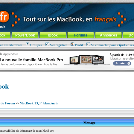
ade !
général
-
Aller au menu de la rubrique
ook
PowerBook
iBook
Forums
Annonces
Do
ste des Membres
Groupes
S'enregistrer
Profil
Se connecter pour v�rifier se
ook
x du Forum
->
MacBook 13,3" blanc/noir
Message
mpossibilité de démarrage de mon MacBook