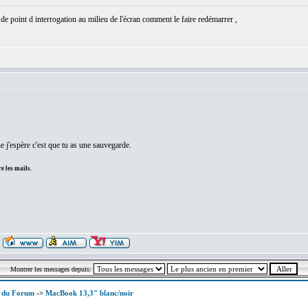
 point d interrogation au milieu de l'écran comment le faire redémarrer ,
 j'espère c'est que tu as une sauvegarde.
e les mails.
Montrer les messages depuis:
x du Forum
->
MacBook 13,3" blanc/noir