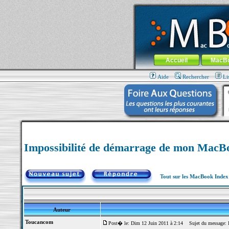
MacBook-fr.com : 100% Apple... 100% nom
Aller au contenu
-
Aller au menu 
Menu général
Accueil
MacB
Aide
Rechercher
Li
Impossibilité de démarrage de mon MacB
Tout sur les MacBook Inde
Auteur
Toucancom
Post� le: Dim 12 Juin 2011 à 2:14
Sujet du message: I