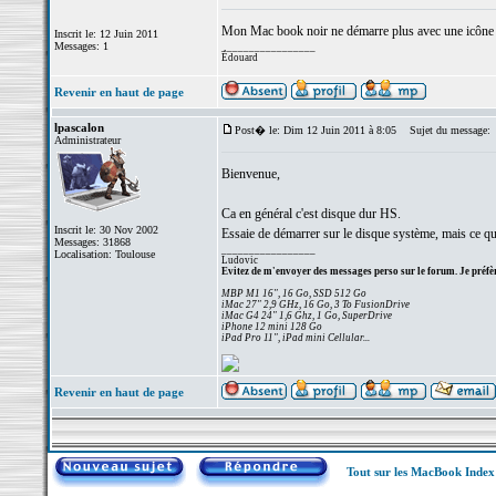
Mon Mac book noir ne démarre plus avec une icône de
Inscrit le: 12 Juin 2011
Messages: 1
_________________
Édouard
Revenir en haut de page
lpascalon
Post� le: Dim 12 Juin 2011 à 8:05
Sujet du message:
Administrateur
Bienvenue,
Ca en général c'est disque dur HS.
Inscrit le: 30 Nov 2002
Essaie de démarrer sur le disque système, mais ce que
Messages: 31868
_________________
Localisation: Toulouse
Ludovic
Evitez de m'envoyer des messages perso sur le forum. Je préfèr
MBP M1 16", 16 Go, SSD 512 Go
iMac 27" 2,9 GHz, 16 Go, 3 To FusionDrive
iMac G4 24" 1,6 Ghz, 1 Go, SuperDrive
iPhone 12 mini 128 Go
iPad Pro 11", iPad mini Cellular...
Revenir en haut de page
Tout sur les MacBook Inde