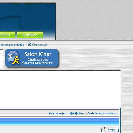
ssiers
À propos
s messages priv�s
Connexion
Voir le sujet pr�c�dent
::
Voir le sujet suivant