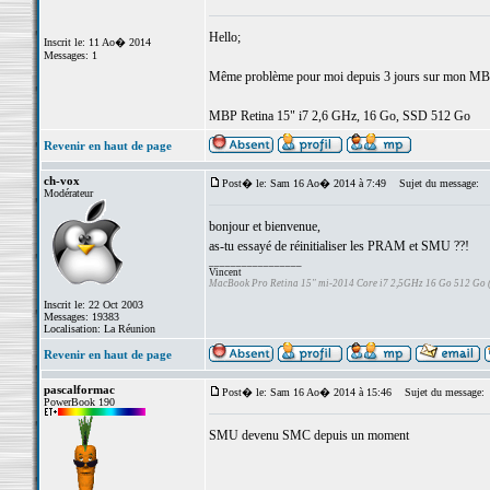
Hello;
Inscrit le: 11 Ao� 2014
Messages: 1
Même problème pour moi depuis 3 jours sur mon MBP...
MBP Retina 15" i7 2,6 GHz, 16 Go, SSD 512 Go
Revenir en haut de page
ch-vox
Post� le: Sam 16 Ao� 2014 à 7:49
Sujet du message:
Modérateur
bonjour et bienvenue,
as-tu essayé de réinitialiser les PRAM et SMU ??!
_________________
Vincent
MacBook Pro Retina 15" mi-2014 Core i7 2,5GHz 16 Go 512 Go
Inscrit le: 22 Oct 2003
Messages: 19383
Localisation: La Réunion
Revenir en haut de page
pascalformac
Post� le: Sam 16 Ao� 2014 à 15:46
Sujet du message:
PowerBook 190
SMU devenu SMC depuis un moment