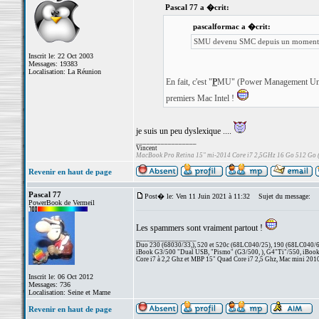
Pascal 77 a �crit:
pascalformac a �crit:
SMU devenu SMC depuis un moment
Inscrit le: 22 Oct 2003
Messages: 19383
Localisation: La Réunion
En fait, c'est "
P
MU" (Power Management Unit)
premiers Mac Intel !
je suis un peu dyslexique ....
_________________
Vincent
MacBook Pro Retina 15" mi-2014 Core i7 2,5GHz 16 Go 512 Go
Revenir en haut de page
Pascal 77
Post� le: Ven 11 Juin 2021 à 11:32
Sujet du message:
PowerBook de Vermeil
Les spammers sont vraiment partout !
_________________
Duo 230 (68030/33,), 520 et 520c (68LC040/25), 190 (68LC040/66/
iBook G3/500 "Dual USB, "Pismo" (G3/500, ), G4"Ti"/550, iBook
Core i7 à 2,2 Ghz et MBP 15" Quad Core i7 2,5 Ghz, Mac mini 201
Inscrit le: 06 Oct 2012
Messages: 736
Localisation: Seine et Marne
Revenir en haut de page