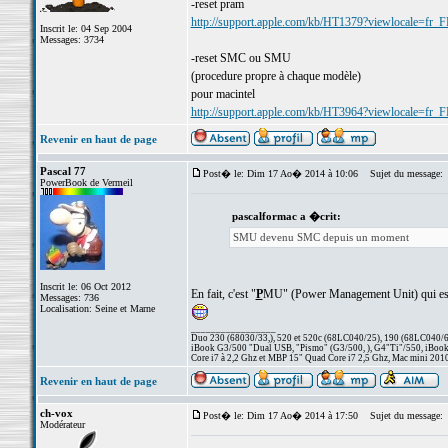
-reset pram
http://support.apple.com/kb/HT1379?viewlocale=fr_
Inscrit le: 04 Sep 2004
Messages: 3734
-reset SMC ou SMU
(procedure propre à chaque modèle)
pour macintel
http://support.apple.com/kb/HT3964?viewlocale=fr_
Revenir en haut de page
Pascal 77
Post� le: Dim 17 Ao� 2014 à 10:06
Sujet du message:
PowerBook de Vermeil
pascalformac a �crit:
SMU devenu SMC depuis un moment
Inscrit le: 06 Oct 2012
En fait, c'est "
P
MU" (Power Management Unit) qui est 
Messages: 736
Localisation: Seine et Marne
_________________
Duo 230 (68030/33,), 520 et 520c (68LC040/25), 190 (68LC040/66/
iBook G3/500 "Dual USB, "Pismo" (G3/500, ), G4"Ti"/550, iBook
Core i7 à 2,2 Ghz et MBP 15" Quad Core i7 2,5 Ghz, Mac mini 201
Revenir en haut de page
ch-vox
Post� le: Dim 17 Ao� 2014 à 17:50
Sujet du message:
Modérateur