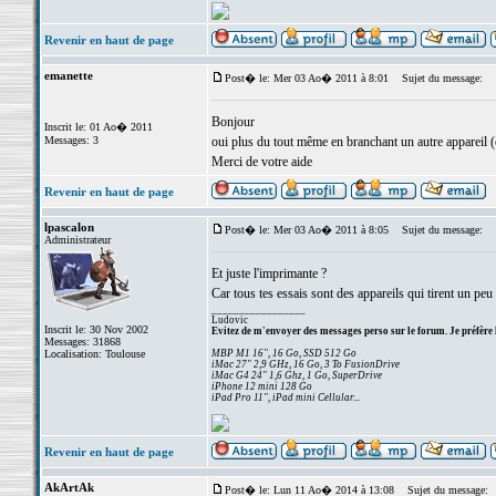
Revenir en haut de page
emanette
Post� le: Mer 03 Ao� 2011 à 8:01
Sujet du message:
Bonjour
Inscrit le: 01 Ao� 2011
Messages: 3
oui plus du tout même en branchant un autre appareil 
Merci de votre aide
Revenir en haut de page
lpascalon
Post� le: Mer 03 Ao� 2011 à 8:05
Sujet du message:
Administrateur
Et juste l'imprimante ?
Car tous tes essais sont des appareils qui tirent un peu 
_________________
Ludovic
Inscrit le: 30 Nov 2002
Evitez de m'envoyer des messages perso sur le forum. Je préfère 
Messages: 31868
Localisation: Toulouse
MBP M1 16", 16 Go, SSD 512 Go
iMac 27" 2,9 GHz, 16 Go, 3 To FusionDrive
iMac G4 24" 1,6 Ghz, 1 Go, SuperDrive
iPhone 12 mini 128 Go
iPad Pro 11", iPad mini Cellular...
Revenir en haut de page
AkArtAk
Post� le: Lun 11 Ao� 2014 à 13:08
Sujet du message: