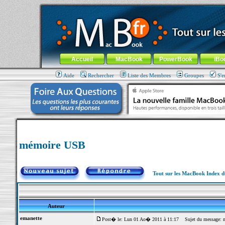
MacBook-fr.com : 100% Apple... 100% nomade !
Aller au contenu
-
Aller au menu général
-
Aller au menu de la
Menu général
Accueil
MacBook
PowerBook
iBo
Aide
Rechercher
Liste des Membres
Groupes
S'e
mémoire USB
Tout sur les MacBook Index 
Auteur
emanette
Post� le: Lun 01 Ao� 2011 à 11:17
Sujet du message: 