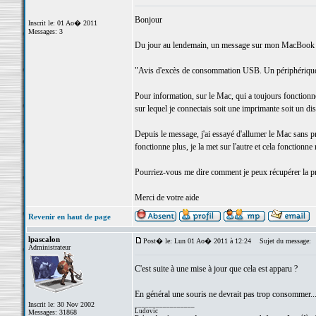
Bonjour
Inscrit le: 01 Ao� 2011
Messages: 3
Du jour au lendemain, un message sur mon MacBook P
"Avis d'excès de consommation USB. Un périphérique 
Pour information, sur le Mac, qui a toujours fonctionné
sur lequel je connectais soit une imprimante soit un di
Depuis le message, j'ai essayé d'allumer le Mac sans pri
fonctionne plus, je la met sur l'autre et cela fonction
Pourriez-vous me dire comment je peux récupérer la pr
Merci de votre aide
Revenir en haut de page
lpascalon
Post� le: Lun 01 Ao� 2011 à 12:24
Sujet du message:
Administrateur
C'est suite à une mise à jour que cela est apparu ?
En général une souris ne devrait pas trop consommer... 
Inscrit le: 30 Nov 2002
_________________
Ludovic
Messages: 31868