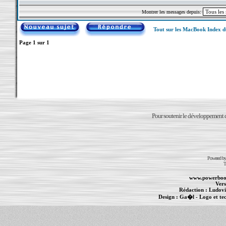
Montrer les messages depuis:
Tout sur les MacBook Index 
Page
1
sur
1
Pour soutenir le développement du
Powered b
T
www.powerboo
Vers
Rédaction :
Ludovi
Design :
Ga�l
- Logo et te
Informations :
PowerBook
-
MacBook Pro
-
i