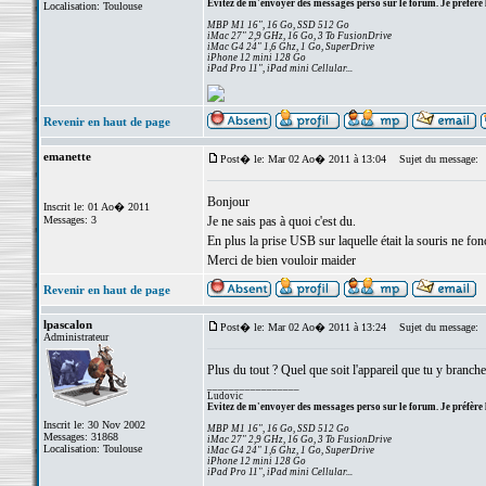
Evitez de m'envoyer des messages perso sur le forum. Je préfère 
Localisation: Toulouse
MBP M1 16", 16 Go, SSD 512 Go
iMac 27" 2,9 GHz, 16 Go, 3 To FusionDrive
iMac G4 24" 1,6 Ghz, 1 Go, SuperDrive
iPhone 12 mini 128 Go
iPad Pro 11", iPad mini Cellular...
Revenir en haut de page
emanette
Post� le: Mar 02 Ao� 2011 à 13:04
Sujet du message:
Bonjour
Inscrit le: 01 Ao� 2011
Messages: 3
Je ne sais pas à quoi c'est du.
En plus la prise USB sur laquelle était la souris ne fon
Merci de bien vouloir maider
Revenir en haut de page
lpascalon
Post� le: Mar 02 Ao� 2011 à 13:24
Sujet du message:
Administrateur
Plus du tout ? Quel que soit l'appareil que tu y branche
_________________
Ludovic
Evitez de m'envoyer des messages perso sur le forum. Je préfère 
Inscrit le: 30 Nov 2002
MBP M1 16", 16 Go, SSD 512 Go
Messages: 31868
iMac 27" 2,9 GHz, 16 Go, 3 To FusionDrive
Localisation: Toulouse
iMac G4 24" 1,6 Ghz, 1 Go, SuperDrive
iPhone 12 mini 128 Go
iPad Pro 11", iPad mini Cellular...