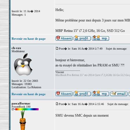
Hello;
Inscrit le: 11 Ao� 2014
Messages: 1
Même problème pour moi depuis 3 jours sur mon MBP...
MBP Retina 15" i7 2,6 GHz, 16 Go, SSD 512 Go
Revenir en haut de page
ch-vox
Post� le: Sam 16 Ao� 2014 à 7:49
Sujet du message:
Modérateur
bonjour et bienvenue,
as-tu essayé de réinitialiser les PRAM et SMU ??!
_________________
Vincent
MacBook Pro Retina 15" mi-2014 Core i7 2,5GHz 16 Go 512 Go
Inscrit le: 22 Oct 2003
Messages: 19383
Localisation: La Réunion
Revenir en haut de page
pascalformac
Post� le: Sam 16 Ao� 2014 à 15:46
Sujet du message:
PowerBook 190
SMU devenu SMC depuis un moment