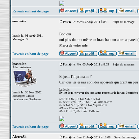
Revenir en haut de page
emanette
Post� le: Mer 03 Ao� 2011 à 8:01
Sujet du message:
Bonjour
Inscrit le: 01 Ao� 2011
Messages: 3
oui plus du tout même en branchant un autre appareil 
Merci de votre aide
Revenir en haut de page
lpascalon
Post� le: Mer 03 Ao� 2011 à 8:05
Sujet du message:
Administrateur
Et juste l'imprimante ?
Car tous tes essais sont des appareils qui tirent un peu 
_________________
Ludovic
Inscrit le: 30 Nov 2002
Evitez de m'envoyer des messages perso sur le forum. Je préfère 
Messages: 31868
Localisation: Toulouse
MBP M1 16", 16 Go, SSD 512 Go
iMac 27" 2,9 GHz, 16 Go, 3 To FusionDrive
iMac G4 24" 1,6 Ghz, 1 Go, SuperDrive
iPhone 12 mini 128 Go
iPad Pro 11", iPad mini Cellular...
Revenir en haut de page
AkArtAk
Post� le: Lun 11 Ao� 2014 à 13:08
Sujet du message: