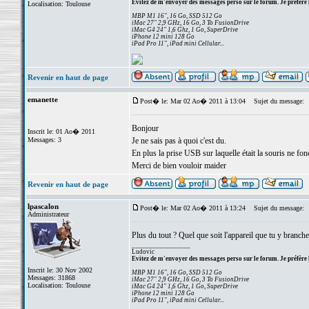
Evitez de m'envoyer des messages perso sur le forum. Je préfère 
Localisation: Toulouse
MBP M1 16", 16 Go, SSD 512 Go
iMac 27" 2,9 GHz, 16 Go, 3 To FusionDrive
iMac G4 24" 1,6 Ghz, 1 Go, SuperDrive
iPhone 12 mini 128 Go
iPad Pro 11", iPad mini Cellular...
Revenir en haut de page
emanette
Post� le: Mar 02 Ao� 2011 à 13:04
Sujet du message:
Bonjour
Inscrit le: 01 Ao� 2011
Messages: 3
Je ne sais pas à quoi c'est du.
En plus la prise USB sur laquelle était la souris ne fon
Merci de bien vouloir maider
Revenir en haut de page
lpascalon
Post� le: Mar 02 Ao� 2011 à 13:24
Sujet du message:
Administrateur
Plus du tout ? Quel que soit l'appareil que tu y branche
_________________
Ludovic
Evitez de m'envoyer des messages perso sur le forum. Je préfère 
Inscrit le: 30 Nov 2002
MBP M1 16", 16 Go, SSD 512 Go
Messages: 31868
iMac 27" 2,9 GHz, 16 Go, 3 To FusionDrive
Localisation: Toulouse
iMac G4 24" 1,6 Ghz, 1 Go, SuperDrive
iPhone 12 mini 128 Go
iPad Pro 11", iPad mini Cellular...