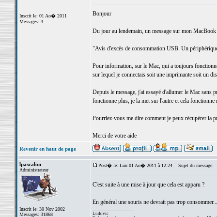
Bonjour
Inscrit le: 01 Ao� 2011
Messages: 3
Du jour au lendemain, un message sur mon MacBook P
"Avis d'excès de consommation USB. Un périphérique 
Pour information, sur le Mac, qui a toujours fonctionné
sur lequel je connectais soit une imprimante soit un di
Depuis le message, j'ai essayé d'allumer le Mac sans pri
fonctionne plus, je la met sur l'autre et cela fonction
Pourriez-vous me dire comment je peux récupérer la pr
Merci de votre aide
Revenir en haut de page
lpascalon
Post� le: Lun 01 Ao� 2011 à 12:24
Sujet du message:
Administrateur
C'est suite à une mise à jour que cela est apparu ?
En général une souris ne devrait pas trop consommer... 
Inscrit le: 30 Nov 2002
_________________
Ludovic
Messages: 31868