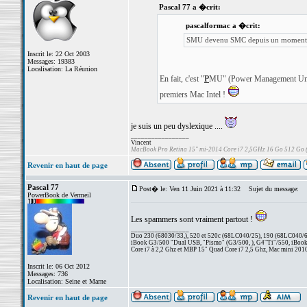
Pascal 77 a �crit:
pascalformac a �crit:
SMU devenu SMC depuis un moment
Inscrit le: 22 Oct 2003
Messages: 19383
Localisation: La Réunion
En fait, c'est "
P
MU" (Power Management Unit)
premiers Mac Intel !
je suis un peu dyslexique ....
_________________
Vincent
MacBook Pro Retina 15" mi-2014 Core i7 2,5GHz 16 Go 512 Go
Revenir en haut de page
Pascal 77
Post� le: Ven 11 Juin 2021 à 11:32
Sujet du message:
PowerBook de Vermeil
Les spammers sont vraiment partout !
_________________
Duo 230 (68030/33,), 520 et 520c (68LC040/25), 190 (68LC040/66/
iBook G3/500 "Dual USB, "Pismo" (G3/500, ), G4"Ti"/550, iBook
Core i7 à 2,2 Ghz et MBP 15" Quad Core i7 2,5 Ghz, Mac mini 201
Inscrit le: 06 Oct 2012
Messages: 736
Localisation: Seine et Marne
Revenir en haut de page