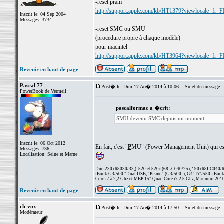
-reset pram
http://support.apple.com/kb/HT1379?viewlocale=fr_
Inscrit le: 04 Sep 2004
Messages: 3734
-reset SMC ou SMU
(procedure propre à chaque modèle)
pour macintel
http://support.apple.com/kb/HT3964?viewlocale=fr_
Revenir en haut de page
Pascal 77
Post� le: Dim 17 Ao� 2014 à 10:06
Sujet du message:
PowerBook de Vermeil
pascalformac a �crit:
SMU devenu SMC depuis un moment
Inscrit le: 06 Oct 2012
En fait, c'est "
P
MU" (Power Management Unit) qui est 
Messages: 736
Localisation: Seine et Marne
_________________
Duo 230 (68030/33,), 520 et 520c (68LC040/25), 190 (68LC040/66/
iBook G3/500 "Dual USB, "Pismo" (G3/500, ), G4"Ti"/550, iBook
Core i7 à 2,2 Ghz et MBP 15" Quad Core i7 2,5 Ghz, Mac mini 201
Revenir en haut de page
ch-vox
Post� le: Dim 17 Ao� 2014 à 17:50
Sujet du message:
Modérateur