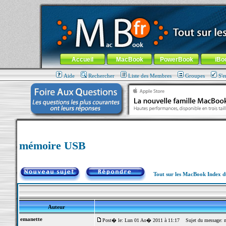
MacBook-fr.com : 100% Apple... 100% nomade !
Aller au contenu
-
Aller au menu général
-
Aller au menu de la
Menu général
Accueil
MacBook
PowerBook
iBo
Aide
Rechercher
Liste des Membres
Groupes
S'e
mémoire USB
Tout sur les MacBook Index 
Auteur
emanette
Post� le: Lun 01 Ao� 2011 à 11:17
Sujet du message: 