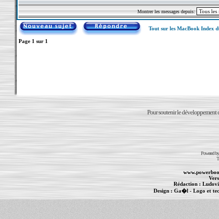
Montrer les messages depuis:
Tout sur les MacBook Index 
Page
1
sur
1
Pour soutenir le développement du
Powered b
T
www.powerboo
Vers
Rédaction :
Ludovi
Design :
Ga�l
- Logo et te
Informations :
PowerBook
-
MacBook Pro
-
i