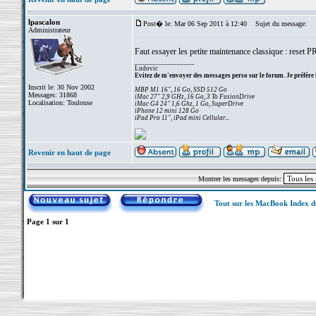
lpascalon
Post� le: Mar 06 Sep 2011 à 12:40
Sujet du message:
Administrateur
Faut essayer les petite maintenance classique : reset 
_________________
Ludovic
Evitez de m'envoyer des messages perso sur le forum. Je préfère 
Inscrit le: 30 Nov 2002
MBP M1 16", 16 Go, SSD 512 Go
Messages: 31868
iMac 27" 2,9 GHz, 16 Go, 3 To FusionDrive
Localisation: Toulouse
iMac G4 24" 1,6 Ghz, 1 Go, SuperDrive
iPhone 12 mini 128 Go
iPad Pro 11", iPad mini Cellular...
Revenir en haut de page
Montrer les messages depuis:
Tout sur les MacBook Index 
Page
1
sur
1