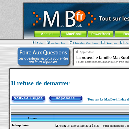
MacBook-fr.com : 100% Apple... 100% nomade !
Aller au contenu
-
Aller au menu général
-
Aller au menu de la
Menu général
Accueil
MacBook
PowerBook
iBo
Aide
Rechercher
Liste des Membres
Groupes
S'e
Il refuse de demarrer
Tout sur les MacBook Index 
Auteur
Tetrapolaire
Post� le: Mar 06 Sep 2011 à 8:33
Sujet du message: Il re