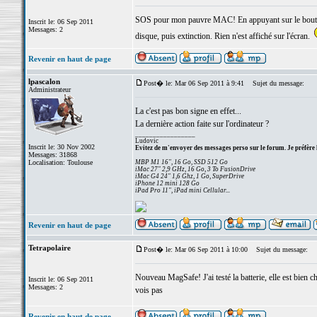
SOS pour mon pauvre MAC! En appuyant sur le bouton 
Inscrit le: 06 Sep 2011
Messages: 2
disque, puis extinction. Rien n'est affiché sur l'écran.
Revenir en haut de page
lpascalon
Post� le: Mar 06 Sep 2011 à 9:41
Sujet du message:
Administrateur
La c'est pas bon signe en effet...
La dernière action faite sur l'ordinateur ?
_________________
Ludovic
Inscrit le: 30 Nov 2002
Evitez de m'envoyer des messages perso sur le forum. Je préfère 
Messages: 31868
Localisation: Toulouse
MBP M1 16", 16 Go, SSD 512 Go
iMac 27" 2,9 GHz, 16 Go, 3 To FusionDrive
iMac G4 24" 1,6 Ghz, 1 Go, SuperDrive
iPhone 12 mini 128 Go
iPad Pro 11", iPad mini Cellular...
Revenir en haut de page
Tetrapolaire
Post� le: Mar 06 Sep 2011 à 10:00
Sujet du message:
Nouveau MagSafe! J'ai testé la batterie, elle est bien ch
Inscrit le: 06 Sep 2011
Messages: 2
vois pas
Revenir en haut de page