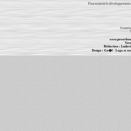
Pour soutenir le développement du
Powered b
T
www.powerboo
Vers
Rédaction :
Ludovi
Design :
Ga�l
- Logo et te
Informations :
PowerBook
-
MacBook Pro
-
i