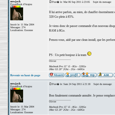
newjack
Post� le: Mar 06 Sep 2011 à 23:05
Sujet du message:
PowerBook d'Acajou
Il lui arrive parfois, au mien, de chauffer énormément
320 Go plein à 85%.
Inscrit le: 11 Mar 2004
Je viens donc de passer commande d'un nouveau disque 
Messages: 274
Localisation: Essonne
RAM à 8Go.
Pensez-vous, aidé par une clean install, que les perfo
PS : Un petit bonjour à la team
_________________
Olivier
Macbook Pro 15" i5 - 8Go - 320Go
iMac G5 20" 2Ghz - 2Go - 640Go
Revenir en haut de page
newjack
Post� le: Sam 24 Sep 2011 à 21:18
Sujet du message:
PowerBook d'Acajou
Bon finalement commande annulée. Je pense rempla
_________________
Olivier
Inscrit le: 11 Mar 2004
Macbook Pro 15" i5 - 8Go - 320Go
Messages: 274
iMac G5 20" 2Ghz - 2Go - 640Go
Localisation: Essonne