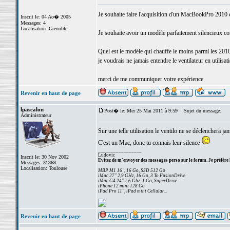
Je souhaite faire l'acquisition d'un MacBookPro 2010 c
Inscrit le: 04 Ao� 2005
Messages: 4
Localisation: Grenoble
Je souhaite avoir un modèle parfaitement silencieux 
Quel est le modèle qui chauffe le moins parmi les 2010
je voudrais ne jamais entendre le ventilateur en utilisat
merci de me communiquer votre expérience
Revenir en haut de page
lpascalon
Post� le: Mer 25 Mai 2011 à 9:59
Sujet du message:
Administrateur
Sur une telle utilisation le ventilo ne se déclenchera jam
C'est un Mac, donc tu connais leur silence
_________________
Ludovic
Inscrit le: 30 Nov 2002
Evitez de m'envoyer des messages perso sur le forum. Je préfère 
Messages: 31868
Localisation: Toulouse
MBP M1 16", 16 Go, SSD 512 Go
iMac 27" 2,9 GHz, 16 Go, 3 To FusionDrive
iMac G4 24" 1,6 Ghz, 1 Go, SuperDrive
iPhone 12 mini 128 Go
iPad Pro 11", iPad mini Cellular...
Revenir en haut de page