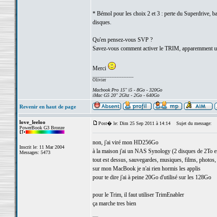
* Bémol pour les choix 2 et 3 : perte du Superdrive, b
disques.
Qu'en pensez-vous SVP ?
Savez-vous comment activer le TRIM, apparemment ut
Merci
_________________
Olivier
Macbook Pro 15" i5 - 8Go - 320Go
iMac G5 20" 2Ghz - 2Go - 640Go
Revenir en haut de page
love_leeloo
Post� le: Dim 25 Sep 2011 à 14:14
Sujet du message:
PowerBook G3 Bronze
non, j'ai viré mon HD256Go
Inscrit le: 11 Mar 2004
à la maison j'ai un NAS Synology (2 disques de 2To en
Messages: 5473
tout est dessus, sauvegardes, musiques, films, photos, e
sur mon MacBook je n'ai rien hormis les applis
pour te dire j'ai à peine 20Go d'utilisé sur les 128Go
pour le Trim, il faut utiliser TrimEnabler
ça marche tres bien