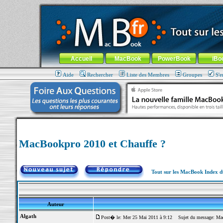
MacBook-fr.com : 100% Apple... 100% nomade !
Aller au contenu
-
Aller au menu général
-
Aller au menu de la
Menu général
Accueil
MacBook
PowerBook
iBo
Aide
Rechercher
Liste des Membres
Groupes
S'e
MacBookpro 2010 et Chauffe ?
Tout sur les MacBook Index 
Auteur
Algath
Post� le: Mer 25 Mai 2011 à 9:12
Sujet du message: Mac