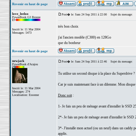
Revenir en haut de page
love_leeloo
Post� le: Sam 24 Sep 2011 à 22:00
Sujet du message:
PowerBook G3 Bronze
très bon choix
Inscrit le: 11 Mar 2004
Messages: 5473
j'ai l'ancien modèle (C300) en 128Go
que du bonheur
Revenir en haut de page
newjack
Post� le: Sam 24 Sep 2011 à 22:46
Sujet du message:
PowerBook d'Acajou
Tu utilise un second disque à la place du Superdrive ?
Car je suis maintenant face à un dilemme. Mon disque a
Inscrit le: 11 Mar 2004
Messages: 274
Localisation: Essonne
Donc soit
:
1- Je fais un peu de ménage avant d'installer le SSD 25
2*- Je fais un peu de ménage avant d'installer le SSD
3*- J'installe mon actuel (ou un neuf) dans un caddy p
applis.