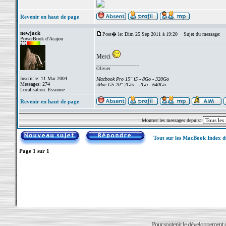
Revenir en haut de page
newjack
Post� le: Dim 25 Sep 2011 à 19:20
Sujet du message:
PowerBook d'Acajou
Merci
_________________
Olivier
Inscrit le: 11 Mar 2004
Macbook Pro 15" i5 - 8Go - 320Go
Messages: 274
iMac G5 20" 2Ghz - 2Go - 640Go
Localisation: Essonne
Revenir en haut de page
Montrer les messages depuis:
Tout sur les MacBook Index 
Page
1
sur
1
Pour soutenir le développement du