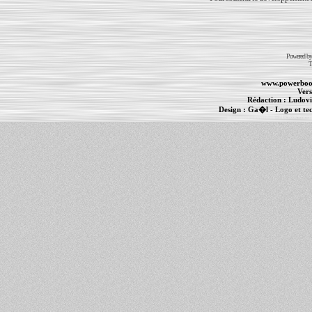
Powered b
T
www.powerboo
Vers
Rédaction :
Ludovi
Design :
Ga�l
- Logo et te
Informations :
PowerBook
-
MacBook Pro
-
i