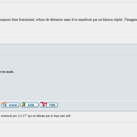
ours bien fonctionné, refuse de démarrer mais il se manifeste par un klaxon répété. J'imagine 
e les mails.
acbook pro 2,5-17" qui ne démare pas et bipe sans arrê