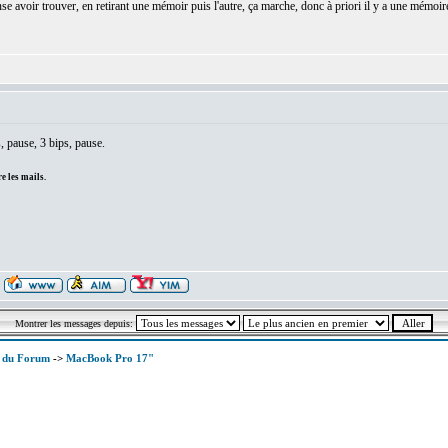
pense avoir trouver, en retirant une mémoir puis l'autre, ça marche, donc à priori il y a une mémoi
 pause, 3 bips, pause.
e les mails.
Montrer les messages depuis:
x du Forum
->
MacBook Pro 17"