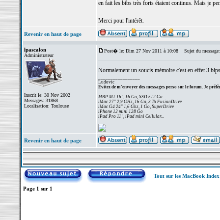
en fait les bibs très forts étaient continus. Mais je 
Merci pour l'intérêt.
Revenir en haut de page
lpascalon
Post� le: Dim 27 Nov 2011 à 10:08
Sujet du message:
Administrateur
Normalement un soucis mémoire c'est en effet 3 bips,
_________________
Ludovic
Evitez de m'envoyer des messages perso sur le forum. Je préfèr
Inscrit le: 30 Nov 2002
MBP M1 16", 16 Go, SSD 512 Go
Messages: 31868
iMac 27" 2,9 GHz, 16 Go, 3 To FusionDrive
Localisation: Toulouse
iMac G4 24" 1,6 Ghz, 1 Go, SuperDrive
iPhone 12 mini 128 Go
iPad Pro 11", iPad mini Cellular...
Revenir en haut de page
Tout sur les MacBook Inde
Page
1
sur
1