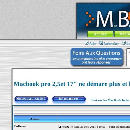
MacBook-fr.com : 100% Apple... 100% nom
Aller au contenu
-
Aller au menu 
Menu général
Accueil
MacB
Aide
Rechercher
Li
Macbook pro 2,5et 17" ne démare plus et 
Tout sur les MacBook Inde
Auteur
Poltrem
Post� le: Sam 26 Nov 2011 à 19:53
Sujet du message: 