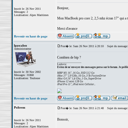
Bonjour,
Inscrit le: 26 Nov 2011
Messages: 2
Localisation: Alpes Maritimes
Mon MacBook pro core 2, 2,5 mhz écran 17" qui a touj
Merci d'avance
Revenir en haut de page
lpascalon
Post� le: Sam 26 Nov 2011 à 20:10
Sujet du message:
Administrateur
Combien de bip ?
_________________
Ludovic
Evitez de m'envoyer des messages perso sur le forum. Je préfèr
Inscrit le: 30 Nov 2002
MBP M1 16", 16 Go, SSD 512 Go
Messages: 31868
iMac 27" 2,9 GHz, 16 Go, 3 To FusionDrive
Localisation: Toulouse
iMac G4 24" 1,6 Ghz, 1 Go, SuperDrive
iPhone 12 mini 128 Go
iPad Pro 11", iPad mini Cellular...
Revenir en haut de page
Poltrem
Post� le: Sam 26 Nov 2011 à 21:48
Sujet du message: m
Bonsoir,
Inscrit le: 26 Nov 2011
Messages: 2
Localisation: Alpes Maritimes