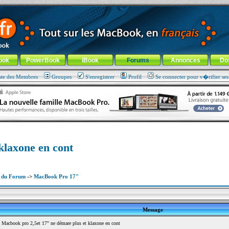
ade !
général
-
Aller au menu de la rubrique
ook
PowerBook
iBook
Forums
Annonces
Do
ste des Membres
Groupes
S'enregistrer
Profil
Se connecter pour v�rifier se
klaxone en cont
x du Forum
->
MacBook Pro 17"
Message
Macbook pro 2,5et 17" ne démare plus et klaxone en cont