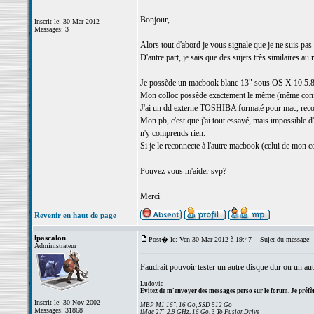
Bonjour,
Inscrit le: 30 Mar 2012
Messages: 3
Alors tout d'abord je vous signale que je ne suis pa
D'autre part, je sais que des sujets très similaires a
Je possède un macbook blanc 13" sous OS X 10.5.8
Mon colloc possède exactement le même (même confi
J'ai un dd externe TOSHIBA formaté pour mac, reconn
Mon pb, c'est que j'ai tout essayé, mais impossible d’u
n'y comprends rien.
Si je le reconnecte à l'autre macbook (celui de mon co
Pouvez vous m'aider svp?
Merci
Revenir en haut de page
lpascalon
Post� le: Ven 30 Mar 2012 à 19:47
Sujet du message:
Administrateur
Faudrait pouvoir tester un autre disque dur ou un aut
_________________
Ludovic
Evitez de m'envoyer des messages perso sur le forum. Je préfèr
Inscrit le: 30 Nov 2002
MBP M1 16", 16 Go, SSD 512 Go
Messages: 31868
iMac 27" 2,9 GHz, 16 Go, 3 To FusionDrive