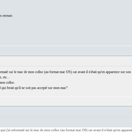
s erreurs
formaté sur le mac de mon colloc (au format mac OS) car avant il n'était qu'en apparence sur son
, etc...
 mon colloc.
 qui ferait qu'il ne soit pas accepté sur mon mac?
 que j'ai reformaté sur le mac de mon colloc (au format mac OS) car avant il n'était qu'en appare