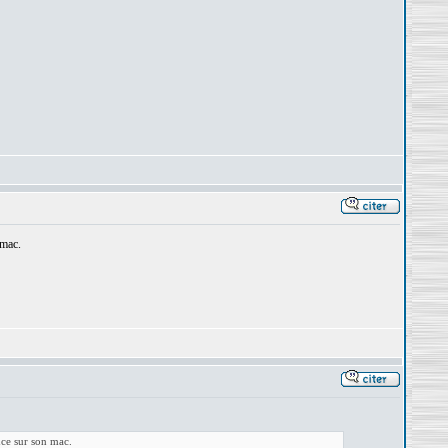
 mac.
nce sur son mac.