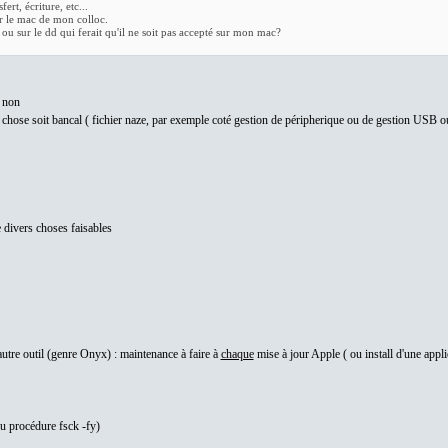
rt, écriture, etc...
ur le mac de mon colloc.
 ou sur le dd qui ferait qu'il ne soit pas accepté sur mon mac?
e non
 chose soit bancal ( fichier naze, par exemple coté gestion de péripherique ou de gestion USB ou
 divers choses faisables
 autre outil (genre Onyx) : maintenance à faire à
chaque
mise à jour Apple ( ou install d'une applic
 ou procédure fsck -fy)