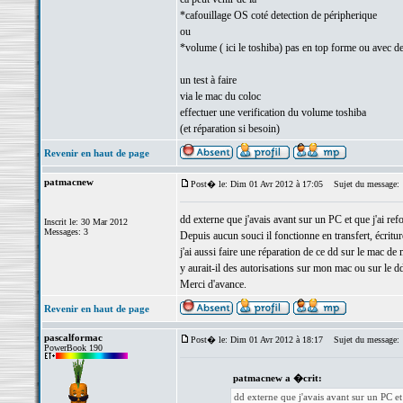
*cafouillage OS coté detection de péripherique
ou
*volume ( ici le toshiba) pas en top forme ou avec de
un test à faire
via le mac du coloc
effectuer une verification du volume toshiba
(et réparation si besoin)
Revenir en haut de page
patmacnew
Post� le: Dim 01 Avr 2012 à 17:05
Sujet du message:
dd externe que j'avais avant sur un PC et que j'ai re
Inscrit le: 30 Mar 2012
Messages: 3
Depuis aucun souci il fonctionne en transfert, écriture
j'ai aussi faire une réparation de ce dd sur le mac de
y aurait-il des autorisations sur mon mac ou sur le dd
Merci d'avance.
Revenir en haut de page
pascalformac
Post� le: Dim 01 Avr 2012 à 18:17
Sujet du message:
PowerBook 190
patmacnew a �crit:
dd externe que j'avais avant sur un PC et