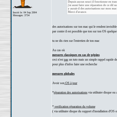
Depuis aucun souci il fonctionne en transfe
j'ai aussi faire une réparation de ce dd s
y aurait-il des autorisations sur mon mac
Merci d'avance.
Inscrit le: 04 Sep 2004
Messages: 3734
des autorisations sur ton mac qui le rendent invisibl
par contre il est possible que ton sur ton OS quelque
tu ne dis rien sur l'entretien de ton mac
Au cas où
mesures classiques en cas de pépins
ceci n'est
pas
un tuto mais un simple rappel rapide de
pour plus d'infos faire une recherche
mesures globales
Avoir son
OS à jour
*
réparation des autorisations
via utilitaire disque ou
*
verification réparation du volume
( via utilitaire disque du support d'installation d'OS