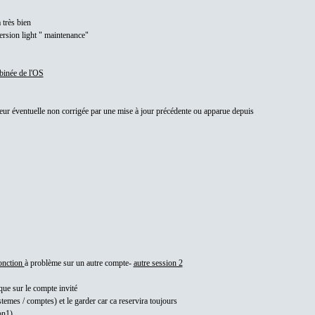
 très bien
version light " maintenance"
mbinée de l'OS
reur éventuelle non corrigée par une mise à jour précédente ou apparue depuis
fonction
à problème sur un autre compte-
autre session 2
que sur le compte invité
temes / comptes) et le garder car ca reservira toujours
on1)