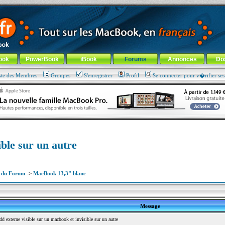
ade !
général
-
Aller au menu de la rubrique
ook
PowerBook
iBook
Forums
Annonces
Do
ste des Membres
Groupes
S'enregistrer
Profil
Se connecter pour v�rifier se
ible sur un autre
x du Forum
->
MacBook 13,3" blanc
Message
 externe visible sur un macbook et invisible sur un autre