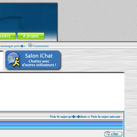
ssiers
À propos
s messages priv�s
Connexion
Voir le sujet pr�c�dent
::
Voir le sujet suivant