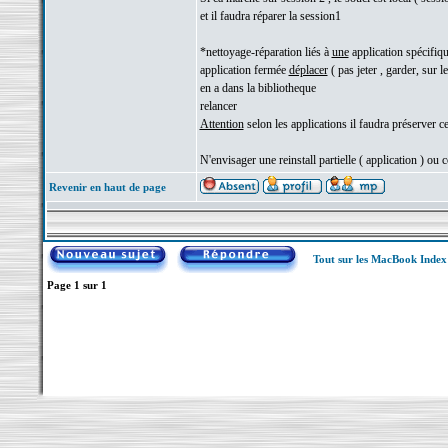
et il faudra réparer la session1
*nettoyage-réparation liés à
une
application spécifiqu
application fermée
déplacer
( pas jeter , garder, sur l
en a dans la bibliotheque
relancer
Attention
selon les applications il faudra préserver c
N'envisager une reinstall partielle ( application ) ou
Revenir en haut de page
Tout sur les MacBook Inde
Page
1
sur
1