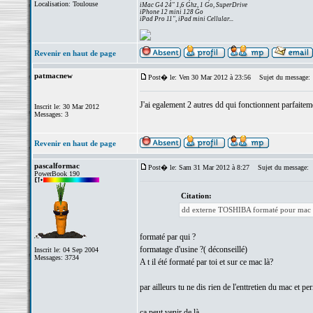
Localisation: Toulouse
iMac G4 24" 1,6 Ghz, 1 Go, SuperDrive
iPhone 12 mini 128 Go
iPad Pro 11", iPad mini Cellular...
Revenir en haut de page
patmacnew
Post� le: Ven 30 Mar 2012 à 23:56
Sujet du message:
J'ai egalement 2 autres dd qui fonctionnent parfaite
Inscrit le: 30 Mar 2012
Messages: 3
Revenir en haut de page
pascalformac
Post� le: Sam 31 Mar 2012 à 8:27
Sujet du message:
PowerBook 190
Citation:
dd externe TOSHIBA formaté pour mac
formaté par qui ?
formatage d'usine ?( déconseillé)
Inscrit le: 04 Sep 2004
Messages: 3734
A t il été formaté par toi et sur ce mac là?
par ailleurs tu ne dis rien de l'enttretien du mac et pe
ca peut venir de là