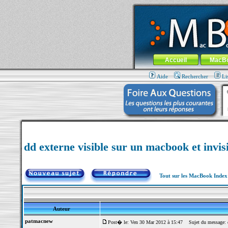
MacBook-fr.com : 100% Apple... 100% nom
Aller au contenu
-
Aller au menu 
Menu général
Accueil
MacB
Aide
Rechercher
Li
dd externe visible sur un macbook et invis
Tout sur les MacBook Inde
Auteur
patmacnew
Post� le: Ven 30 Mar 2012 à 15:47
Sujet du message: dd