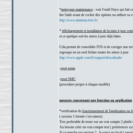
*
nettoyage-maintenance
: voir l'outil Onyx qui fait ca
lire l'aide avant de cocher des options ou utiliser sa 
http://www.titanium.free.fr/
*
téléchargement et installation de la mise à jour co
et ce quelque soit les mises à jour déjà faites
Cela permet de consolider l'OS et de corriger une er
regroupe en un seul fichier toutes les mises à jour
http://www.apple.com/fr/support/downloads/
-
reset pram
-
reset SMC
(procedure propre à chaque modèle)
mesures concernant une fonction ou application
*verification du
fonctionnement de l'application ou 
( session 1 fermée c'est mieux)
Tres preferable de tester sur un vrai compte 2 plutôt 
Au besoin créer un vrai compte test ( preferences sys
Si ca marche sur session 2 , le souci est local ( sessi