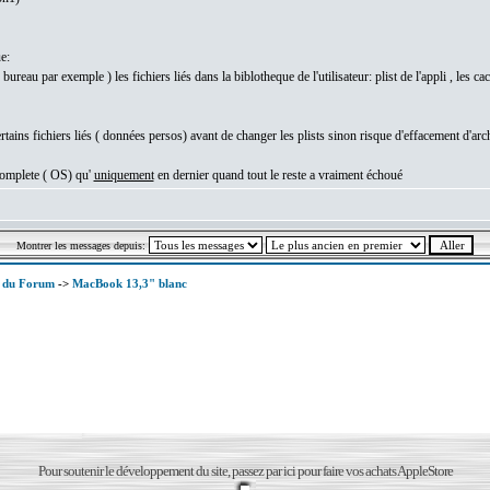
e:
e bureau par exemple ) les fichiers liés dans la biblotheque de l'utilisateur: plist de l'appli , les 
ertains fichiers liés ( données persos) avant de changer les plists sinon risque d'effacement d'a
 complete ( OS) qu'
uniquement
en dernier quand tout le reste a vraiment échoué
Montrer les messages depuis:
x du Forum
->
MacBook 13,3" blanc
Pour soutenir le développement du site, passez par ici pour faire vos achats AppleStore