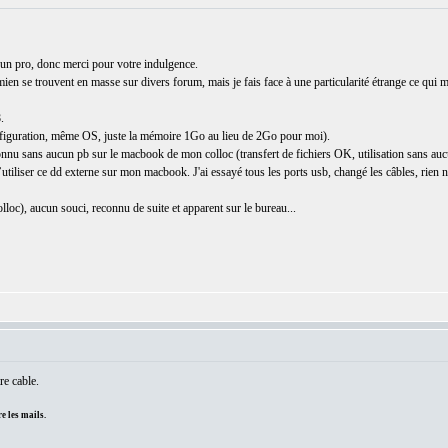
s un pro, donc merci pour votre indulgence.
u mien se trouvent en masse sur divers forum, mais je fais face à une particularité étrange ce qui
.
guration, même OS, juste la mémoire 1Go au lieu de 2Go pour moi).
u sans aucun pb sur le macbook de mon colloc (transfert de fichiers OK, utilisation sans auc
tiliser ce dd externe sur mon macbook. J'ai essayé tous les ports usb, changé les câbles, rien n'y f
lloc), aucun souci, reconnu de suite et apparent sur le bureau...
re cable.
e les mails.