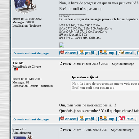
Non, la barre de progression que tu vois peut etre lié
Bref, ton ordi n'est pas au top.
_________________
Ludovic
Inscrit le: 30 Nov 2002
Evitez de m'envoyer des messages perso sur le forum. Je préfère 
Messages: 31868
Localisation: Toulouse
MBP M1 16", 16 Go, SSD 512 Go
iMac 27" 2,9 GHz, 16 Go, 3 To FusionDrive
iMac G4 24" 1,6 Ghz, 1 Go, SuperDrive
iPhone 12 mini 128 Go
iPad Pro 11", iPad mini Cellular...
Revenir en haut de page
YATAB
Post� le: Jeu 14 Juin 2012 à 23:38
Sujet du message:
PowerBook de Chypre
lpascalon a �crit:
Inscrit le: 08 Mar 2008
Messages: 68
Non, la barre de progression que tu vois peut 
Localisation: Douala - cameroun
Bref, ton ordi n'est pas au top.
Oui, mais vous ne m'orientez pas là…!
Que dois-je sous-entendre ? Y t-il quelque chose à fair
Revenir en haut de page
lpascalon
Post� le: Ven 15 Juin 2012 à 7:36
Sujet du message:
Administrateur