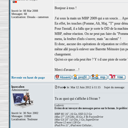
Bonjour à tous !
Inscrit le: 08 Mar 2008
Messages: 68
Localisation: Douala - cameroun
J'ai sous la main un MBP 2009 qui a un soucis… Après d
En effet, les touches (Pomme, Alt, Maj, "T" pour démar
Pour l'install, il a fallu que je sorte le DD de la machin
MBP, même réaction. On ne peut pas faire du "Pomme+O"
menu, la fenêtre d'info s'ouvre, mais "au ralenti" !
Et donc, aucune des opérations de réparation ne s'ef
même allé jusqu'à enlever une Barrette Mémoire (un p
changement.
Qu'est-ce que cela peut être ? Y t-il une piste de sortie 
Merci d'avance…!
Revenir en haut de page
lpascalon
Post� le: Mar 12 Juin 2012 à 11:15
Sujet du message:
Administrateur
Tu as quoi qui s'affiche à l'écran ?
_________________
Ludovic
Evitez de m'envoyer des messages perso sur le forum. Je préfère 
Inscrit le: 30 Nov 2002
MBP M1 16", 16 Go, SSD 512 Go
Messages: 31868
iMac 27" 2,9 GHz, 16 Go, 3 To FusionDrive
Localisation: Toulouse
iMac G4 24" 1,6 Ghz, 1 Go, SuperDrive
iPhone 12 mini 128 Go
iPad Pro 11", iPad mini Cellular...