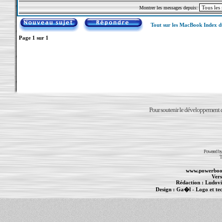
Montrer les messages depuis:
Tout sur les MacBook Index 
Page
1
sur
1
Pour soutenir le développement du
Powered b
T
www.powerboo
Vers
Rédaction :
Ludovi
Design :
Ga�l
- Logo et te
Informations :
PowerBook
-
MacBook Pro
-
i