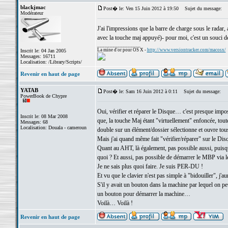
blackjmac
Post� le: Ven 15 Juin 2012 à 19:50
Sujet du message:
Modérateur
J'ai l'impressions que la barre de charge sous le radar,
avec la touche maj appuyé)- pour moi, c'est un souci de 
_________________
La mine d'or pour OS X -
http://www.versiontracker.com/macosx/
Inscrit le: 04 Jan 2005
Messages: 16711
Localisation: /Library/Scripts/
Revenir en haut de page
YATAB
Post� le: Sam 16 Juin 2012 à 0:11
Sujet du message:
PowerBook de Chypre
Oui, vérifier et réparer le Disque… c'est presque impos
Inscrit le: 08 Mar 2008
que, la touche Maj étant "virtuellement" enfoncée,
Messages: 68
Localisation: Douala - cameroun
double sur un élément/dossier sélectionne et ouvre to
Mais j'ai quand même fait "vérifier/réparer" sur le Disq
Quant au AHT, là également, pas possible aussi, puis
quoi ? Et aussi, pas possible de démarrer le MBP via
Je ne sais plus quoi faire. Je suis PER-DU !
Et vu que le clavier n'est pas simple à "bidouiller", j'
S'il y avait un bouton dans la machine par lequel on peu
un bouton pour démarrer la machine…
Voilà… Voilà !
Revenir en haut de page