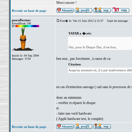
Merci encore !
Revenir en haut de page
pascalformac
Post� le: Ven 15 Juin 2012 à 15:37
Sujet du message:
PowerBook 190
YATAB a �crit:
Oui, pour le Disque Dur, il est bon,
Inscrit le: 04 Sep 2004
ben non , pas forcément , à cause de ca:
Messages: 3734
Citation:
Jusqu'au moment où, il a par inadvertance débra
en cas d'extinction sauvage ( cad sans le processus de 
donc au minimum
- verifier et réparer le disque
et
- faire une verif hardware
( Apple hardware test, le complet)
Revenir en haut de page