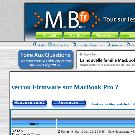
MacBook-fr.com : 100% Apple... 100% nomade !
Aller au contenu
-
Aller au menu général
-
Aller au menu de la
Menu général
Accueil
MacBook
PowerBook
iBo
Aide
Rechercher
Liste des Membres
Groupes
S'e
vérrou Firmware sur MacBook Pro ?
Tout sur les MacBook Index 
Auteur
YATAB
Post� le: Mar 12 Juin 2012 à 9:46
Sujet du message: vér
PowerBook de Chypre