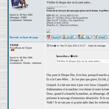
Vérifier le disque dur ou la carte mère...
_________________
Ludovic
Evitez de m'envoyer des messages perso sur le forum. Je préfère 
Inscrit le: 30 Nov 2002
MBP M1 16", 16 Go, SSD 512 Go
Messages: 31868
iMac 27" 2,9 GHz, 16 Go, 3 To FusionDrive
Localisation: Toulouse
iMac G4 24" 1,6 Ghz, 1 Go, SuperDrive
iPhone 12 mini 128 Go
iPad Pro 11", iPad mini Cellular...
Revenir en haut de page
YATAB
Post� le: Ven 15 Juin 2012 à 13:17
Sujet du message:
PowerBook de Chypre
lpascalon a �crit:
Inscrit le: 08 Mar 2008
Messages: 68
Vérifier le disque dur ou la carte mère...
Localisation: Douala - cameroun
Oui, pour le Disque Dur, il est bon, puisqu'il marche 
Et si la Carte-Mère… là c'est plus que grave; En fait, j'
Léopard. il a fait une mise à jour vers Snow Léopard (
d'alimentation et la machine s'est éteinte (à noter la batte
Donc, quand il a branché la machine, au démarrage, ell
présenter le message d'extensions désactivées. Et le 
Voilà ! Je ne sais pas si ça peut aider dans les recher