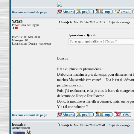
Revenir en haut de page
YATAB
Post� le: Mer 13 Juin 2012 à 16:14
Sujet du message:
PowerBook de Chypre
lpascalon a �crit:
Inscrit le: 08 Mar 2008
Messages: 68
Tu as quoi qui s'affiche à l'écran ?
Localisation: Douala - cameroun
Bonsoir !
Il y a eu plusieurs phénomènes :
D'abord la machine a pris du temps pour démarrer, et à 
touches Maj semble être coincé… Et à la fin du démarrag
périphériques son.
Puis, j'ai redémarrer, et là, je vois la barre de char
de lecture de Disque Dur Externe.
Donc, la machine est là, elle a démarré, mais, on ne p
Y a t-il une solution ?
Revenir en haut de page
lpascalon
Post� le: Mer 13 Juin 2012 à 20:41
Sujet du message:
Administrateur