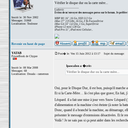
Vérifier le disque dur ou la carte mère...
_________________
Ludovic
Evitez de m'envoyer des messages perso sur le forum. Je préfère 
Inscrit le: 30 Nov 2002
MBP M1 16", 16 Go, SSD 512 Go
Messages: 31868
iMac 27" 2,9 GHz, 16 Go, 3 To FusionDrive
Localisation: Toulouse
iMac G4 24" 1,6 Ghz, 1 Go, SuperDrive
iPhone 12 mini 128 Go
iPad Pro 11", iPad mini Cellular...
Revenir en haut de page
YATAB
Post� le: Ven 15 Juin 2012 à 13:17
Sujet du message:
PowerBook de Chypre
lpascalon a �crit:
Inscrit le: 08 Mar 2008
Messages: 68
Vérifier le disque dur ou la carte mère...
Localisation: Douala - cameroun
Oui, pour le Disque Dur, il est bon, puisqu'il marche 
Et si la Carte-Mère… là c'est plus que grave; En fait, j'
Léopard. il a fait une mise à jour vers Snow Léopard (
d'alimentation et la machine s'est éteinte (à noter la batte
Donc, quand il a branché la machine, au démarrage, ell
présenter le message d'extensions désactivées. Et le 
Voilà ! Je ne sais pas si ça peut aider dans les recher