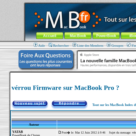
MacBook-fr.com : 100% Apple... 100% nomade !
Aller au contenu
-
Aller au menu général
-
Aller au menu de la
Menu général
Accueil
MacBook
PowerBook
iBo
Aide
Rechercher
Liste des Membres
Groupes
S'e
vérrou Firmware sur MacBook Pro ?
Tout sur les MacBook Index 
Auteur
YATAB
Post� le: Mar 12 Juin 2012 à 9:46
Sujet du message: vér
PowerBook de Chypre