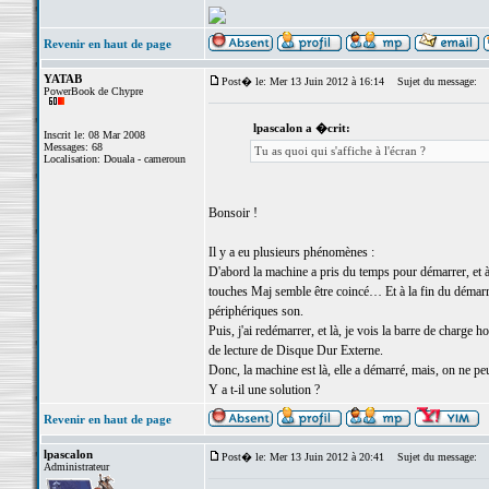
Revenir en haut de page
YATAB
Post� le: Mer 13 Juin 2012 à 16:14
Sujet du message:
PowerBook de Chypre
lpascalon a �crit:
Inscrit le: 08 Mar 2008
Messages: 68
Tu as quoi qui s'affiche à l'écran ?
Localisation: Douala - cameroun
Bonsoir !
Il y a eu plusieurs phénomènes :
D'abord la machine a pris du temps pour démarrer, et à 
touches Maj semble être coincé… Et à la fin du démarrag
périphériques son.
Puis, j'ai redémarrer, et là, je vois la barre de char
de lecture de Disque Dur Externe.
Donc, la machine est là, elle a démarré, mais, on ne p
Y a t-il une solution ?
Revenir en haut de page
lpascalon
Post� le: Mer 13 Juin 2012 à 20:41
Sujet du message:
Administrateur