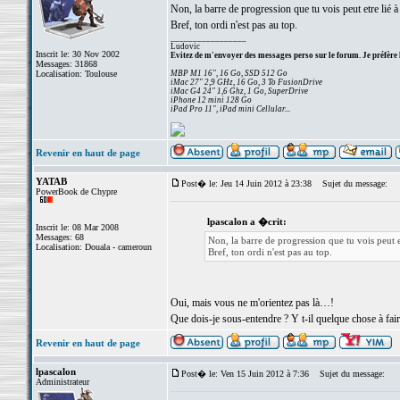
Non, la barre de progression que tu vois peut etre lié
Bref, ton ordi n'est pas au top.
_________________
Ludovic
Inscrit le: 30 Nov 2002
Evitez de m'envoyer des messages perso sur le forum. Je préfère 
Messages: 31868
Localisation: Toulouse
MBP M1 16", 16 Go, SSD 512 Go
iMac 27" 2,9 GHz, 16 Go, 3 To FusionDrive
iMac G4 24" 1,6 Ghz, 1 Go, SuperDrive
iPhone 12 mini 128 Go
iPad Pro 11", iPad mini Cellular...
Revenir en haut de page
YATAB
Post� le: Jeu 14 Juin 2012 à 23:38
Sujet du message:
PowerBook de Chypre
lpascalon a �crit:
Inscrit le: 08 Mar 2008
Messages: 68
Non, la barre de progression que tu vois peut 
Localisation: Douala - cameroun
Bref, ton ordi n'est pas au top.
Oui, mais vous ne m'orientez pas là…!
Que dois-je sous-entendre ? Y t-il quelque chose à fair
Revenir en haut de page
lpascalon
Post� le: Ven 15 Juin 2012 à 7:36
Sujet du message:
Administrateur