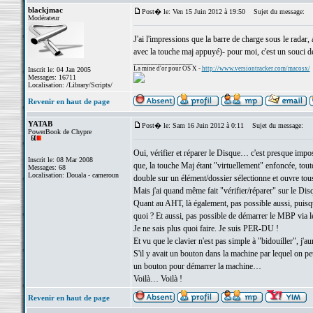
blackjmac
Post� le: Ven 15 Juin 2012 à 19:50
Sujet du message:
Modérateur
J'ai l'impressions que la barre de charge sous le radar,
avec la touche maj appuyé)- pour moi, c'est un souci de 
_________________
La mine d'or pour OS X -
http://www.versiontracker.com/macosx/
Inscrit le: 04 Jan 2005
Messages: 16711
Localisation: /Library/Scripts/
Revenir en haut de page
YATAB
Post� le: Sam 16 Juin 2012 à 0:11
Sujet du message:
PowerBook de Chypre
Oui, vérifier et réparer le Disque… c'est presque impos
Inscrit le: 08 Mar 2008
que, la touche Maj étant "virtuellement" enfoncée,
Messages: 68
Localisation: Douala - cameroun
double sur un élément/dossier sélectionne et ouvre to
Mais j'ai quand même fait "vérifier/réparer" sur le Disq
Quant au AHT, là également, pas possible aussi, puis
quoi ? Et aussi, pas possible de démarrer le MBP via
Je ne sais plus quoi faire. Je suis PER-DU !
Et vu que le clavier n'est pas simple à "bidouiller", j'
S'il y avait un bouton dans la machine par lequel on peu
un bouton pour démarrer la machine…
Voilà… Voilà !
Revenir en haut de page