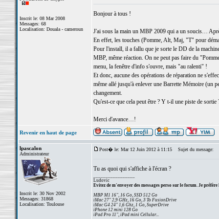
Bonjour à tous !
Inscrit le: 08 Mar 2008
Messages: 68
Localisation: Douala - cameroun
J'ai sous la main un MBP 2009 qui a un soucis… Après d
En effet, les touches (Pomme, Alt, Maj, "T" pour démar
Pour l'install, il a fallu que je sorte le DD de la machin
MBP, même réaction. On ne peut pas faire du "Pomme+O"
menu, la fenêtre d'info s'ouvre, mais "au ralenti" !
Et donc, aucune des opérations de réparation ne s'ef
même allé jusqu'à enlever une Barrette Mémoire (un p
changement.
Qu'est-ce que cela peut être ? Y t-il une piste de sortie 
Merci d'avance…!
Revenir en haut de page
lpascalon
Post� le: Mar 12 Juin 2012 à 11:15
Sujet du message:
Administrateur
Tu as quoi qui s'affiche à l'écran ?
_________________
Ludovic
Evitez de m'envoyer des messages perso sur le forum. Je préfère 
Inscrit le: 30 Nov 2002
MBP M1 16", 16 Go, SSD 512 Go
Messages: 31868
iMac 27" 2,9 GHz, 16 Go, 3 To FusionDrive
Localisation: Toulouse
iMac G4 24" 1,6 Ghz, 1 Go, SuperDrive
iPhone 12 mini 128 Go
iPad Pro 11", iPad mini Cellular...