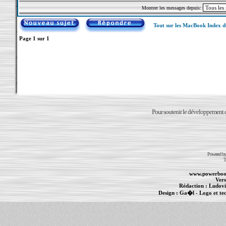
Montrer les messages depuis:
Tout sur les MacBook Index 
Page
1
sur
1
Pour soutenir le développement du
Powered b
T
www.powerboo
Vers
Rédaction :
Ludovi
Design :
Ga�l
- Logo et te
Informations :
PowerBook
-
MacBook Pro
-
i