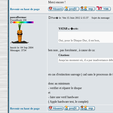
Merci encore !
Revenir en haut de page
pascalformac
Post� le: Ven 15 Juin 2012 à 15:37
Sujet du message:
PowerBook 190
YATAB a �crit:
Oui, pour le Disque Dur, il est bon,
Inscrit le: 04 Sep 2004
ben non , pas forcément , à cause de ca:
Messages: 3734
Citation:
Jusqu'au moment où, il a par inadvertance débra
en cas d'extinction sauvage ( cad sans le processus de 
donc au minimum
- verifier et réparer le disque
et
- faire une verif hardware
( Apple hardware test, le complet)
Revenir en haut de page