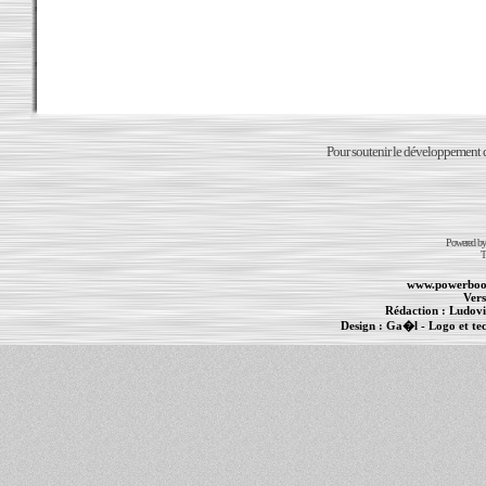
Pour soutenir le développement du
Powered b
T
www.powerboo
Vers
Rédaction :
Ludovi
Design :
Ga�l
- Logo et te
Informations :
PowerBook
-
MacBook Pro
-
i