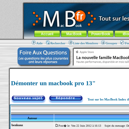
MacBook-fr.com : 100% Apple... 100% nomade !
Aller au contenu
-
Aller au menu général
-
Aller au menu de la
Menu général
Accueil
MacBook
PowerBook
iBo
Aide
Rechercher
Liste des Membres
Groupes
S'e
Démonter un macbook pro 13"
Tout sur les MacBook Index 
Auteur
benkunz
Post� le: Ven 22 Juin 2012 à 16:13
Sujet du message: Dé