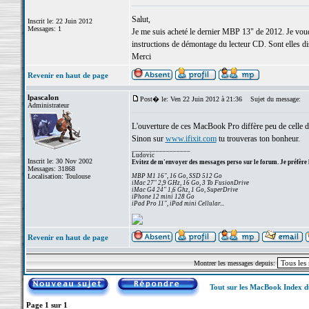
Salut,
Inscrit le: 22 Juin 2012
Messages: 1
Je me suis acheté le dernier MBP 13" de 2012. Je voudra
instructions de démontage du lecteur CD. Sont elles di
Merci
Revenir en haut de page
lpascalon
Post� le: Ven 22 Juin 2012 à 21:36
Sujet du message:
Administrateur
L'ouverture de ces MacBook Pro diffère peu de celle d
Sinon sur
www.ifixit.com
tu trouveras ton bonheur.
_________________
Ludovic
Inscrit le: 30 Nov 2002
Evitez de m'envoyer des messages perso sur le forum. Je préfère 
Messages: 31868
Localisation: Toulouse
MBP M1 16", 16 Go, SSD 512 Go
iMac 27" 2,9 GHz, 16 Go, 3 To FusionDrive
iMac G4 24" 1,6 Ghz, 1 Go, SuperDrive
iPhone 12 mini 128 Go
iPad Pro 11", iPad mini Cellular...
Revenir en haut de page
Montrer les messages depuis:
Tout sur les MacBook Index 
Page
1
sur
1