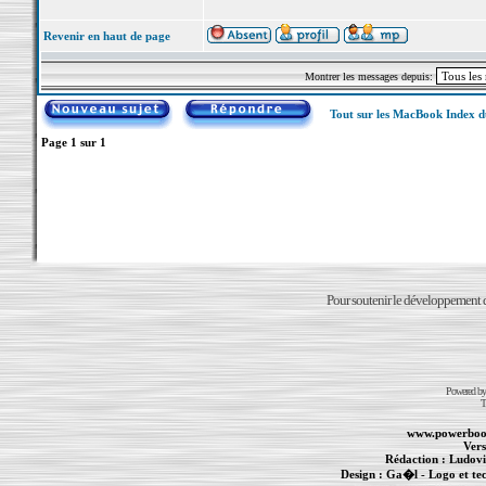
Revenir en haut de page
Montrer les messages depuis:
Tout sur les MacBook Index 
Page
1
sur
1
Pour soutenir le développement du
Powered b
T
www.powerboo
Vers
Rédaction :
Ludovi
Design :
Ga�l
- Logo et te