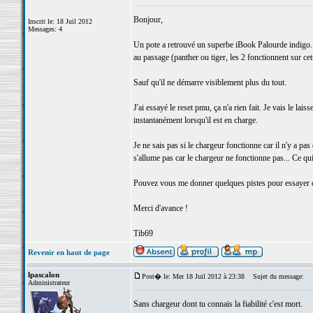
Bonjour,
Inscrit le: 18 Juil 2012
Messages: 4
Un pote a retrouvé un superbe iBook Palourde indigo. J
au passage (panther ou tiger, les 2 fonctionnent sur ce
Sauf qu'il ne démarre visiblement plus du tout.
J'ai essayé le reset pmu, ça n'a rien fait. Je vais le lai
instantanément lorsqu'il est en charge.
Je ne sais pas si le chargeur fonctionne car il n'y a pa
s'allume pas car le chargeur ne fonctionne pas... Ce qui 
Pouvez vous me donner quelques pistes pour essayer de
Merci d'avance !
Tib69
Revenir en haut de page
lpascalon
Post� le: Mer 18 Juil 2012 à 23:38
Sujet du message:
Administrateur
Sans chargeur dont tu connais la fiabilité c'est mort.