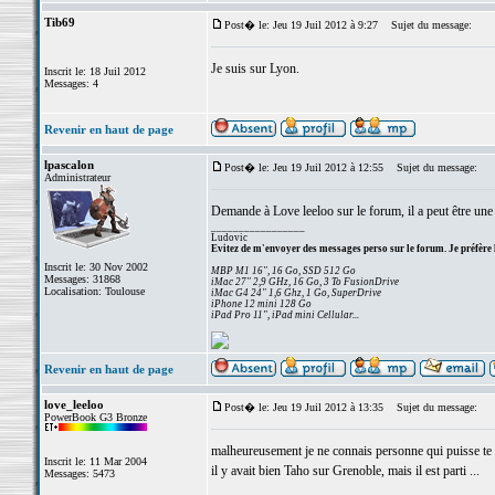
Tib69
Post� le: Jeu 19 Juil 2012 à 9:27
Sujet du message:
Je suis sur Lyon.
Inscrit le: 18 Juil 2012
Messages: 4
Revenir en haut de page
lpascalon
Post� le: Jeu 19 Juil 2012 à 12:55
Sujet du message:
Administrateur
Demande à Love leeloo sur le forum, il a peut être une 
_________________
Ludovic
Evitez de m'envoyer des messages perso sur le forum. Je préfère 
Inscrit le: 30 Nov 2002
MBP M1 16", 16 Go, SSD 512 Go
Messages: 31868
iMac 27" 2,9 GHz, 16 Go, 3 To FusionDrive
Localisation: Toulouse
iMac G4 24" 1,6 Ghz, 1 Go, SuperDrive
iPhone 12 mini 128 Go
iPad Pro 11", iPad mini Cellular...
Revenir en haut de page
love_leeloo
Post� le: Jeu 19 Juil 2012 à 13:35
Sujet du message:
PowerBook G3 Bronze
malheureusement je ne connais personne qui puisse te 
Inscrit le: 11 Mar 2004
il y avait bien Taho sur Grenoble, mais il est parti ...
Messages: 5473