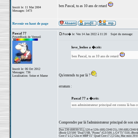
ben Pascal, tu as 10 ans de retard
Inscrit le: 11 Mar 2004
Messages: 5473
Revenir en haut de page
Pascal 77
Post� le: Ven 14 Jan 2022 à 11:20
Sujet du message:
PowerBook de Vermeil
love_leeloo a �crit:
ben Pascal, tu as 10 ans de retard
Inscrit le: 06 Oct 2012
Messages: 736
Qu'entends tu par là ?
Localisation: Seine et Marne
erratum :
Pascal 77 a �crit:
son administrateur principal est connu là bas
Comprendre par là l'administrateur principal de son sit
_________________
Duo 230 (68030/33,), 520 et 520c (68LC040/25), 190 (68LC040/66/
iBook G3/500 "Dual USB, "Pismo" (G3/500, ), G4"Ti"/550, iBook
Core i7 à 2,2 Ghz et MBP 15" Quad Core i7 2,5 Ghz, Mac mini 201