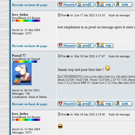
Revenir en haut de page
love_leeloo
Post� le: Lun 17 Jan 2022 à 15:33
Sujet du message:
PowerBook G3 Bronze
tout simplement tu as posté un message apres le mien qu
Inscrit le: 11 Mar 2004
Messages: 5473
Revenir en haut de page
Pascal 77
Post� le: Mar 18 Jan 2022 à 17:47
Sujet du message:
PowerBook de Vermeil
Jamais trop tard pour bien faire !
_________________
Duo 230 (68030/33,), 520 et 520c (68LC040/25), 190 (68LC040/66/
iBook G3/500 "Dual USB, "Pismo" (G3/500, ), G4"Ti"/550, iBook
Core i7 à 2,2 Ghz et MBP 15" Quad Core i7 2,5 Ghz, Mac mini 201
Inscrit le: 06 Oct 2012
Messages: 736
Localisation: Seine et Marne
Revenir en haut de page
love_leeloo
Post� le: Mar 18 Jan 2022 à 19:30
Sujet du message:
PowerBook G3 Bronze
Inscrit le: 11 Mar 2004
Messages: 5473