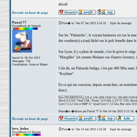
désolé
Revenir en haut de page
Pascal 77
Post� le: Ven 07 Jan 2022 à 16:32
Sujet du message:
PowerBook de Vermeil
Sur les "Palourdes", le voyant lumineux est sur la machi
des soudure(s) a (ont) lâché sur le jack femelle dans le
Sur Lyon, il y a plein de monde, c'est là qu'est le sièg
"Macgilles" (et comme Melaure sur d'autres forums). il
Inscrit le: 06 Oct 2012
Messages: 736
Localisation: Seine et Marne
Cela dit, un Palourde Indigo, c'est pas 466 Mhz mais 366
"Keylime".
En ce qui me concerne, depuis avant-hier, un troisièm
donc).
_________________
Duo 230 (68030/33,), 520 et 520c (68LC040/25), 190 (68LC040/66/
iBook G3/500 "Dual USB, "Pismo" (G3/500, ), G4"Ti"/550, iBook
Core i7 à 2,2 Ghz et MBP 15" Quad Core i7 2,5 Ghz, Mac mini 201
Derni�re �dition par Pascal 77 le Ven 14 Jan 2022 à 11:24; 
Revenir en haut de page
love_leeloo
Post� le: Ven 14 Jan 2022 à 10:28
Sujet du message:
PowerBook G3 Bronze