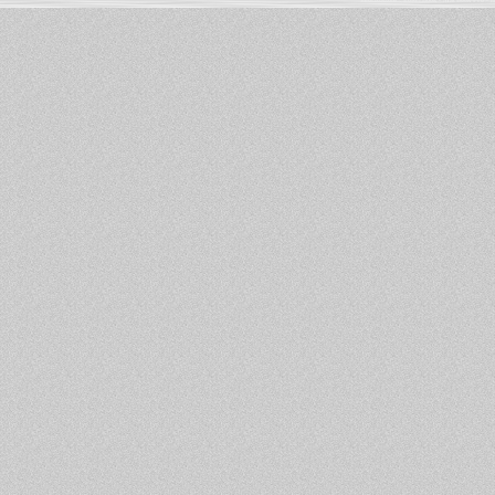
Informations :
PowerBook
-
MacBook Pro
-
i