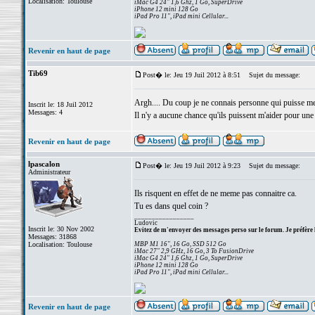
Localisation: Toulouse
iMac G4 24" 1,6 Ghz, 1 Go, SuperDrive
iPhone 12 mini 128 Go
iPad Pro 11", iPad mini Cellular...
Revenir en haut de page
Tib69
Post� le: Jeu 19 Juil 2012 à 8:51
Sujet du message:
Argh.... Du coup je ne connais personne qui puisse me d
Inscrit le: 18 Juil 2012
Messages: 4
Il n'y a aucune chance qu'ils puissent m'aider pour un
Revenir en haut de page
lpascalon
Post� le: Jeu 19 Juil 2012 à 9:23
Sujet du message:
Administrateur
Ils risquent en effet de ne meme pas connaitre ca.
Tu es dans quel coin ?
_________________
Ludovic
Inscrit le: 30 Nov 2002
Evitez de m'envoyer des messages perso sur le forum. Je préfère 
Messages: 31868
Localisation: Toulouse
MBP M1 16", 16 Go, SSD 512 Go
iMac 27" 2,9 GHz, 16 Go, 3 To FusionDrive
iMac G4 24" 1,6 Ghz, 1 Go, SuperDrive
iPhone 12 mini 128 Go
iPad Pro 11", iPad mini Cellular...
Revenir en haut de page