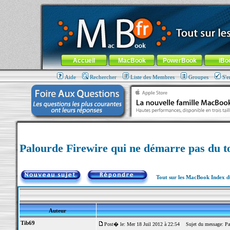
MacBook-fr.com : 100% Apple... 100% nomade !
Aller au contenu
-
Aller au menu général
-
Aller au menu de la
Menu général
Accueil
MacBook
PowerBook
iBo
Aide
Rechercher
Liste des Membres
Groupes
S'e
Palourde Firewire qui ne démarre pas du t
Tout sur les MacBook Index 
Auteur
Tib69
Post� le: Mer 18 Juil 2012 à 22:54
Sujet du message: Palo