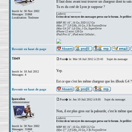
Il faut donc avant tout trouver un chargeur dont tu sais
Tu es du coté de Lyon je suppose ?
Inscrit le: 30 Nov 2002
_________________
Ludovic
Messages: 31868
Evitez de m'envoyer des messages perso sur le forum. Je préfère 
Localisation: Toulouse
MBP M1 16", 16 Go, SSD 512 Go
iMac 27" 2,9 GHz, 16 Go, 3 To FusionDrive
iMac G4 24" 1,6 Ghz, 1 Go, SuperDrive
iPhone 12 mini 128 Go
iPad Pro 11", iPad mini Cellular...
Revenir en haut de page
Tib69
Post� le: Mer 18 Juil 2012 à 23:43
Sujet du message:
Yep.
Inscrit le: 18 Juil 2012
Messages: 4
Est ce que c'est les même chargeur que les iBook G4 ?
Revenir en haut de page
lpascalon
Post� le: Jeu 19 Juil 2012 à 8:05
Sujet du message:
Administrateur
Non, il est plus gros sur la palourde, c'est le même 
_________________
Ludovic
Evitez de m'envoyer des messages perso sur le forum. Je préfère 
Inscrit le: 30 Nov 2002
MBP M1 16", 16 Go, SSD 512 Go
Messages: 31868
iMac 27" 2,9 GHz, 16 Go, 3 To FusionDrive