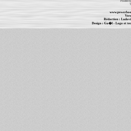
Powered b
T
www.powerboo
Vers
Rédaction :
Ludovi
Design :
Ga�l
- Logo et te
Informations :
PowerBook
-
MacBook Pro
-
i