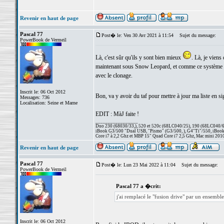
Revenir en haut de page
Pascal 77
Post� le: Ven 30 Avr 2021 à 11:54
Sujet du message:
PowerBook de Vermeil
Là, c'est sûr qu'ils y sont bien mieux
. Là, je viens
maintenant sous Snow Leopard, et comme ce système est
avec le clonage.
Inscrit le: 06 Oct 2012
Bon, va y avoir du taf pour mettre à jour ma liste en s
Messages: 736
Localisation: Seine et Marne
EDIT : MàJ faite !
_________________
Duo 230 (68030/33,), 520 et 520c (68LC040/25), 190 (68LC040/66/
iBook G3/500 "Dual USB, "Pismo" (G3/500, ), G4"Ti"/550, iBook
Core i7 à 2,2 Ghz et MBP 15" Quad Core i7 2,5 Ghz, Mac mini 201
Revenir en haut de page
Pascal 77
Post� le: Lun 23 Mai 2022 à 11:04
Sujet du message:
PowerBook de Vermeil
Pascal 77 a �crit:
j'ai remplacé le "fusion drive" par un ensemb
Inscrit le: 06 Oct 2012