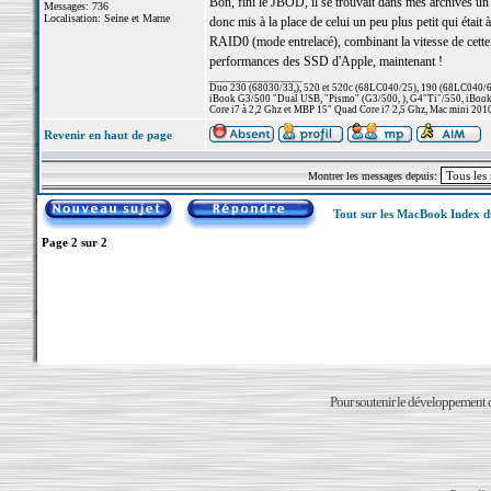
Bon, fini le JBOD, il se trouvait dans mes archives un
Messages: 736
Localisation: Seine et Marne
donc mis à la place de celui un peu plus petit qui éta
RAID0 (mode entrelacé), combinant la vitesse de cette 
performances des SSD d'Apple, maintenant !
_________________
Duo 230 (68030/33,), 520 et 520c (68LC040/25), 190 (68LC040/66/
iBook G3/500 "Dual USB, "Pismo" (G3/500, ), G4"Ti"/550, iBook
Core i7 à 2,2 Ghz et MBP 15" Quad Core i7 2,5 Ghz, Mac mini 201
Revenir en haut de page
Montrer les messages depuis:
Tout sur les MacBook Index 
Page
2
sur
2
Pour soutenir le développement du