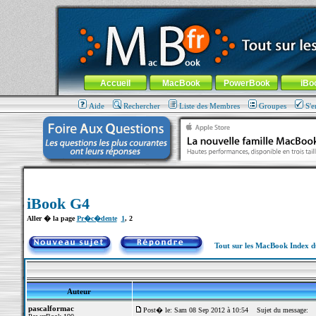
MacBook-fr.com : 100% Apple... 100% nomade !
Aller au contenu
-
Aller au menu général
-
Aller au menu de la
Menu général
Accueil
MacBook
PowerBook
iBo
Aide
Rechercher
Liste des Membres
Groupes
S'e
iBook G4
Aller � la page
Pr�c�dente
1
,
2
Tout sur les MacBook Index 
Auteur
pascalformac
Post� le: Sam 08 Sep 2012 à 10:54
Sujet du message: