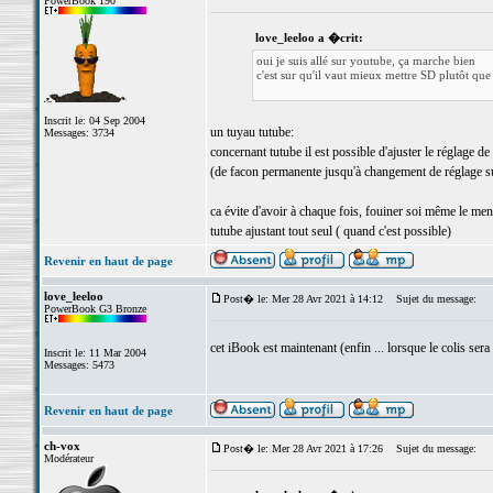
PowerBook 190
love_leeloo a �crit:
oui je suis allé sur youtube, ça marche bien
c'est sur qu'il vaut mieux mettre SD plutôt qu
Inscrit le: 04 Sep 2004
un tuyau tutube:
Messages: 3734
concernant tutube il est possible d'ajuster le réglage de
(de facon permanente jusqu'à changement de réglage s
ca évite d'avoir à chaque fois, fouiner soi même le men
tutube ajustant tout seul ( quand c'est possible)
Revenir en haut de page
love_leeloo
Post� le: Mer 28 Avr 2021 à 14:12
Sujet du message:
PowerBook G3 Bronze
cet iBook est maintenant (enfin ... lorsque le colis sera
Inscrit le: 11 Mar 2004
Messages: 5473
Revenir en haut de page
ch-vox
Post� le: Mer 28 Avr 2021 à 17:26
Sujet du message:
Modérateur