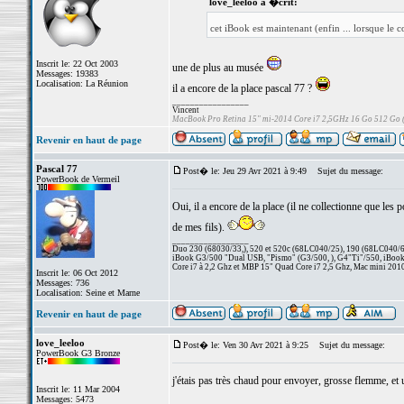
love_leeloo a �crit:
cet iBook est maintenant (enfin ... lorsque le c
Inscrit le: 22 Oct 2003
une de plus au musée
Messages: 19383
Localisation: La Réunion
il a encore de la place pascal 77 ?
_________________
Vincent
MacBook Pro Retina 15" mi-2014 Core i7 2,5GHz 16 Go 512 Go
Revenir en haut de page
Pascal 77
Post� le: Jeu 29 Avr 2021 à 9:49
Sujet du message:
PowerBook de Vermeil
Oui, il a encore de la place (il ne collectionne que les
de mes fils).
_________________
Duo 230 (68030/33,), 520 et 520c (68LC040/25), 190 (68LC040/66/
iBook G3/500 "Dual USB, "Pismo" (G3/500, ), G4"Ti"/550, iBook
Core i7 à 2,2 Ghz et MBP 15" Quad Core i7 2,5 Ghz, Mac mini 201
Inscrit le: 06 Oct 2012
Messages: 736
Localisation: Seine et Marne
Revenir en haut de page
love_leeloo
Post� le: Ven 30 Avr 2021 à 9:25
Sujet du message:
PowerBook G3 Bronze
j'étais pas très chaud pour envoyer, grosse flemme, et u
Inscrit le: 11 Mar 2004
Messages: 5473