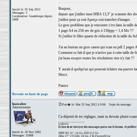
Bonjour,
Inscrit le: 01 Sep 2012
Messages: 3
depuis que j'utilise mon MBA 13,3" je scannne des
Localisation: Guadeloupe depuis
j'utilise pour ça soit Aperçu soit transfert d'images.
2008
Le gros problème que je rencontre c'est dans la taille d
1 page A4 en 256 niv de gris à 150ppp = 1,4 Mo !!!
Si j'utilise le filtre quartz de réduction de la taille du f
J'ai au bureau un gros canon qui scan en pdf 2 pages 
Comment se fait-il que je n'arrive pas à cette taille de f
j'ai beau essayer toutes les résolutions rien n'y fait !!!
Y aurait-il quelqu'un qui pourrait éclairer ma pauvre lan
Merci.
Patrice
Revenir en haut de page
lpascalon
Post� le: Mar 25 Sep 2012 à 9:06
Sujet du message:
Administrateur
Ca dépend de tes réglages, mais tu devrais plutot scann
_________________
Ludovic
Evitez de m'envoyer des messages perso sur le forum. Je préfère 
Inscrit le: 30 Nov 2002
MBP M1 16", 16 Go, SSD 512 Go
Messages: 31868
iMac 27" 2,9 GHz, 16 Go, 3 To FusionDrive