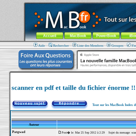
MacBook-fr.com : 100% Apple... 100% nomade !
Aller au contenu
-
Aller au menu général
-
Aller au menu de la
Menu général
Accueil
MacBook
PowerBook
iBo
Aide
Rechercher
Liste des Membres
Groupes
S'e
scanner en pdf et taille du fichier énorme !!
Tout sur les MacBook Index 
Auteur
Patgwad
Post� le: Mar 25 Sep 2012 à 2:29
Sujet du message: scanne