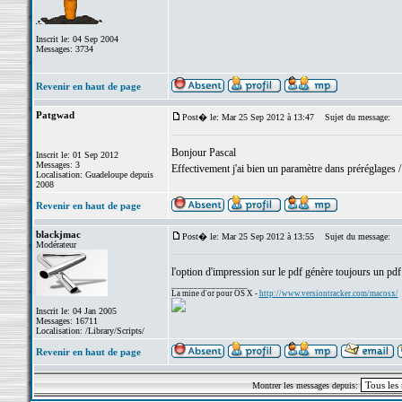
Inscrit le: 04 Sep 2004
Messages: 3734
Revenir en haut de page
Patgwad
Post� le: Mar 25 Sep 2012 à 13:47
Sujet du message:
Bonjour Pascal
Inscrit le: 01 Sep 2012
Messages: 3
Effectivement j'ai bien un paramètre dans préréglages /
Localisation: Guadeloupe depuis
2008
Revenir en haut de page
blackjmac
Post� le: Mar 25 Sep 2012 à 13:55
Sujet du message:
Modérateur
l'option d'impression sur le pdf génère toujours un pdf 
_________________
La mine d'or pour OS X -
http://www.versiontracker.com/macosx/
Inscrit le: 04 Jan 2005
Messages: 16711
Localisation: /Library/Scripts/
Revenir en haut de page
Montrer les messages depuis: