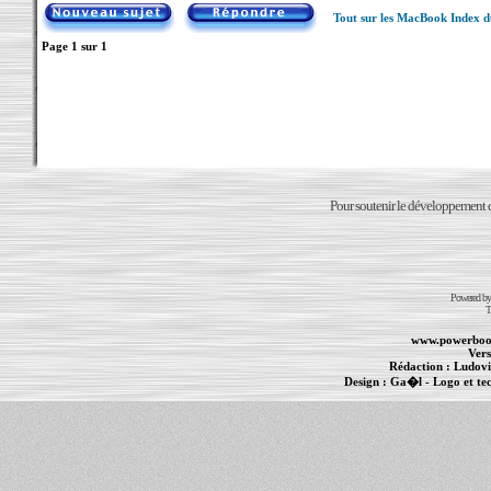
Tout sur les MacBook Index 
Page
1
sur
1
Pour soutenir le développement du
Powered b
T
www.powerboo
Vers
Rédaction :
Ludovi
Design :
Ga�l
- Logo et te
Informations :
PowerBook
-
MacBook Pro
-
i