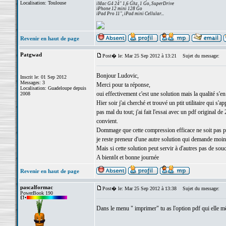
Localisation: Toulouse
iMac G4 24" 1,6 Ghz, 1 Go, SuperDrive
iPhone 12 mini 128 Go
iPad Pro 11", iPad mini Cellular...
Revenir en haut de page
Patgwad
Post� le: Mar 25 Sep 2012 à 13:21
Sujet du message:
Bonjour Ludovic,
Inscrit le: 01 Sep 2012
Messages: 3
Merci pour ta réponse,
Localisation: Guadeloupe depuis
oui effectivement c'est une solution mais la qualité s'e
2008
Hier soir j'ai cherché et trouvé un ptit utilitaire qui 
pas mal du tout; j'ai fait l'essai avec un pdf original d
convient.
Dommage que cette compression efficace ne soit pas p
je reste preneur d'une autre solution qui demande moins 
Mais si cette solution peut servir à d'autres pas de souci.
A bientôt et bonne journée
Revenir en haut de page
pascalformac
Post� le: Mar 25 Sep 2012 à 13:38
Sujet du message:
PowerBook 190
Dans le menu " imprimer" tu as l'option pdf qui elle