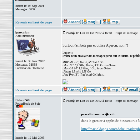
Inscrit le: 04 Sep 2004
Messages: 3734
Revenir en haut de page
lpascalon
Post� le: Lun 01 Oct 2012 à 16:48
Sujet du message:
Administrateur
Surtout t'embete pas et utilise Apercu, non ?!
_________________
Ludovic
Evitez de m'envoyer des messages perso sur le forum. Je préfèr
Inscrit le: 30 Nov 2002
MBP M1 16", 16 Go, SSD 512 Go
Messages: 31868
iMac 27" 2,9 GHz, 16 Go, 3 To FusionDrive
Localisation: Toulouse
iMac G4 24" 1,6 Ghz, 1 Go, SuperDrive
iPhone 12 mini 128 Go
iPad Pro 11", iPad mini Cellular...
Revenir en haut de page
Polux748
Post� le: Lun 01 Oct 2012 à 18:38
Sujet du message:
PowerBook de Soie
pascalformac a �crit:
dans le grenier à applis de dinoasaurus 
http://mac.oldapps.com/adobe_reader.p
Inscrit le: 12 Mai 2005