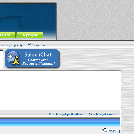
ssiers
À propos
s messages priv�s
Connexion
Voir le sujet pr�c�dent
::
Voir le sujet suivant