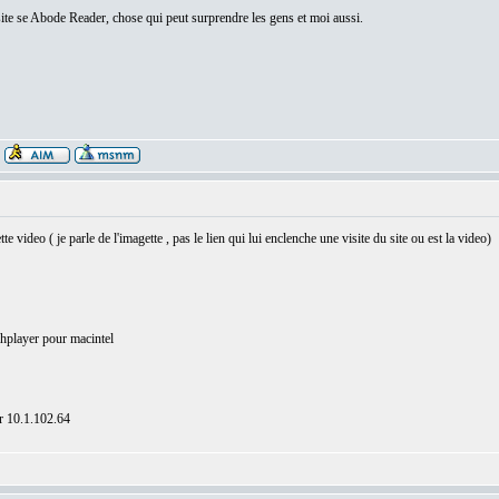
site se Abode Reader, chose qui peut surprendre les gens et moi aussi.
deo ( je parle de l'imagette , pas le lien qui lui enclenche une visite du site ou est la video)
lashplayer pour macintel
r 10.1.102.64