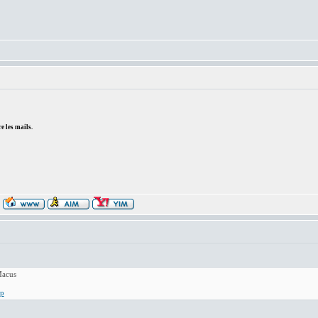
e les mails.
Macus
hp