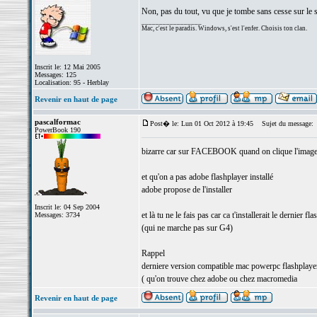
Non, pas du tout, vu que je tombe sans cesse sur le 
_________________
Mac, c'est le paradis. Windows, s'est l'enfer. Choisis ton clan.
Inscrit le: 12 Mai 2005
Messages: 125
Localisation: 95 - Herblay
Revenir en haut de page
pascalformac
Post� le: Lun 01 Oct 2012 à 19:45
Sujet du message:
PowerBook 190
bizarre car sur FACEBOOK quand on clique l'imagette vi
et qu'on a pas adobe flashplayer installé
adobe propose de l'installer
Inscrit le: 04 Sep 2004
et là tu ne le fais pas car ca t'installerait le dernier f
Messages: 3734
(qui ne marche pas sur G4)
Rappel
derniere version compatible mac powerpc flashplaye
( qu'on trouve chez adobe ou chez macromedia
Revenir en haut de page