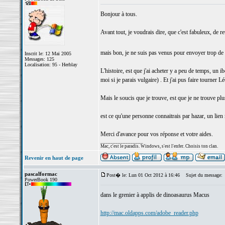
Bonjour à tous.
Avant tout, je voudrais dire, que c'est fabuleux, de r
mais bon, je ne suis pas venus pour envoyer trop de
Inscrit le: 12 Mai 2005
Messages: 125
Localisation: 95 - Herblay
L'histoire, est que j'ai acheter y a peu de temps, 
moi si je parais vulgaire) . Et j'ai pus faire tourner
Mais le soucis que je trouve, est que je ne trouve p
est ce qu'une personne connaitrais par hazar, un lien n
Merci d'avance pour vos réponse et votre aides.
_________________
Mac, c'est le paradis. Windows, s'est l'enfer. Choisis ton clan.
Revenir en haut de page
pascalformac
Post� le: Lun 01 Oct 2012 à 16:46
Sujet du message:
PowerBook 190
dans le grenier à applis de dinoasaurus Macus
http://mac.oldapps.com/adobe_reader.php