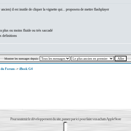
cien) il est inutile de cliquer la vignette qui... proposera de mettre flashplayer
era plus ou moins fluide ou très saccadé
s definitions
Montrer les messages depuis:
x du Forum
->
iBook G4
Pour soutenir le développement du site, passez par ici pour faire vos achats AppleStore