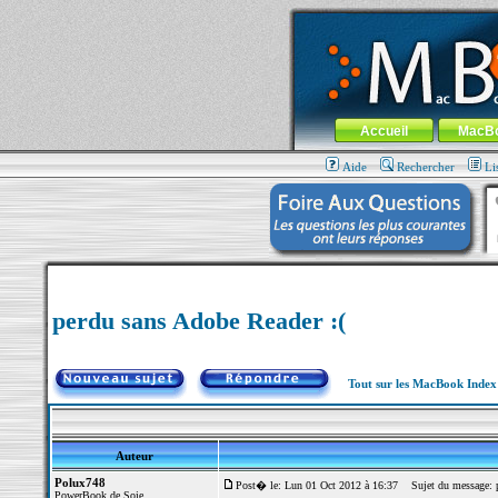
MacBook-fr.com : 100% Apple... 100% nom
Aller au contenu
-
Aller au menu 
Menu général
Accueil
MacB
Aide
Rechercher
Li
perdu sans Adobe Reader :(
Tout sur les MacBook Inde
Auteur
Polux748
Post� le: Lun 01 Oct 2012 à 16:37
Sujet du message: p
PowerBook de Soie