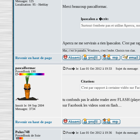
Messages: 125
Localisation: 95 - Herblay
Merci beaucoup pascalformac.
lpascalon a �crit:
Surtout t'embete pas et utilise Apercu, no
Apercu ne me servirais a rien lpascalon. C'est par r
_________________
Mac, c'est le paradis. Windows, s'est l'enfer. Choisis ton clan.
Revenir en haut de page
pascalformac
Post� le: Lun 01 Oct 2012 à 19:33
Sujet du message:
PowerBook 190
Citation:
C'est par rapport à certaine vidéo sur F
tu confonds pas le adobe reader avec FLASH (playe
sur Facebook les videos sont en flash....
Inscrit le: 04 Sep 2004
Messages: 3734
Revenir en haut de page
Polux748
Post� le: Lun 01 Oct 2012 à 19:36
Sujet du message:
PowerBook de Soie