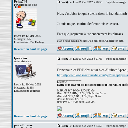
Polux748
Post� le: Lun 01 Oct 2012 à 20:53
Sujet du message:
PowerBook de Soie
Non, c'est bien toi qui a bien raison. Il faut du Flash 
Je suis un peu confut, de t'avoir mis en erreur.
Faut que j'apprenne à lire entièrement les phrases.
Inscrit le: 12 Mai 2005
_________________
Messages: 125
Mac, c'est le paradis. Windows, s'est l'enfer. Choisis ton clan.
Localisation: 95 - Herblay
Revenir en haut de page
lpascalon
Post� le: Lun 01 Oct 2012 à 21:06
Sujet du message:
Administrateur
Donc pour les PDF c'est aussi bien d'utiliser Apercu,
http://fpdownload.macromedia.com/get/flashplayer/in
_________________
Ludovic
Inscrit le: 30 Nov 2002
Evitez de m'envoyer des messages perso sur le forum. Je préfèr
Messages: 31868
Localisation: Toulouse
MBP M1 16", 16 Go, SSD 512 Go
iMac 27" 2,9 GHz, 16 Go, 3 To FusionDrive
iMac G4 24" 1,6 Ghz, 1 Go, SuperDrive
iPhone 12 mini 128 Go
iPad Pro 11", iPad mini Cellular...
Revenir en haut de page
pascalformac
Post� le: Lun 01 Oct 2012 à 23:50
Sujet du message: