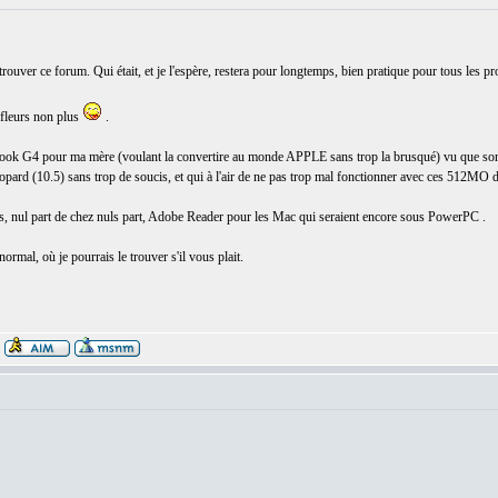
etrouver ce forum. Qui était, et je l'espère, restera pour longtemps, bien pratique pour tous les 
 fleurs non plus
.
un ibook G4 pour ma mère (voulant la convertire au monde APPLE sans trop la brusqué) vu que 
 Léopard (10.5) sans trop de soucis, et qui à l'air de ne pas trop mal fonctionner avec ces 512MO
lus, nul part de chez nuls part, Adobe Reader pour les Mac qui seraient encore sous PowerPC .
ormal, où je pourrais le trouver s'il vous plait.