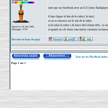
PowerBook 190
note que sur facebook avec un G4 ( donc flashplayer an
il faut cliquer le lien de la video ( le titre)
et on se retrouve sur le site de la video
et là selon la video ( de basse def à haute def) , ce s
Inscrit le: 04 Sep 2004
et quand on a le choix vaut mieux visionner en basse
Messages: 3734
Revenir en haut de page
Tout sur les MacBook Inde
Page
1
sur
1