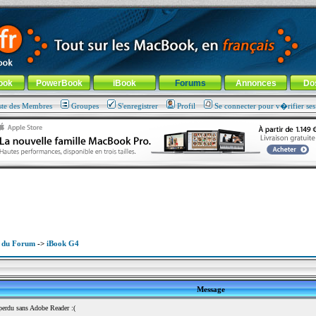
ade !
général
-
Aller au menu de la rubrique
ook
PowerBook
iBook
Forums
Annonces
Do
ste des Membres
Groupes
S'enregistrer
Profil
Se connecter pour v�rifier se
x du Forum
->
iBook G4
Message
erdu sans Adobe Reader :(