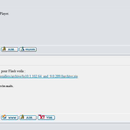
Player.
 pour Flash voila :
stallers/archive/fp10.1.102.64_and_9.0.289.0archive.zip
e les mails.