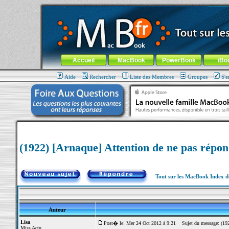
MacBook-fr.com : 100% Apple... 100% nomade !
Aller au contenu
-
Aller au menu général
-
Aller au menu de la
Menu général
Accueil
MacBook
PowerBook
iBo
Aide
Rechercher
Liste des Membres
Groupes
S'e
(1922) [Arnaque] Attention de ne pas répon
Tout sur les MacBook Index 
Auteur
Lisa
Post� le: Mer 24 Oct 2012 à 9:21
Sujet du message: (1922
Miss Actu