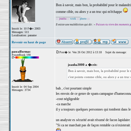
Bon à savoir, mais bon, la probabilité pour le malandrin
comme cible, ou alors y a un truc qui m'échappe
_________________
::: jeanba :::
work
:::
photo
:::
Il existe une malédiction qui dit : «
Puisses-tu vivre des moments 
Inscrit le: 10 F�v 2003
Messages: 511
Localisation: paname
Revenir en haut de page
pascalformac
Post� le: Ven 26 Oct 2012 à 13:18
Sujet du message:
PowerBook 190
jeanba3000 a �crit:
Bon à savoir, mais bon, la probabilité pour le 
c'est pointu comme cible, ou alors y a un tru
Inscrit le: 04 Sep 2004
bah , c'est pourtant simple
Messages: 3734
les envois de ce genre de spam-campagne d'hameconnag
-cout négligeable
-ca marche
il y a toujours quelques personnes qui tombent dans l
un analyste es sécurité avait résumé de facon lapidaire
"Si ca ne marchait pas de façon rentable ca n'existerait