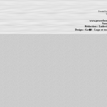
Powered b
T
www.powerboo
Vers
Rédaction :
Ludovi
Design :
Ga�l
- Logo et te
Informations :
PowerBook
-
MacBook Pro
-
i