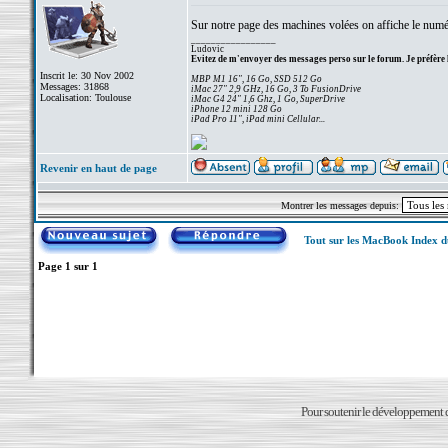
Sur notre page des machines volées on affiche le numéro
_________________
Ludovic
Evitez de m'envoyer des messages perso sur le forum. Je préfère 
Inscrit le: 30 Nov 2002
MBP M1 16", 16 Go, SSD 512 Go
Messages: 31868
iMac 27" 2,9 GHz, 16 Go, 3 To FusionDrive
Localisation: Toulouse
iMac G4 24" 1,6 Ghz, 1 Go, SuperDrive
iPhone 12 mini 128 Go
iPad Pro 11", iPad mini Cellular...
Revenir en haut de page
Montrer les messages depuis:
Tout sur les MacBook Index 
Page
1
sur
1
Pour soutenir le développement du