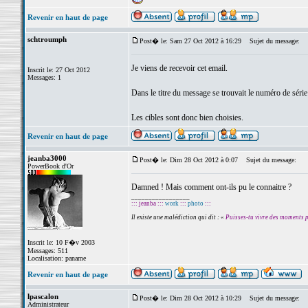
Revenir en haut de page
schtroumph
Post� le: Sam 27 Oct 2012 à 16:29
Sujet du message:
Je viens de recevoir cet email.
Inscrit le: 27 Oct 2012
Messages: 1
Dans le titre du message se trouvait le numéro de série
Les cibles sont donc bien choisies.
Revenir en haut de page
jeanba3000
Post� le: Dim 28 Oct 2012 à 0:07
Sujet du message:
PowerBook d'Or
Damned ! Mais comment ont-ils pu le connaitre ?
_________________
::: jeanba :::
work
:::
photo
:::
Il existe une malédiction qui dit : «
Puisses-tu vivre des moments 
Inscrit le: 10 F�v 2003
Messages: 511
Localisation: paname
Revenir en haut de page
lpascalon
Post� le: Dim 28 Oct 2012 à 10:29
Sujet du message:
Administrateur