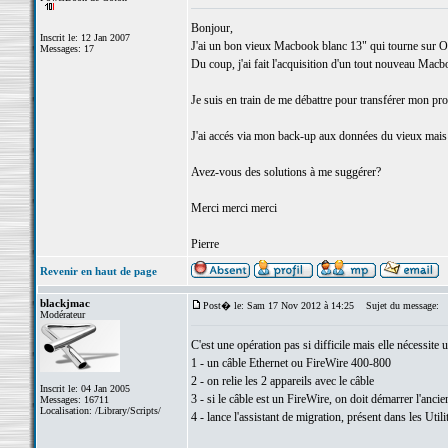
Bonjour,
Inscrit le: 12 Jan 2007
J'ai un bon vieux Macbook blanc 13" qui tourne sur OS
Messages: 17
Du coup, j'ai fait l'acquisition d'un tout nouveau Mac
Je suis en train de me débattre pour transférer mon pro
J'ai accés via mon back-up aux données du vieux mais j'
Avez-vous des solutions à me suggérer?
Merci merci merci
Pierre
Revenir en haut de page
blackjmac
Post� le: Sam 17 Nov 2012 à 14:25
Sujet du message:
Modérateur
C'est une opération pas si difficile mais elle nécessite
1 - un câble Ethernet ou FireWire 400-800
2 - on relie les 2 appareils avec le câble
Inscrit le: 04 Jan 2005
3 - si le câble est un FireWire, on doit démarrer l'ancie
Messages: 16711
Localisation: /Library/Scripts/
4 - lance l'assistant de migration, présent dans les Utilit