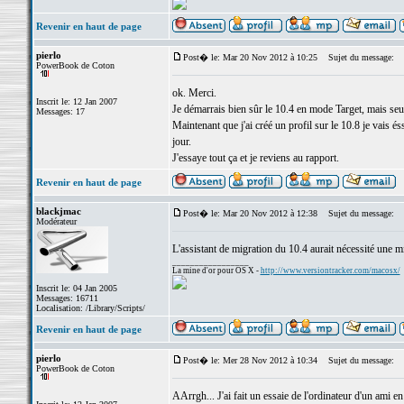
Revenir en haut de page
pierlo
Post� le: Mar 20 Nov 2012 à 10:25
Sujet du message:
PowerBook de Coton
ok. Merci.
Inscrit le: 12 Jan 2007
Je démarrais bien sûr le 10.4 en mode Target, mais se
Messages: 17
Maintenant que j'ai créé un profil sur le 10.8 je vais é
jour.
J'essaye tout ça et je reviens au rapport.
Revenir en haut de page
blackjmac
Post� le: Mar 20 Nov 2012 à 12:38
Sujet du message:
Modérateur
L'assistant de migration du 10.4 aurait nécessité une m
_________________
La mine d'or pour OS X -
http://www.versiontracker.com/macosx/
Inscrit le: 04 Jan 2005
Messages: 16711
Localisation: /Library/Scripts/
Revenir en haut de page
pierlo
Post� le: Mer 28 Nov 2012 à 10:34
Sujet du message:
PowerBook de Coton
AArrgh... J'ai fait un essaie de l'ordinateur d'un ami en 