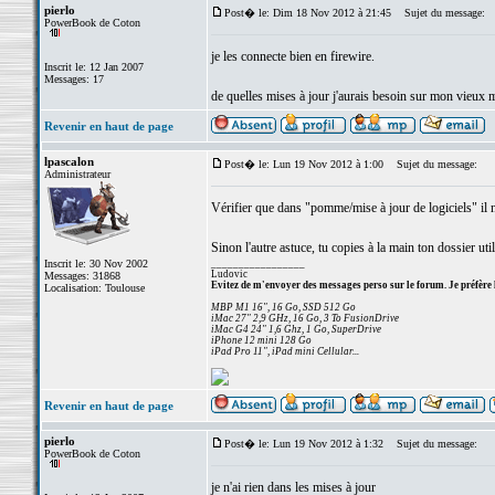
pierlo
Post� le: Dim 18 Nov 2012 à 21:45
Sujet du message:
PowerBook de Coton
je les connecte bien en firewire.
Inscrit le: 12 Jan 2007
Messages: 17
de quelles mises à jour j'aurais besoin sur mon vieu
Revenir en haut de page
lpascalon
Post� le: Lun 19 Nov 2012 à 1:00
Sujet du message:
Administrateur
Vérifier que dans "pomme/mise à jour de logiciels" il 
Sinon l'autre astuce, tu copies à la main ton dossier util
Inscrit le: 30 Nov 2002
_________________
Ludovic
Messages: 31868
Evitez de m'envoyer des messages perso sur le forum. Je préfère 
Localisation: Toulouse
MBP M1 16", 16 Go, SSD 512 Go
iMac 27" 2,9 GHz, 16 Go, 3 To FusionDrive
iMac G4 24" 1,6 Ghz, 1 Go, SuperDrive
iPhone 12 mini 128 Go
iPad Pro 11", iPad mini Cellular...
Revenir en haut de page
pierlo
Post� le: Lun 19 Nov 2012 à 1:32
Sujet du message:
PowerBook de Coton
je n'ai rien dans les mises à jour