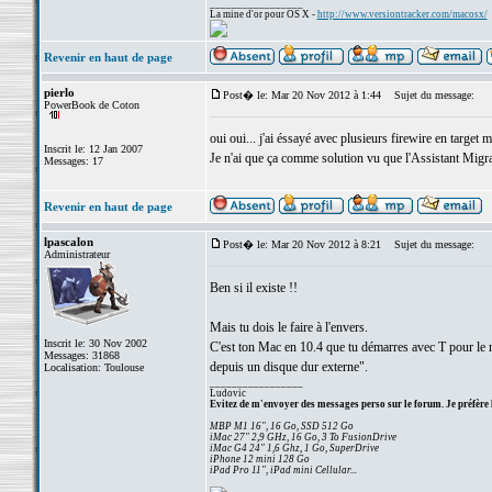
_________________
La mine d'or pour OS X -
http://www.versiontracker.com/macosx/
Revenir en haut de page
pierlo
Post� le: Mar 20 Nov 2012 à 1:44
Sujet du message:
PowerBook de Coton
oui oui... j'ai éssayé avec plusieurs firewire en target 
Inscrit le: 12 Jan 2007
Je n'ai que ça comme solution vu que l'Assistant Migr
Messages: 17
Revenir en haut de page
lpascalon
Post� le: Mar 20 Nov 2012 à 8:21
Sujet du message:
Administrateur
Ben si il existe !!
Mais tu dois le faire à l'envers.
Inscrit le: 30 Nov 2002
C'est ton Mac en 10.4 que tu démarres avec T pour le m
Messages: 31868
depuis un disque dur externe".
Localisation: Toulouse
_________________
Ludovic
Evitez de m'envoyer des messages perso sur le forum. Je préfère 
MBP M1 16", 16 Go, SSD 512 Go
iMac 27" 2,9 GHz, 16 Go, 3 To FusionDrive
iMac G4 24" 1,6 Ghz, 1 Go, SuperDrive
iPhone 12 mini 128 Go
iPad Pro 11", iPad mini Cellular...