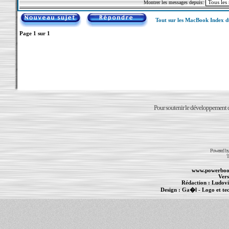
Montrer les messages depuis:
Tout sur les MacBook Index 
Page
1
sur
1
Pour soutenir le développement du
Powered b
T
www.powerboo
Vers
Rédaction :
Ludovi
Design :
Ga�l
- Logo et te
Informations :
PowerBook
-
MacBook Pro
-
i