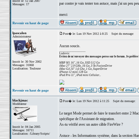
Inscrit le: 12 Jan 2007
par contre je vais tenter ton astuce, mais j'ai un peu p
Messages: 17
merci
Revenir en haut de page
lpascalon
Post� le: Lun 19 Nov 2012 à 8:25
Sujet du message:
Administrateur
Aucun soucis.
_________________
Ludovic
Evitez de m'envoyer des messages perso sur le forum. Je préfère 
Inscrit le: 30 Nov 2002
MBP M1 16", 16 Go, SSD 512 Go
Messages: 31868
iMac 27" 2,9 GHz, 16 Go, 3 To FusionDrive
Localisation: Toulouse
iMac G4 24" 1,6 Ghz, 1 Go, SuperDrive
iPhone 12 mini 128 Go
iPad Pro 11", iPad mini Cellular...
Revenir en haut de page
blackjmac
Post� le: Lun 19 Nov 2012 à 11:25
Sujet du message:
Modérateur
Le target Mode permet de faire le transfert entre 2 Macs
spécifique de l'Assistant de migration.
As-tu vérifié avec un autre câble FireWire ?
Inscrit le: 04 Jan 2005
Messages: 16711
Localisation: /Library/Scripts/
Astuce - les Informations système, dans la section Har