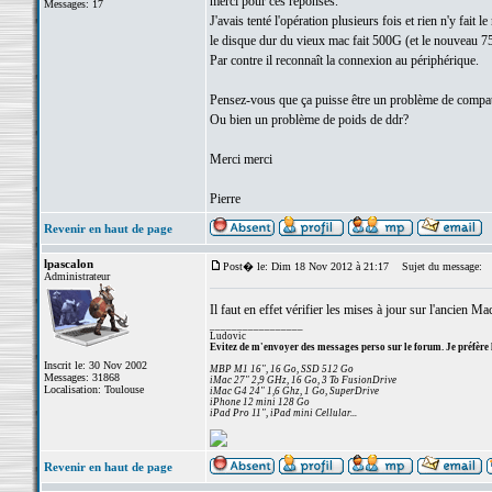
merci pour ces réponses.
Messages: 17
J'avais tenté l'opération plusieurs fois et rien n'y fa
le disque dur du vieux mac fait 500G (et le nouveau 750G
Par contre il reconnaît la connexion au périphérique.
Pensez-vous que ça puisse être un problème de compat
Ou bien un problème de poids de ddr?
Merci merci
Pierre
Revenir en haut de page
lpascalon
Post� le: Dim 18 Nov 2012 à 21:17
Sujet du message:
Administrateur
Il faut en effet vérifier les mises à jour sur l'ancien M
_________________
Ludovic
Evitez de m'envoyer des messages perso sur le forum. Je préfère 
Inscrit le: 30 Nov 2002
MBP M1 16", 16 Go, SSD 512 Go
Messages: 31868
iMac 27" 2,9 GHz, 16 Go, 3 To FusionDrive
Localisation: Toulouse
iMac G4 24" 1,6 Ghz, 1 Go, SuperDrive
iPhone 12 mini 128 Go
iPad Pro 11", iPad mini Cellular...
Revenir en haut de page