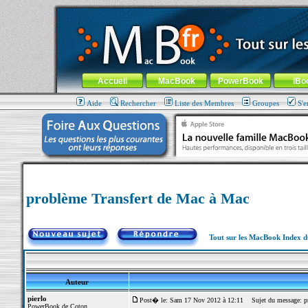
MacBook-fr.com : 100% Apple... 100% nomade !
Aller au contenu
-
Aller au menu général
-
Aller au menu de la
Menu général
Accueil
MacBook
PowerBook
iBo
Aide
Rechercher
Liste des Membres
Groupes
S'e
problème Transfert de Mac à Mac
Tout sur les MacBook Index 
Auteur
pierlo
Post� le: Sam 17 Nov 2012 à 12:11
Sujet du message: pr
PowerBook de Coton