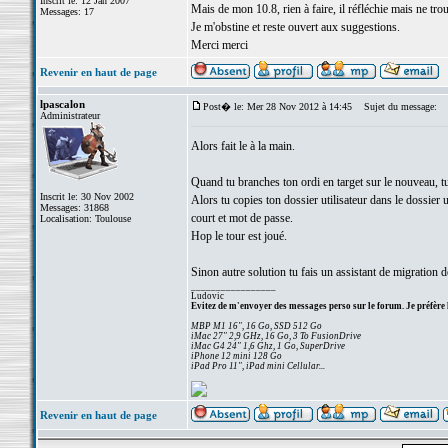
Inscrit le: 12 Jan 2007
Mais de mon 10.8, rien à faire, il réfléchie mais ne trou
Messages: 17
Je m'obstine et reste ouvert aux suggestions.
Merci merci
Revenir en haut de page
lpascalon
Post� le: Mer 28 Nov 2012 à 14:45
Sujet du message:
Administrateur
Alors fait le à la main.
Quand tu branches ton ordi en target sur le nouveau, tu
Inscrit le: 30 Nov 2002
Alors tu copies ton dossier utilisateur dans le dossier
Messages: 31868
court et mot de passe.
Localisation: Toulouse
Hop le tour est joué.
Sinon autre solution tu fais un assistant de migratio
_________________
Ludovic
Evitez de m'envoyer des messages perso sur le forum. Je préfère 
MBP M1 16", 16 Go, SSD 512 Go
iMac 27" 2,9 GHz, 16 Go, 3 To FusionDrive
iMac G4 24" 1,6 Ghz, 1 Go, SuperDrive
iPhone 12 mini 128 Go
iPad Pro 11", iPad mini Cellular...
Revenir en haut de page