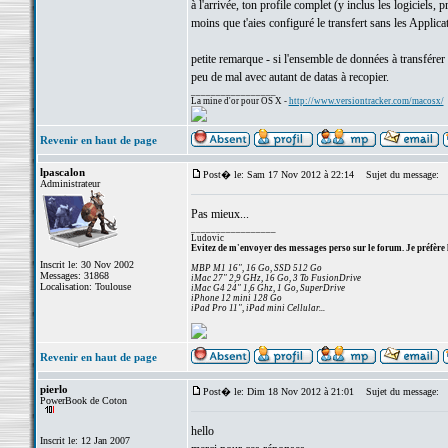
à l'arrivée, ton profile complet (y inclus les logiciels
moins que t'aies configuré le transfert sans les Applica
petite remarque - si l'ensemble de données à transfére
peu de mal avec autant de datas à recopier.
_________________
La mine d'or pour OS X -
http://www.versiontracker.com/macosx/
Revenir en haut de page
lpascalon
Post� le: Sam 17 Nov 2012 à 22:14
Sujet du message:
Administrateur
Pas mieux...
_________________
Ludovic
Evitez de m'envoyer des messages perso sur le forum. Je préfère 
Inscrit le: 30 Nov 2002
MBP M1 16", 16 Go, SSD 512 Go
Messages: 31868
iMac 27" 2,9 GHz, 16 Go, 3 To FusionDrive
Localisation: Toulouse
iMac G4 24" 1,6 Ghz, 1 Go, SuperDrive
iPhone 12 mini 128 Go
iPad Pro 11", iPad mini Cellular...
Revenir en haut de page
pierlo
Post� le: Dim 18 Nov 2012 à 21:01
Sujet du message:
PowerBook de Coton
hello
Inscrit le: 12 Jan 2007