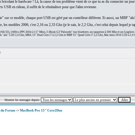
 bricolant le hardware ! Là, la cause de ton problème vient de ce que tu as du connecter un jou
 USB en rideau, il suffit de le réinitialiser pour que l'alim revienne.
ie" sur ce modèle, chaque port USB est géré par un contrôleur différent. Et aussi, un MBP "alu" 
, les modèles 2006, c'est 2,16 ou 2,33 Ghz (je le sais, le 2,2 Ghz, c'est celui depuis lequel je t
66/33), 1400cs (PPC 603e à 117 Mhz), 3 iBook G3"Palourde" (un blueberry, un tangerine à 300 Mhz et un Graphite
 "alu" C2D 2,4 Ghz, MBA 13" Dual Core i7 à 2,2 Ghz et MBP 15" Quad Core i7 2,5 Ghz, Mac mini 2010 C2D à 2,4 
:
Montrer les messages depuis:
x du Forum
->
MacBook Pro 15" Core2Duo