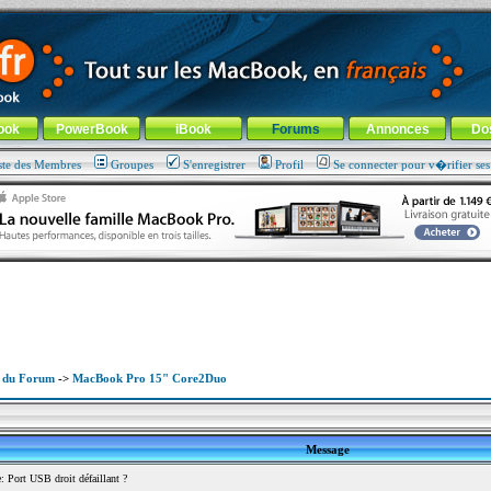
ade !
général
-
Aller au menu de la rubrique
ook
PowerBook
iBook
Forums
Annonces
Do
ste des Membres
Groupes
S'enregistrer
Profil
Se connecter pour v�rifier se
x du Forum
->
MacBook Pro 15" Core2Duo
Message
Port USB droit défaillant ?