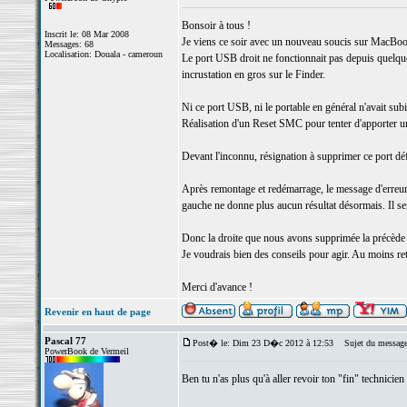
Bonsoir à tous !
Inscrit le: 08 Mar 2008
Je viens ce soir avec un nouveau soucis sur MacBo
Messages: 68
Localisation: Douala - cameroun
Le port USB droit ne fonctionnait pas depuis quelques
incrustation en gros sur le Finder.
Ni ce port USB, ni le portable en général n'avait su
Réalisation d'un Reset SMC pour tenter d'apporter un
Devant l'inconnu, résignation à supprimer ce port déf
Après remontage et redémarrage, le message d'erreur
gauche ne donne plus aucun résultat désormais. Il semb
Donc la droite que nous avons supprimée la précède 
Je voudrais bien des conseils pour agir. Au moins re
Merci d'avance !
Revenir en haut de page
Pascal 77
Post� le: Dim 23 D�c 2012 à 12:53
Sujet du message
PowerBook de Vermeil
Ben tu n'as plus qu'à aller revoir ton "fin" technicie