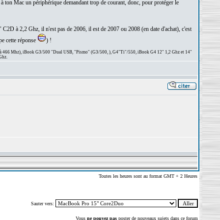
r à ton Mac un périphérique demandant trop de courant, donc, pour protéger le
C2D à 2,2 Ghz, il n'est pas de 2006, il est de 2007 ou 2008 (en date d'achat), c'est
ape cette réponse
) !
 à 466 Mhz), iBook G3/500 "Dual USB, "Pismo" (G3/500, ), G4"Ti"/550, iBook G4 12" 1,2 Ghz et 14"
Ghz.
Toutes les heures sont au format GMT + 2 Heures
Sauter vers:
Vous
ne pouvez pas
poster de nouveaux sujets dans ce forum