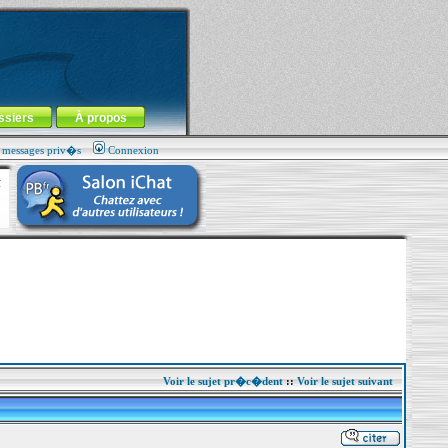
ssiers
À propos
s messages priv�s
Connexion
Voir le sujet pr�c�dent
::
Voir le sujet suivant