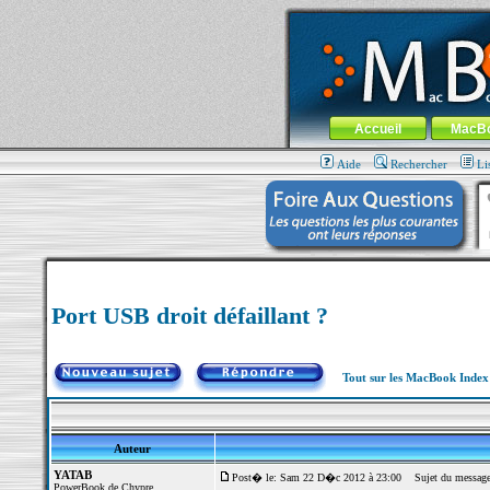
MacBook-fr.com : 100% Apple... 100% nom
Aller au contenu
-
Aller au menu 
Menu général
Accueil
MacB
Aide
Rechercher
Li
Port USB droit défaillant ?
Tout sur les MacBook Inde
Auteur
YATAB
Post� le: Sam 22 D�c 2012 à 23:00
Sujet du message: 
PowerBook de Chypre