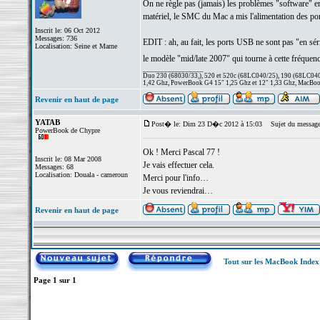
On ne règle pas (jamais) les problèmes "software" en
matériel, le SMC du Mac a mis l'alimentation des ports
Inscrit le: 06 Oct 2012
Messages: 736
EDIT : ah, au fait, les ports USB ne sont pas "en sér
Localisation: Seine et Marne
le modèle "mid/late 2007" qui tourne à cette fréquence
_________________
Duo 230 (68030/33,), 520 et 520c (68LC040/25), 190 (68LC040/
1,42 Ghz, PowerBook G4 15" 1,25 Ghz et 12" 1,33 Ghz, MacBook
Revenir en haut de page
YATAB
Post� le: Dim 23 D�c 2012 à 15:03
Sujet du message
PowerBook de Chypre
Ok ! Merci Pascal 77 !
Inscrit le: 08 Mar 2008
Je vais effectuer cela.
Messages: 68
Localisation: Douala - cameroun
Merci pour l'info…
Je vous reviendrai…
Revenir en haut de page
Tout sur les MacBook Inde
Page
1
sur
1