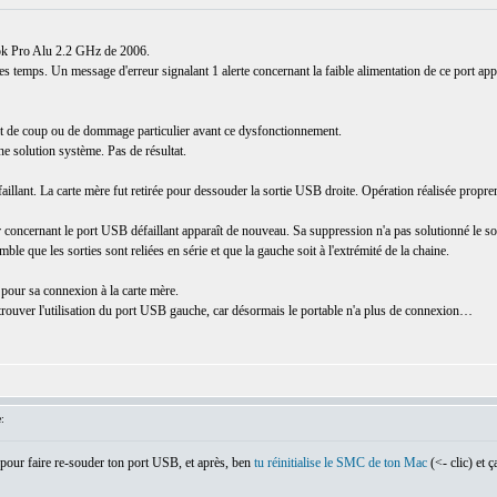
ok Pro Alu 2.2 GHz de 2006.
 temps. Un message d'erreur signalant 1 alerte concernant la faible alimentation de ce port appar
bit de coup ou de dommage particulier avant ce dysfonctionnement.
e solution système. Pas de résultat.
aillant. La carte mère fut retirée pour dessouder la sortie USB droite. Opération réalisée prop
 concernant le port USB défaillant apparaît de nouveau. Sa suppression n'a pas solutionné le 
le que les sorties sont reliées en série et que la gauche soit à l'extrémité de la chaine.
pour sa connexion à la carte mère.
trouver l'utilisation du port USB gauche, car désormais le portable n'a plus de connexion…
:
n pour faire re-souder ton port USB, et après, ben
tu réinitialise le SMC de ton Mac
(<- clic) et ça