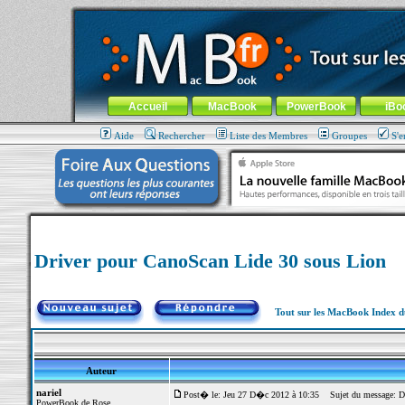
MacBook-fr.com : 100% Apple... 100% nomade !
Aller au contenu
-
Aller au menu général
-
Aller au menu de la
Menu général
Accueil
MacBook
PowerBook
iBo
Aide
Rechercher
Liste des Membres
Groupes
S'e
Driver pour CanoScan Lide 30 sous Lion
Tout sur les MacBook Index 
Auteur
nariel
Post� le: Jeu 27 D�c 2012 à 10:35
Sujet du message: Dr
PowerBook de Rose