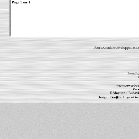
Page
1
sur
1
Pour soutenir le développement du
Powered b
T
www.powerboo
Vers
Rédaction :
Ludovi
Design :
Ga�l
- Logo et te
Informations :
PowerBook
-
MacBook Pro
-
i