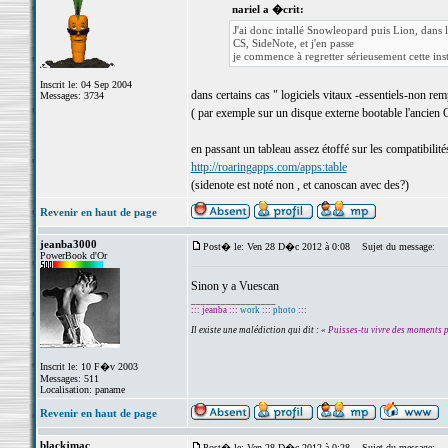
nariel a �crit:
J'ai donc intallé Snowleopard puis Lion, dans
CS, SideNote, et j'en passe
je commence à regretter sérieusement cette inst
Inscrit le: 04 Sep 2004
dans certains cas " logiciels vitaux -essentiels-non remp
Messages: 3734
( par exemple sur un disque externe bootable l'ancien
en passant un tableau assez étoffé sur les compatibilité
http://roaringapps.com/apps:table
(sidenote est noté non , et canoscan avec des?)
Revenir en haut de page
jeanba3000
Post� le: Ven 28 D�c 2012 à 0:08
Sujet du message:
PowerBook d'Or
Sinon y a Vuescan
_________________
::: jeanba :::
work
:::
photo
:::
Il existe une malédiction qui dit : «
Puisses-tu vivre des moments 
Inscrit le: 10 F�v 2003
Messages: 511
Localisation: paname
Revenir en haut de page
blackjmac
Post� le: Ven 28 D�c 2012 à 0:28
Sujet du message: