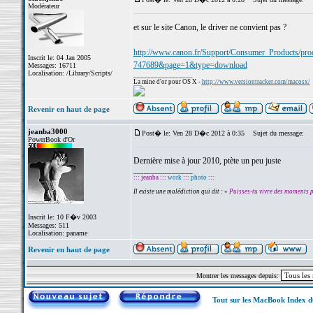
Modérateur
et sur le site Canon, le driver ne convient pas ?
http://www.canon.fr/Support/Consumer_Products/pr
Inscrit le: 04 Jan 2005
747689&page=1&type=download
Messages: 16711
Localisation: /Library/Scripts/
_________________
La mine d'or pour OS X -
http://www.versiontracker.com/macosx/
Revenir en haut de page
jeanba3000
Post� le: Ven 28 D�c 2012 à 0:35
Sujet du message:
PowerBook d'Or
Dernière mise à jour 2010, ptète un peu juste
_________________
::: jeanba :::
work
:::
photo
:::
Il existe une malédiction qui dit : «
Puisses-tu vivre des moments 
Inscrit le: 10 F�v 2003
Messages: 511
Localisation: paname
Revenir en haut de page
Montrer les messages depuis:
Tout sur les MacBook Index 