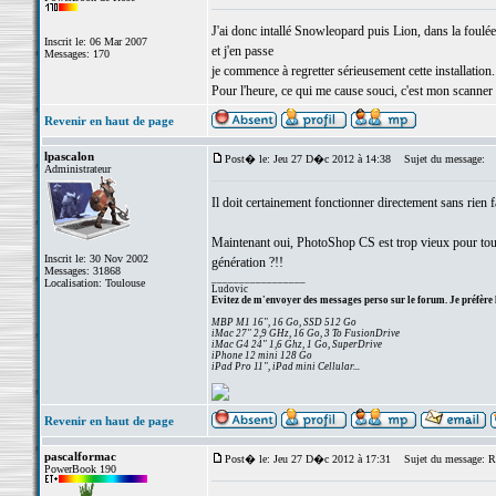
J'ai donc intallé Snowleopard puis Lion, dans la foul
Inscrit le: 06 Mar 2007
et j'en passe
Messages: 170
je commence à regretter sérieusement cette installation.
Pour l'heure, ce qui me cause souci, c'est mon scanner 
Revenir en haut de page
lpascalon
Post� le: Jeu 27 D�c 2012 à 14:38
Sujet du message:
Administrateur
Il doit certainement fonctionner directement sans rien 
Maintenant oui, PhotoShop CS est trop vieux pour tour
Inscrit le: 30 Nov 2002
génération ?!!
Messages: 31868
_________________
Localisation: Toulouse
Ludovic
Evitez de m'envoyer des messages perso sur le forum. Je préfère 
MBP M1 16", 16 Go, SSD 512 Go
iMac 27" 2,9 GHz, 16 Go, 3 To FusionDrive
iMac G4 24" 1,6 Ghz, 1 Go, SuperDrive
iPhone 12 mini 128 Go
iPad Pro 11", iPad mini Cellular...
Revenir en haut de page
pascalformac
Post� le: Jeu 27 D�c 2012 à 17:31
Sujet du message: Re
PowerBook 190