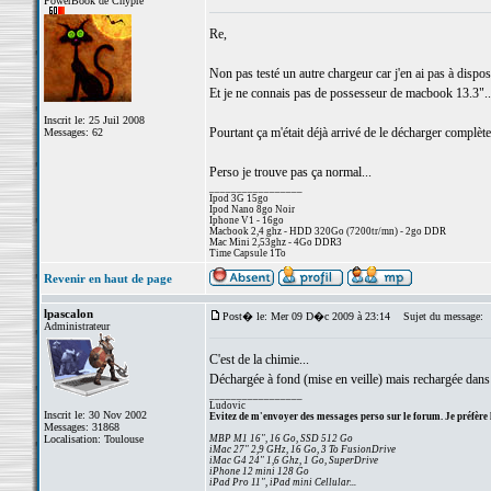
PowerBook de Chypre
Re,
Non pas testé un autre chargeur car j'en ai pas à dispos
Et je ne connais pas de possesseur de macbook 13.3"...
Inscrit le: 25 Juil 2008
Pourtant ça m'était déjà arrivé de le décharger complète
Messages: 62
Perso je trouve pas ça normal...
_________________
Ipod 3G 15go
Ipod Nano 8go Noir
Iphone V1 - 16go
Macbook 2,4 ghz - HDD 320Go (7200tr/mn) - 2go DDR
Mac Mini 2,53ghz - 4Go DDR3
Time Capsule 1To
Revenir en haut de page
lpascalon
Post� le: Mer 09 D�c 2009 à 23:14
Sujet du message:
Administrateur
C'est de la chimie...
Déchargée à fond (mise en veille) mais rechargée dans le
_________________
Ludovic
Inscrit le: 30 Nov 2002
Evitez de m'envoyer des messages perso sur le forum. Je préfère 
Messages: 31868
Localisation: Toulouse
MBP M1 16", 16 Go, SSD 512 Go
iMac 27" 2,9 GHz, 16 Go, 3 To FusionDrive
iMac G4 24" 1,6 Ghz, 1 Go, SuperDrive
iPhone 12 mini 128 Go
iPad Pro 11", iPad mini Cellular...