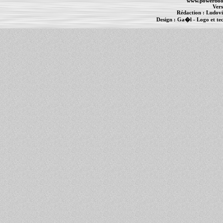
www.powerboo
Vers
Rédaction :
Ludovi
Design :
Ga�l
- Logo et te
Informations :
PowerBook
-
MacBook Pro
-
i