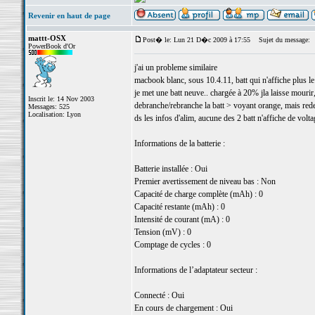
Revenir en haut de page
mattt-OSX
Post� le: Lun 21 D�c 2009 à 17:55
Sujet du message:
PowerBook d'Or
j'ai un probleme similaire
macbook blanc, sous 10.4.11, batt qui n'affiche plus 
je met une batt neuve.. chargée à 20% jla laisse mourir,
Inscrit le: 14 Nov 2003
debranche/rebranche la batt > voyant orange, mais rede
Messages: 525
Localisation: Lyon
ds les infos d'alim, aucune des 2 batt n'affiche de volta
Informations de la batterie :
Batterie installée : Oui
Premier avertissement de niveau bas : Non
Capacité de charge complète (mAh) : 0
Capacité restante (mAh) : 0
Intensité de courant (mA) : 0
Tension (mV) : 0
Comptage de cycles : 0
Informations de l’adaptateur secteur :
Connecté : Oui
En cours de chargement : Oui