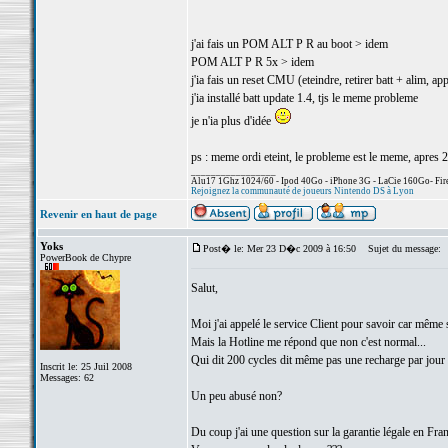
j'ai fais un POM ALT P R au boot > idem
POM ALT P R 5x > idem
j'ia fais un reset CMU (eteindre, retirer batt + alim, a
j'ia installé batt update 1.4, tjs le meme probleme
je n'ia plus d'idée
ps : meme ordi eteint, le probleme est le meme, apres 2
_________________
Alu17 1Ghz 1024/60 - Ipod 40Go - iPhone 3G - LaCie 160Go- Fire
Rejoignez la communauté de joueurs Nintendo DS à Lyon
Revenir en haut de page
Yoks
Post� le: Mer 23 D�c 2009 à 16:50
Sujet du message:
PowerBook de Chypre
Salut,
Moi j'ai appelé le service Client pour savoir car même 
Mais la Hotline me répond que non c'est normal...
Qui dit 200 cycles dit même pas une recharge par jour 
Inscrit le: 25 Juil 2008
Messages: 62
Un peu abusé non?
Du coup j'ai une question sur la garantie légale en Franc