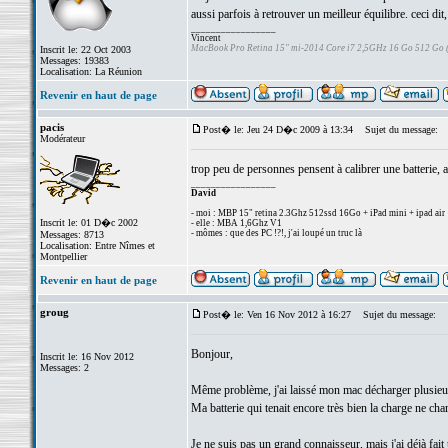
aussi parfois à retrouver un meilleur équilibre. ceci
_________________
Vincent
MacBook Pro Retina 15" mi-2014 Core i7 2,5GHz 16 Go 512 Go
Inscrit le: 22 Oct 2003
Messages: 19383
Localisation: La Réunion
Revenir en haut de page
pacis
Post� le: Jeu 24 D�c 2009 à 13:34
Sujet du message:
Modérateur
trop peu de personnes pensent à calibrer une batterie, al
_________________
David
- moi : MBP 15" retina 2.3Ghz 512ssd 16Go + iPad mini + ipad air
Inscrit le: 01 D�c 2002
- elle : MBA 1,6Ghz V1
- mômes : que des PC !?!, j'ai loupé un truc là
Messages: 8713
Localisation: Entre Nîmes et
Montpellier
Revenir en haut de page
groug
Post� le: Ven 16 Nov 2012 à 16:27
Sujet du message:
Bonjour,
Inscrit le: 16 Nov 2012
Messages: 2
Même problème, j'ai laissé mon mac décharger plusieur
Ma batterie qui tenait encore très bien la charge ne cha
Je ne suis pas un grand connaisseur, mais j'ai déjà fait 