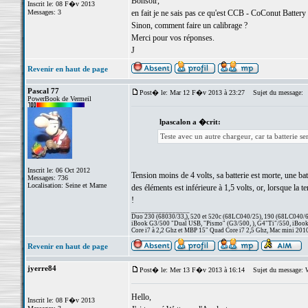
Bonsoir,
Inscrit le: 08 F�v 2013
Messages: 3
en fait je ne sais pas ce qu'est CCB - CoConut Battery 
Sinon, comment faire un calibrage ?
Merci pour vos réponses.
J
Revenir en haut de page
Pascal 77
Post� le: Mar 12 F�v 2013 à 23:27
Sujet du message:
PowerBook de Vermeil
lpascalon a �crit:
Teste avec un autre chargeur, car ta batterie semb
Inscrit le: 06 Oct 2012
Tension moins de 4 volts, sa batterie est morte, une bat
Messages: 736
Localisation: Seine et Marne
des éléments est inférieure à 1,5 volts, or, lorsque la t
!
_________________
Duo 230 (68030/33,), 520 et 520c (68LC040/25), 190 (68LC040/66/
iBook G3/500 "Dual USB, "Pismo" (G3/500, ), G4"Ti"/550, iBook
Core i7 à 2,2 Ghz et MBP 15" Quad Core i7 2,5 Ghz, Mac mini 201
Revenir en haut de page
jyerre84
Post� le: Mer 13 F�v 2013 à 16:14
Sujet du message: W
Hello,
Inscrit le: 08 F�v 2013