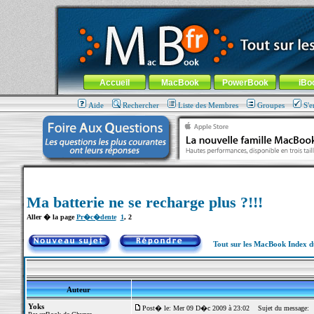
MacBook-fr.com : 100% Apple... 100% nomade !
Aller au contenu
-
Aller au menu général
-
Aller au menu de la
Menu général
Accueil
MacBook
PowerBook
iBo
Aide
Rechercher
Liste des Membres
Groupes
S'e
Ma batterie ne se recharge plus ?!!!
Aller � la page
Pr�c�dente
1
,
2
Tout sur les MacBook Index 
Auteur
Yoks
Post� le: Mer 09 D�c 2009 à 23:02
Sujet du message: