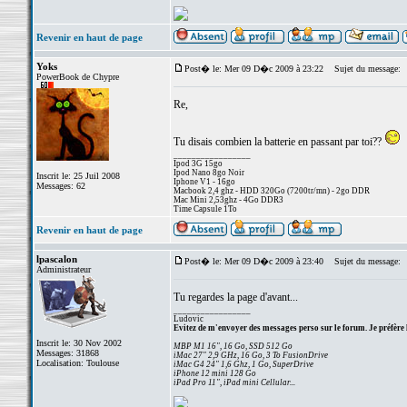
Revenir en haut de page
Yoks
Post� le: Mer 09 D�c 2009 à 23:22
Sujet du message:
PowerBook de Chypre
Re,
Tu disais combien la batterie en passant par toi??
_________________
Ipod 3G 15go
Ipod Nano 8go Noir
Inscrit le: 25 Juil 2008
Iphone V1 - 16go
Messages: 62
Macbook 2,4 ghz - HDD 320Go (7200tr/mn) - 2go DDR
Mac Mini 2,53ghz - 4Go DDR3
Time Capsule 1To
Revenir en haut de page
lpascalon
Post� le: Mer 09 D�c 2009 à 23:40
Sujet du message:
Administrateur
Tu regardes la page d'avant...
_________________
Ludovic
Evitez de m'envoyer des messages perso sur le forum. Je préfère 
Inscrit le: 30 Nov 2002
MBP M1 16", 16 Go, SSD 512 Go
Messages: 31868
iMac 27" 2,9 GHz, 16 Go, 3 To FusionDrive
Localisation: Toulouse
iMac G4 24" 1,6 Ghz, 1 Go, SuperDrive
iPhone 12 mini 128 Go
iPad Pro 11", iPad mini Cellular...