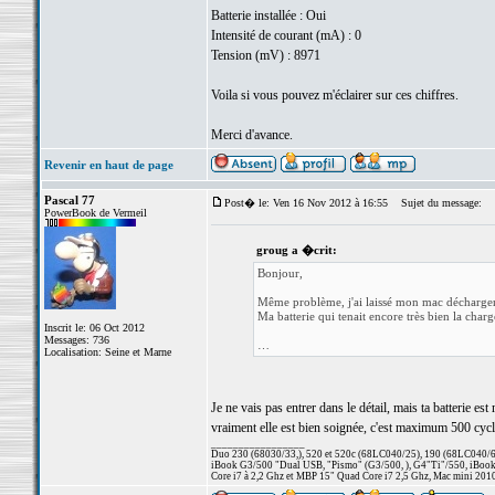
Batterie installée : Oui
Intensité de courant (mA) : 0
Tension (mV) : 8971
Voila si vous pouvez m'éclairer sur ces chiffres.
Merci d'avance.
Revenir en haut de page
Pascal 77
Post� le: Ven 16 Nov 2012 à 16:55
Sujet du message:
PowerBook de Vermeil
groug a �crit:
Bonjour,
Même problème, j'ai laissé mon mac décharger 
Ma batterie qui tenait encore très bien la char
Inscrit le: 06 Oct 2012
Messages: 736
…
Localisation: Seine et Marne
Je ne vais pas entrer dans le détail, mais ta batterie est
vraiment elle est bien soignée, c'est maximum 500 cycle
_________________
Duo 230 (68030/33,), 520 et 520c (68LC040/25), 190 (68LC040/66/
iBook G3/500 "Dual USB, "Pismo" (G3/500, ), G4"Ti"/550, iBook
Core i7 à 2,2 Ghz et MBP 15" Quad Core i7 2,5 Ghz, Mac mini 201