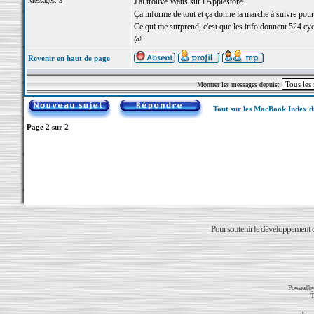
Messages: 3
J'ai trouvé Watts sur l'Applestore.
Ça informe de tout et ça donne la marche à suivre pour
Ce qui me surprend, c'est que les info donnent 524 cy
@+
Revenir en haut de page
Montrer les messages depuis:
Tout sur les MacBook Index 
Page
2
sur
2
Pour soutenir le développement du
Powered b
T