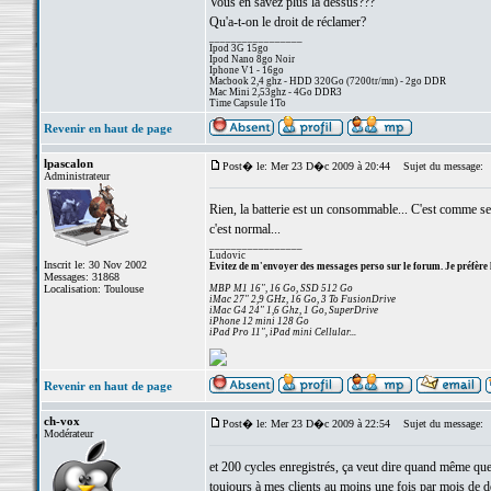
Vous en savez plus la dessus???
Qu'a-t-on le droit de réclamer?
_________________
Ipod 3G 15go
Ipod Nano 8go Noir
Iphone V1 - 16go
Macbook 2,4 ghz - HDD 320Go (7200tr/mn) - 2go DDR
Mac Mini 2,53ghz - 4Go DDR3
Time Capsule 1To
Revenir en haut de page
lpascalon
Post� le: Mer 23 D�c 2009 à 20:44
Sujet du message:
Administrateur
Rien, la batterie est un consommable... C'est comme s
c'est normal...
_________________
Ludovic
Inscrit le: 30 Nov 2002
Evitez de m'envoyer des messages perso sur le forum. Je préfère 
Messages: 31868
Localisation: Toulouse
MBP M1 16", 16 Go, SSD 512 Go
iMac 27" 2,9 GHz, 16 Go, 3 To FusionDrive
iMac G4 24" 1,6 Ghz, 1 Go, SuperDrive
iPhone 12 mini 128 Go
iPad Pro 11", iPad mini Cellular...
Revenir en haut de page
ch-vox
Post� le: Mer 23 D�c 2009 à 22:54
Sujet du message:
Modérateur
et 200 cycles enregistrés, ça veut dire quand même que
toujours à mes clients au moins une fois par mois de dé