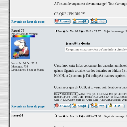
A l'instant le voyant est devenu orange ! Tout s'arrange
CE QUE J'EN DIS ???
Revenir en haut de page
Pascal 77
Post� le: Ven 08 F�v 2013 à 23:57
Sujet du message: Re
PowerBook de Vermeil
jyerre84 a �crit:
Ce qui me chagrine c'est qu'une info a circulé 
Inscrit le: 06 Oct 2012
C'est faux, cette infos concernait les batteries au nicke
Messages: 736
Localisation: Seine et Marne
qu'une légende urbaine, car les batteries au lithium 1) 
Ni MH, et 2) comme je l'ai indiqué à maintes reprises.
Quant à ce que dit CCB, si tu veux voir l'état de ta ba
_________________
Duo 230 (68030/33,), 520 et 520c (68LC040/25), 190 (68LC040/66/
iBook G3/500 "Dual USB, "Pismo" (G3/500, ), G4"Ti"/550, iBook
Core i7 à 2,2 Ghz et MBP 15" Quad Core i7 2,5 Ghz, Mac mini 201
Revenir en haut de page
jyerre84
Post� le: Mar 12 F�v 2013 à 21:58
Sujet du message: 