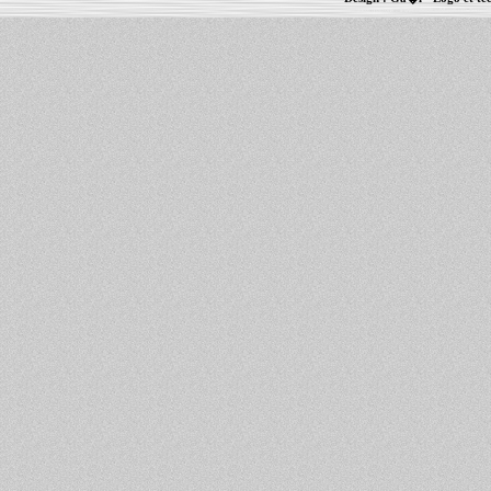
Informations :
PowerBook
-
MacBook Pro
-
i