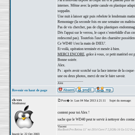
J'ai a nouveau déposé la coque inf et le plateau puis d
internes. Même avec la petite canule en plastique adapt
soppalin.
Une nuit à laisser agir puis rebelote le lendemain matin
Remontage (la seconde fois en une semaine on maîtris
Pas de vis chercher, pas de clips plastiques endommag
Dès l'appui sur le verrou, le capot s’entrebâille d'un 
redescend pas). Toutefois l'axe des charnière possèden
Ce WD40 'c'est la main de DIEU'.
Et voilà, opération terminée et menée à bien.
MERCI ENCORE
, grâce à vous, ce petit matériel est 
Bonne soirée.
Alex.
Ps : après avoir scotché sur la face interne de la coque 
une ou deux photos, merci de me le faire savoir.
_________________
Alex
Revenir en haut de page
ch-vox
Post� le: Lun 04 Mar 2013 à 21:11
Sujet du message:
Modérateur
content pour toi Alex !
sache que le WD40 peut te servir à nettoyer des contacts 
_________________
Vincent
MacBook Pro Retina 15" mi-2014 Core i7 2,5GHz 16 Go 512 Go
Inscrit le: 22 Oct 2003