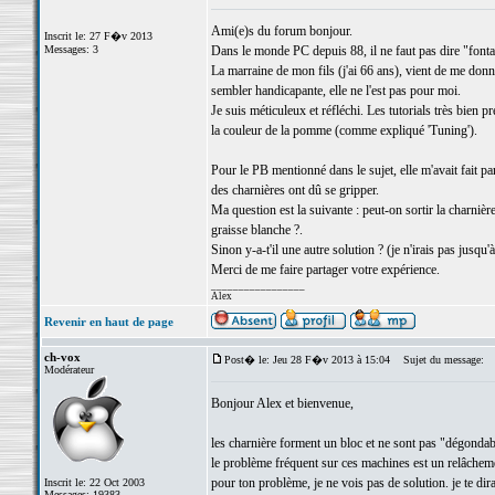
Ami(e)s du forum bonjour.
Inscrit le: 27 F�v 2013
Messages: 3
Dans le monde PC depuis 88, il ne faut pas dire "fontai
La marraine de mon fils (j'ai 66 ans), vient de me don
sembler handicapante, elle ne l'est pas pour moi.
Je suis méticuleux et réfléchi. Les tutorials très bien
la couleur de la pomme (comme expliqué 'Tuning').
Pour le PB mentionné dans le sujet, elle m'avait fait pa
des charnières ont dû se gripper.
Ma question est la suivante : peut-on sortir la charnière
graisse blanche ?.
Sinon y-a-t'il une autre solution ? (je n'irais pas jusqu'
Merci de me faire partager votre expérience.
_________________
Alex
Revenir en haut de page
ch-vox
Post� le: Jeu 28 F�v 2013 à 15:04
Sujet du message:
Modérateur
Bonjour Alex et bienvenue,
les charnière forment un bloc et ne sont pas "dégondab
le problème fréquent sur ces machines est un relâchement
pour ton problème, je ne vois pas de solution. je te di
Inscrit le: 22 Oct 2003
Messages: 19383