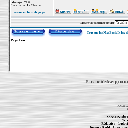
Messages: 19383
Localisation: La Réunion
Revenir en haut de page
Montrer les messages depuis:
Tout sur les MacBook Index 
Page
1
sur
1
Pour soutenir le développement du
Powered b
T
www.powerboo
Vers
Rédaction :
Ludovi
Design :
Ga�l
- Logo et te