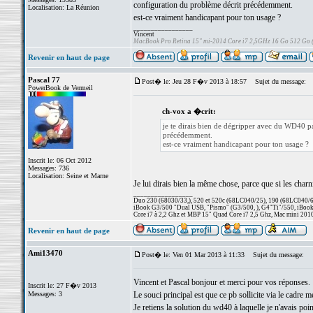
configuration du problème décrit précédemment.
Localisation: La Réunion
est-ce vraiment handicapant pour ton usage ?
_________________
Vincent
MacBook Pro Retina 15" mi-2014 Core i7 2,5GHz 16 Go 512 Go
Revenir en haut de page
Pascal 77
Post� le: Jeu 28 F�v 2013 à 18:57
Sujet du message:
PowerBook de Vermeil
ch-vox a �crit:
je te dirais bien de dégripper avec du WD40 pa
précédemment.
est-ce vraiment handicapant pour ton usage ?
Inscrit le: 06 Oct 2012
Messages: 736
Localisation: Seine et Marne
Je lui dirais bien la même chose, parce que si les charni
_________________
Duo 230 (68030/33,), 520 et 520c (68LC040/25), 190 (68LC040/66/
iBook G3/500 "Dual USB, "Pismo" (G3/500, ), G4"Ti"/550, iBook
Core i7 à 2,2 Ghz et MBP 15" Quad Core i7 2,5 Ghz, Mac mini 201
Revenir en haut de page
Ami13470
Post� le: Ven 01 Mar 2013 à 11:33
Sujet du message:
Vincent et Pascal bonjour et merci pour vos réponses.
Inscrit le: 27 F�v 2013
Messages: 3
Le souci principal est que ce pb sollicite via le cadre m
Je retiens la solution du wd40 à laquelle je n'avais po