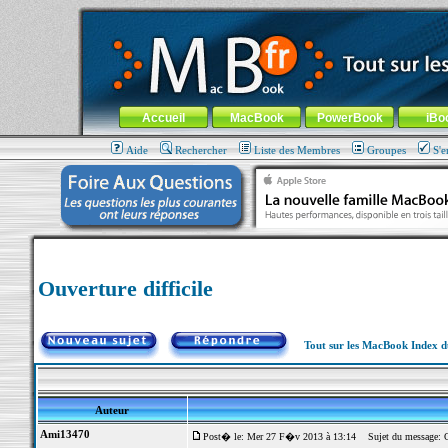
MacBook-fr.com : 100% Apple... 100% nomade !
Aller au contenu
-
Aller au menu général
-
Aller au menu de la
Menu général
Accueil
MacBook
PowerBook
iBo
Aide
Rechercher
Liste des Membres
Groupes
S'e
Ouverture difficile
Tout sur les MacBook Index 
Auteur
Ami13470
Post� le: Mer 27 F�v 2013 à 13:14
Sujet du message: Ou