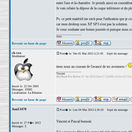
entre l'axe et la charnière. Je prends aussi en considér
Je vais refaire la dépose de la coque inférieure et du p
Ps: ce petit matériel me ravit pour l'utilisation que je 
car mon desktop sous XP SP3 n'est pas la solution.
Je vous souhaite une bonne journée et puisque nous 
_________________
Alex
Revenir en haut de page
ch-vox
Post� le: Ven 01 Mar 2013 à 21:43
Sujet du message:
Modérateur
tiens nous au courant de l'avancé de tes aventures !
_________________
Vincent
MacBook Pro Retina 15" mi-2014 Core i7 2,5GHz 16 Go 512 Go
Inscrit le: 22 Oct 2003
Messages: 19383
Localisation: La Réunion
Revenir en haut de page
Ami13470
Post� le: Lun 04 Mar 2013 à 20:10
Sujet du message:
Vincent et Pascal bonsoir.
Inscrit le: 27 F�v 2013
Messages: 3