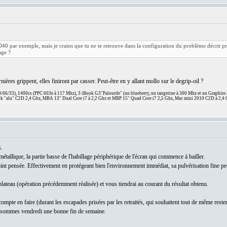
D40 par exemple, mais je crains que tu ne te retrouve dans la configuration du problème décrit 
age ?
nières grippent, elles finiront par casser. Peut-être en y allant mollo sur le degrip-oil ?
66/33), 1400cs (PPC 603e à 117 Mhz), 3 iBook G3"Palourde" (un blueberry, un tangerine à 300 Mhz et un Graphite
 "alu" C2D 2,4 Ghz, MBA 13" Dual Core i7 à 2,2 Ghz et MBP 15" Quad Core i7 2,5 Ghz, Mac mini 2010 C2D à 2,4 
.
 métallique, la partie basse de l'habillage périphérique de l'écran qui commence à bailler.
oint pensée. Effectivement en protégeant bien l'environnement immédiat, sa pulvérisation fine peu
 plateau (opération précédemment réalisée) et vous tiendrai au courant du résultat obtenu.
je compte en faire (durant les escapades prisées par les retraités, qui souhaitent tout de même re
 sommes vendredi une bonne fin de semaine.