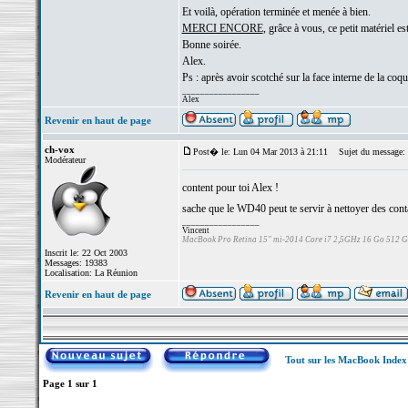
Et voilà, opération terminée et menée à bien.
MERCI ENCORE
, grâce à vous, ce petit matériel es
Bonne soirée.
Alex.
Ps : après avoir scotché sur la face interne de la coqu
_________________
Alex
Revenir en haut de page
ch-vox
Post� le: Lun 04 Mar 2013 à 21:11
Sujet du message:
Modérateur
content pour toi Alex !
sache que le WD40 peut te servir à nettoyer des contact
_________________
Vincent
MacBook Pro Retina 15" mi-2014 Core i7 2,5GHz 16 Go 512 
Inscrit le: 22 Oct 2003
Messages: 19383
Localisation: La Réunion
Revenir en haut de page
Tout sur les MacBook Inde
Page
1
sur
1