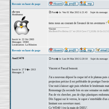
Revenir en haut de page
ch-vox
Post� le: Ven 01 Mar 2013 à 21:43
Sujet du message:
Modérateur
tiens nous au courant de l'avancé de tes aventures !
_________________
Vincent
MacBook Pro Retina 15" mi-2014 Core i7 2,5GHz 16 Go 512 
Inscrit le: 22 Oct 2003
Messages: 19383
Localisation: La Réunion
Revenir en haut de page
Ami13470
Post� le: Lun 04 Mar 2013 à 20:10
Sujet du message:
Vincent et Pascal bonsoir.
Inscrit le: 27 F�v 2013
Messages: 3
J'ai a nouveau déposé la coque inf et le plateau puis
projection précise il est préférable de protéger l'en
Une nuit à laisser agir puis rebelote le lendemain mat
Remontage (la seconde fois en une semaine on maîtr
Pas de vis chercher, pas de clips plastiques endomm
Dès l'appui sur le verrou, le capot s’entrebâille d'u
limitant son ouverture maxi.
Ce WD40 'c'est la main de DIEU'.