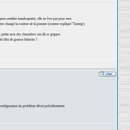
eut sembler handicapante, elle ne l'est pas pour moi.
i même changé la couleur de la pomme (comme expliqué 'Tuning').
x petits axes des charnières ont dû se gripper.
tit film de graisse blanche ?.
a configuration du problème décrit précédemment.