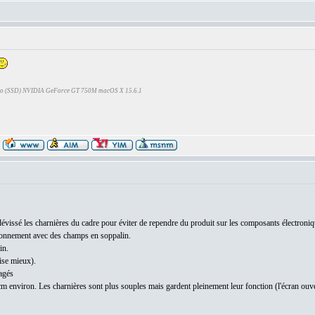
Go (SSD) NVIDIA GeForce GT 750M macOS X 15.6.1
 dévissé les charnières du cadre pour éviter de rependre du produit sur les composants électroni
vironnement avec des champs en soppalin.
in.
ise mieux).
agés
n cm environ. Les charnières sont plus souples mais gardent pleinement leur fonction (l'écran ouv