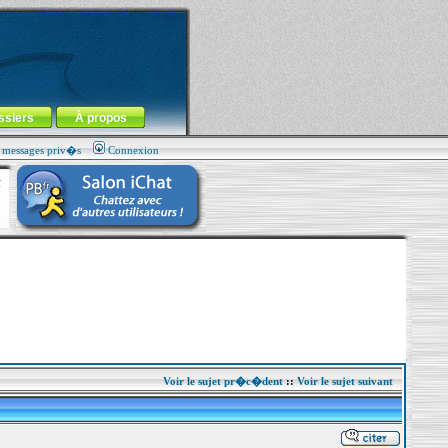
ssiers
À propos
s messages priv�s
Connexion
Voir le sujet pr�c�dent
::
Voir le sujet suivant