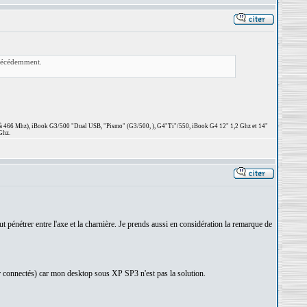
précédemment.
 à 466 Mhz), iBook G3/500 "Dual USB, "Pismo" (G3/500, ), G4"Ti"/550, iBook G4 12" 1,2 Ghz et 14"
Ghz.
t pénétrer entre l'axe et la charnière. Je prends aussi en considération la remarque de
ster connectés) car mon desktop sous XP SP3 n'est pas la solution.