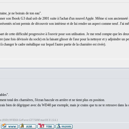
aine, je ne boirais de ton eau".
onner son Ibook G3 dual usb de 2001 suite à l'achat d'un nouvel Apple. Même si son ancienneté p
ien présentés m'ont permis de découvrir son intérieur et de lui rendre un aspect comme neuf. J'a
part de cette difficulté progressive à l'ouvrir pour son utilisation. Je me rend compte que les deu
re (une fois dévissée du socle) en la faisant glisser de l'axe pour la nettoyer et y adjoindre un pe
u'à changer le cadre métallique sur lequel l'autre partie de la charnière est rivée).
ables".
nt total des charnières, l'écran bascule en arrière et ne tient plus en position.
 dirais bien de dégripper avec du WD40 par exemple, mais je crains que tu ne te retrouve dans l
Go (SSD) NVIDIA GeForce GT 750M macOS X 15.6.1