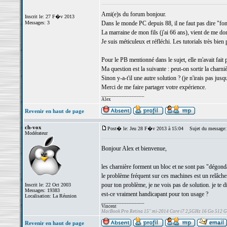
Ami(e)s du forum bonjour.
Inscrit le: 27 F�v 2013
Messages: 3
Dans le monde PC depuis 88, il ne faut pas dire "font
La marraine de mon fils (j'ai 66 ans), vient de me d
Je suis méticuleux et réfléchi. Les tutorials très b
Pour le PB mentionné dans le sujet, elle m'avait fait 
Ma question est la suivante : peut-on sortir la charniè
Sinon y-a-t'il une autre solution ? (je n'irais pas jusq
Merci de me faire partager votre expérience.
_________________
Alex
Revenir en haut de page
ch-vox
Post� le: Jeu 28 F�v 2013 à 15:04
Sujet du message:
Modérateur
Bonjour Alex et bienvenue,
les charnière forment un bloc et ne sont pas "dégond
le problème fréquent sur ces machines est un relâcheme
pour ton problème, je ne vois pas de solution. je te
Inscrit le: 22 Oct 2003
Messages: 19383
est-ce vraiment handicapant pour ton usage ?
Localisation: La Réunion
_________________
Vincent
MacBook Pro Retina 15" mi-2014 Core i7 2,5GHz 16 Go 512 
Revenir en haut de page