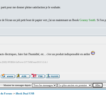
t parti pour me donner pleine satisfaction je le souhaite.
e de l'écran un joli petit bout de papier vert, j'ai un maintenant un Ibook
Granny Smith
. Si l'on
s électriques, faire fuir l'humidité, etc... c'est un produit indispensable en atelier
Go (SSD) NVIDIA GeForce GT 750M macOS X 15.6.1
Montrer les messages depuis:
x du Forum
->
iBook Dual USB