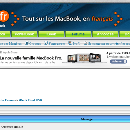
ade !
général
-
Aller au menu de la rubrique
ook
PowerBook
iBook
Forums
Annonces
Do
ste des Membres
Groupes
S'enregistrer
Profil
Se connecter pour v�rifier se
x du Forum
->
iBook Dual USB
Message
Ouverture difficile