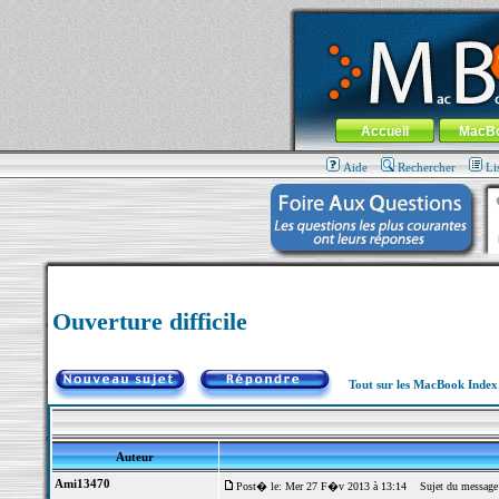
MacBook-fr.com : 100% Apple... 100% nom
Aller au contenu
-
Aller au menu 
Menu général
Accueil
MacB
Aide
Rechercher
Li
Ouverture difficile
Tout sur les MacBook Inde
Auteur
Ami13470
Post� le: Mer 27 F�v 2013 à 13:14
Sujet du message: 