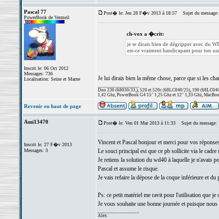
Pascal 77
Post� le: Jeu 28 F�v 2013 à 18:57
Sujet du message:
PowerBook de Vermeil
ch-vox a �crit:
je te dirais bien de dégripper avec du W
est-ce vraiment handicapant pour ton us
Inscrit le: 06 Oct 2012
Messages: 736
Je lui dirais bien la même chose, parce que si les char
Localisation: Seine et Marne
_________________
Duo 230 (68030/33,), 520 et 520c (68LC040/25), 190 (68LC040/
1,42 Ghz, PowerBook G4 15" 1,25 Ghz et 12" 1,33 Ghz, MacBook
Revenir en haut de page
Ami13470
Post� le: Ven 01 Mar 2013 à 11:33
Sujet du message:
Vincent et Pascal bonjour et merci pour vos réponses
Inscrit le: 27 F�v 2013
Messages: 3
Le souci principal est que ce pb sollicite via le cadre
Je retiens la solution du wd40 à laquelle je n'avais p
Pascal et assume le risque.
Je vais refaire la dépose de la coque inférieure et du
Ps: ce petit matériel me ravit pour l'utilisation que 
Je vous souhaite une bonne journée et puisque nous
_________________
Alex