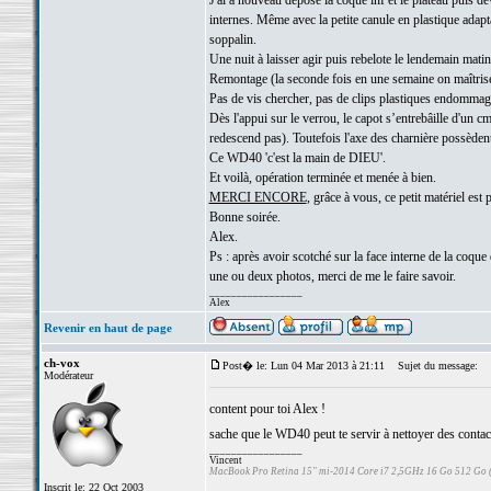
J'ai a nouveau déposé la coque inf et le plateau puis d
internes. Même avec la petite canule en plastique adapt
soppalin.
Une nuit à laisser agir puis rebelote le lendemain matin
Remontage (la seconde fois en une semaine on maîtris
Pas de vis chercher, pas de clips plastiques endommag
Dès l'appui sur le verrou, le capot s’entrebâille d'un 
redescend pas). Toutefois l'axe des charnière possèden
Ce WD40 'c'est la main de DIEU'.
Et voilà, opération terminée et menée à bien.
MERCI ENCORE
, grâce à vous, ce petit matériel est 
Bonne soirée.
Alex.
Ps : après avoir scotché sur la face interne de la coque 
une ou deux photos, merci de me le faire savoir.
_________________
Alex
Revenir en haut de page
ch-vox
Post� le: Lun 04 Mar 2013 à 21:11
Sujet du message:
Modérateur
content pour toi Alex !
sache que le WD40 peut te servir à nettoyer des contacts 
_________________
Vincent
MacBook Pro Retina 15" mi-2014 Core i7 2,5GHz 16 Go 512 Go
Inscrit le: 22 Oct 2003