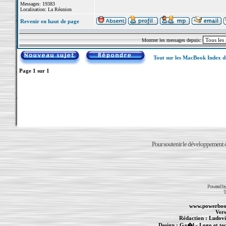
Messages: 19383
Localisation: La Réunion
Revenir en haut de page
Montrer les messages depuis:
Tout sur les MacBook Index 
Page
1
sur
1
Pour soutenir le développement du
Powered b
T
www.powerboo
Vers
Rédaction :
Ludovi
Design :
Ga�l
- Logo et te