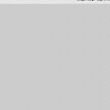
Informations :
PowerBook
-
MacBook Pro
-
i