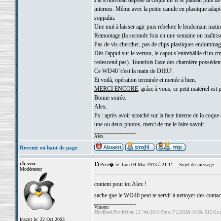
J'ai a nouveau déposé la coque inf et le plateau puis d
internes. Même avec la petite canule en plastique adapt
soppalin.
Une nuit à laisser agir puis rebelote le lendemain matin
Remontage (la seconde fois en une semaine on maîtris
Pas de vis chercher, pas de clips plastiques endommag
Dès l'appui sur le verrou, le capot s’entrebâille d'un 
redescend pas). Toutefois l'axe des charnière possèden
Ce WD40 'c'est la main de DIEU'.
Et voilà, opération terminée et menée à bien.
MERCI ENCORE
, grâce à vous, ce petit matériel est 
Bonne soirée.
Alex.
Ps : après avoir scotché sur la face interne de la coque 
une ou deux photos, merci de me le faire savoir.
_________________
Alex
Revenir en haut de page
ch-vox
Post� le: Lun 04 Mar 2013 à 21:11
Sujet du message:
Modérateur
content pour toi Alex !
sache que le WD40 peut te servir à nettoyer des contacts 
_________________
Vincent
MacBook Pro Retina 15" mi-2014 Core i7 2,5GHz 16 Go 512 Go
Inscrit le: 22 Oct 2003