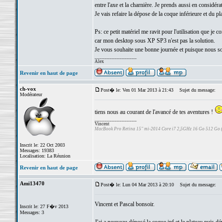
entre l'axe et la charnière. Je prends aussi en considér
Je vais refaire la dépose de la coque inférieure et du p
Ps: ce petit matériel me ravit pour l'utilisation que je 
car mon desktop sous XP SP3 n'est pas la solution.
Je vous souhaite une bonne journée et puisque nous 
_________________
Alex
Revenir en haut de page
ch-vox
Post� le: Ven 01 Mar 2013 à 21:43
Sujet du message:
Modérateur
tiens nous au courant de l'avancé de tes aventures !
_________________
Vincent
MacBook Pro Retina 15" mi-2014 Core i7 2,5GHz 16 Go 512 Go
Inscrit le: 22 Oct 2003
Messages: 19383
Localisation: La Réunion
Revenir en haut de page
Ami13470
Post� le: Lun 04 Mar 2013 à 20:10
Sujet du message:
Vincent et Pascal bonsoir.
Inscrit le: 27 F�v 2013
Messages: 3