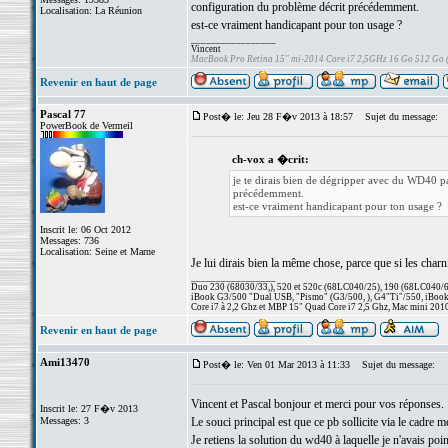
configuration du problème décrit précédemment.
Localisation: La Réunion
est-ce vraiment handicapant pour ton usage ?
_________________
Vincent
MacBook Pro Retina 15" mi-2014 Core i7 2,5GHz 16 Go 512 Go
Revenir en haut de page
Pascal 77
Post� le: Jeu 28 F�v 2013 à 18:57
Sujet du message:
PowerBook de Vermeil
ch-vox a �crit:
je te dirais bien de dégripper avec du WD40 pa
précédemment.
est-ce vraiment handicapant pour ton usage ?
Inscrit le: 06 Oct 2012
Messages: 736
Localisation: Seine et Marne
Je lui dirais bien la même chose, parce que si les charni
_________________
Duo 230 (68030/33,), 520 et 520c (68LC040/25), 190 (68LC040/66/
iBook G3/500 "Dual USB, "Pismo" (G3/500, ), G4"Ti"/550, iBook
Core i7 à 2,2 Ghz et MBP 15" Quad Core i7 2,5 Ghz, Mac mini 201
Revenir en haut de page
Ami13470
Post� le: Ven 01 Mar 2013 à 11:33
Sujet du message:
Vincent et Pascal bonjour et merci pour vos réponses.
Inscrit le: 27 F�v 2013
Messages: 3
Le souci principal est que ce pb sollicite via le cadre m
Je retiens la solution du wd40 à laquelle je n'avais po