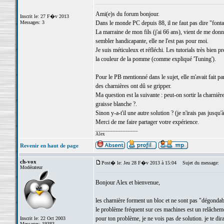
Ami(e)s du forum bonjour.
Inscrit le: 27 F�v 2013
Messages: 3
Dans le monde PC depuis 88, il ne faut pas dire "fontai
La marraine de mon fils (j'ai 66 ans), vient de me don
sembler handicapante, elle ne l'est pas pour moi.
Je suis méticuleux et réfléchi. Les tutorials très bien
la couleur de la pomme (comme expliqué 'Tuning').
Pour le PB mentionné dans le sujet, elle m'avait fait pa
des charnières ont dû se gripper.
Ma question est la suivante : peut-on sortir la charnière
graisse blanche ?.
Sinon y-a-t'il une autre solution ? (je n'irais pas jusqu'
Merci de me faire partager votre expérience.
_________________
Alex
Revenir en haut de page
ch-vox
Post� le: Jeu 28 F�v 2013 à 15:04
Sujet du message:
Modérateur
Bonjour Alex et bienvenue,
les charnière forment un bloc et ne sont pas "dégondab
le problème fréquent sur ces machines est un relâchement
pour ton problème, je ne vois pas de solution. je te di
Inscrit le: 22 Oct 2003
Messages: 19383