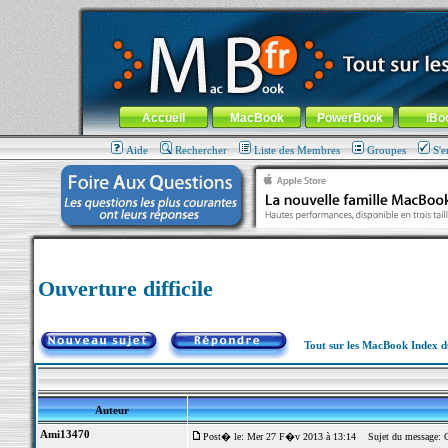
MacBook-fr.com : 100% Apple... 100% nomade !
Aller au contenu
-
Aller au menu général
-
Aller au menu de la
Menu général
Accueil
MacBook
PowerBook
iBo
Aide
Rechercher
Liste des Membres
Groupes
S'e
Ouverture difficile
Tout sur les MacBook Index 
Auteur
Ami13470
Post� le: Mer 27 F�v 2013 à 13:14
Sujet du message: Ou