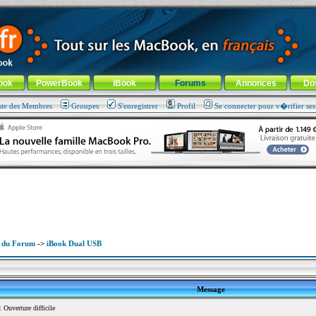
ade !
général
-
Aller au menu de la rubrique
ook
PowerBook
iBook
Forums
Annonces
Do
ste des Membres
Groupes
S'enregistrer
Profil
Se connecter pour v�rifier se
x du Forum
->
iBook Dual USB
Message
Ouverture difficile