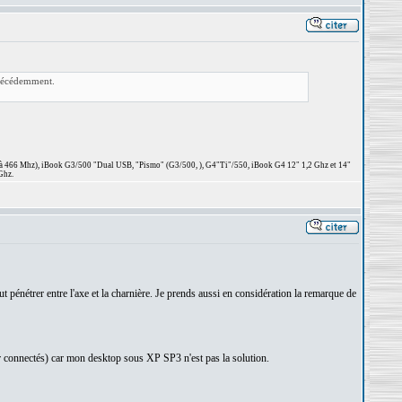
précédemment.
 à 466 Mhz), iBook G3/500 "Dual USB, "Pismo" (G3/500, ), G4"Ti"/550, iBook G4 12" 1,2 Ghz et 14"
Ghz.
t pénétrer entre l'axe et la charnière. Je prends aussi en considération la remarque de
ster connectés) car mon desktop sous XP SP3 n'est pas la solution.