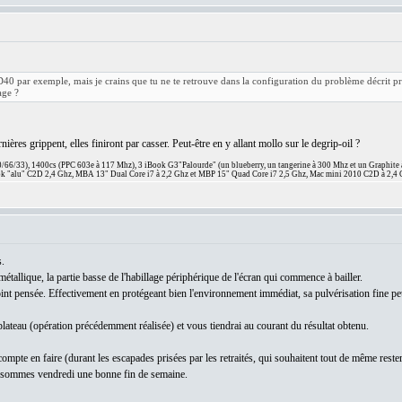
D40 par exemple, mais je crains que tu ne te retrouve dans la configuration du problème décrit 
age ?
nières grippent, elles finiront par casser. Peut-être en y allant mollo sur le degrip-oil ?
66/33), 1400cs (PPC 603e à 117 Mhz), 3 iBook G3"Palourde" (un blueberry, un tangerine à 300 Mhz et un Graphite
 "alu" C2D 2,4 Ghz, MBA 13" Dual Core i7 à 2,2 Ghz et MBP 15" Quad Core i7 2,5 Ghz, Mac mini 2010 C2D à 2,4 
.
 métallique, la partie basse de l'habillage périphérique de l'écran qui commence à bailler.
oint pensée. Effectivement en protégeant bien l'environnement immédiat, sa pulvérisation fine peu
 plateau (opération précédemment réalisée) et vous tiendrai au courant du résultat obtenu.
je compte en faire (durant les escapades prisées par les retraités, qui souhaitent tout de même re
 sommes vendredi une bonne fin de semaine.