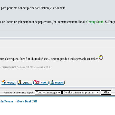
t parti pour me donner pleine satisfaction je le souhaite.
e de l'écran un joli petit bout de papier vert, j'ai un maintenant un Ibook
Granny Smith
. Si l'on
s électriques, faire fuir l'humidité, etc... c'est un produit indispensable en atelier
Go (SSD) NVIDIA GeForce GT 750M macOS X 15.6.1
Montrer les messages depuis:
x du Forum
->
iBook Dual USB