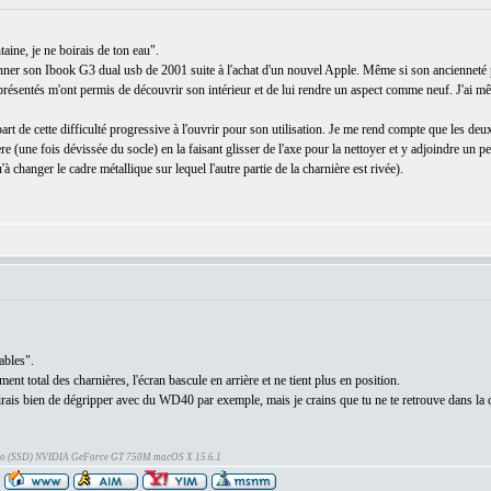
aine, je ne boirais de ton eau".
onner son Ibook G3 dual usb de 2001 suite à l'achat d'un nouvel Apple. Même si son ancienneté p
ien présentés m'ont permis de découvrir son intérieur et de lui rendre un aspect comme neuf. J'a
part de cette difficulté progressive à l'ouvrir pour son utilisation. Je me rend compte que les deu
re (une fois dévissée du socle) en la faisant glisser de l'axe pour la nettoyer et y adjoindre un pe
u'à changer le cadre métallique sur lequel l'autre partie de la charnière est rivée).
ables".
nt total des charnières, l'écran bascule en arrière et ne tient plus en position.
 dirais bien de dégripper avec du WD40 par exemple, mais je crains que tu ne te retrouve dans l
Go (SSD) NVIDIA GeForce GT 750M macOS X 15.6.1