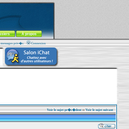
ssiers
À propos
s messages priv�s
Connexion
Voir le sujet pr�c�dent
::
Voir le sujet suivant