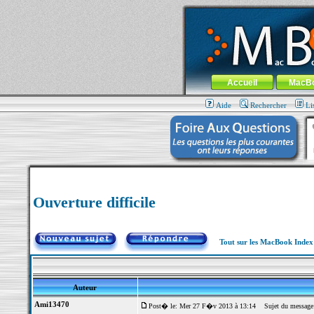
MacBook-fr.com : 100% Apple... 100% nom
Aller au contenu
-
Aller au menu 
Menu général
Accueil
MacB
Aide
Rechercher
Li
Ouverture difficile
Tout sur les MacBook Inde
Auteur
Ami13470
Post� le: Mer 27 F�v 2013 à 13:14
Sujet du message: 