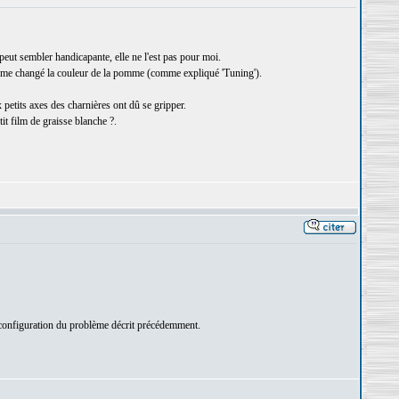
eut sembler handicapante, elle ne l'est pas pour moi.
i même changé la couleur de la pomme (comme expliqué 'Tuning').
x petits axes des charnières ont dû se gripper.
tit film de graisse blanche ?.
a configuration du problème décrit précédemment.