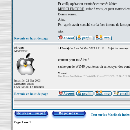
Et voilà, opération terminée et menée à bien.
MERCI ENCORE
, grâce à vous, ce petit matériel es
Bonne soirée.
Alex.
Ps : après avoir scotché sur la face interne de la coqu
_________________
Alex
Revenir en haut de page
ch-vox
Post� le: Lun 04 Mar 2013 à 21:11
Sujet du message:
Modérateur
content pour toi Alex !
sache que le WD40 peut te servir à nettoyer des contact
_________________
Vincent
MacBook Pro Retina 15" mi-2014 Core i7 2,5GHz 16 Go 512 
Inscrit le: 22 Oct 2003
Messages: 19383
Localisation: La Réunion
Revenir en haut de page
Tout sur les MacBook Inde
Page
1
sur
1