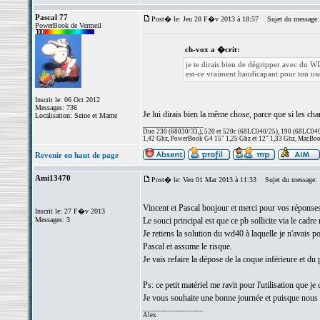
Pascal 77
Post� le: Jeu 28 F�v 2013 à 18:57
Sujet du message:
PowerBook de Vermeil
ch-vox a �crit:
je te dirais bien de dégripper avec du W
est-ce vraiment handicapant pour ton us
Inscrit le: 06 Oct 2012
Messages: 736
Je lui dirais bien la même chose, parce que si les char
Localisation: Seine et Marne
_________________
Duo 230 (68030/33,), 520 et 520c (68LC040/25), 190 (68LC040/
1,42 Ghz, PowerBook G4 15" 1,25 Ghz et 12" 1,33 Ghz, MacBook
Revenir en haut de page
Ami13470
Post� le: Ven 01 Mar 2013 à 11:33
Sujet du message:
Vincent et Pascal bonjour et merci pour vos réponses
Inscrit le: 27 F�v 2013
Messages: 3
Le souci principal est que ce pb sollicite via le cadre
Je retiens la solution du wd40 à laquelle je n'avais p
Pascal et assume le risque.
Je vais refaire la dépose de la coque inférieure et du
Ps: ce petit matériel me ravit pour l'utilisation que 
Je vous souhaite une bonne journée et puisque nous
_________________
Alex