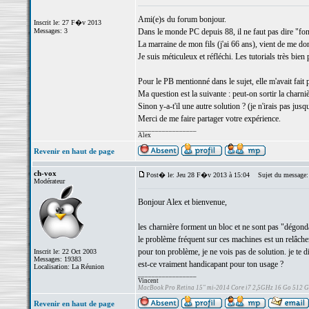
Ami(e)s du forum bonjour.
Inscrit le: 27 F�v 2013
Messages: 3
Dans le monde PC depuis 88, il ne faut pas dire "font
La marraine de mon fils (j'ai 66 ans), vient de me d
Je suis méticuleux et réfléchi. Les tutorials très b
Pour le PB mentionné dans le sujet, elle m'avait fait 
Ma question est la suivante : peut-on sortir la charniè
Sinon y-a-t'il une autre solution ? (je n'irais pas jusq
Merci de me faire partager votre expérience.
_________________
Alex
Revenir en haut de page
ch-vox
Post� le: Jeu 28 F�v 2013 à 15:04
Sujet du message:
Modérateur
Bonjour Alex et bienvenue,
les charnière forment un bloc et ne sont pas "dégond
le problème fréquent sur ces machines est un relâcheme
pour ton problème, je ne vois pas de solution. je te
Inscrit le: 22 Oct 2003
Messages: 19383
est-ce vraiment handicapant pour ton usage ?
Localisation: La Réunion
_________________
Vincent
MacBook Pro Retina 15" mi-2014 Core i7 2,5GHz 16 Go 512 
Revenir en haut de page