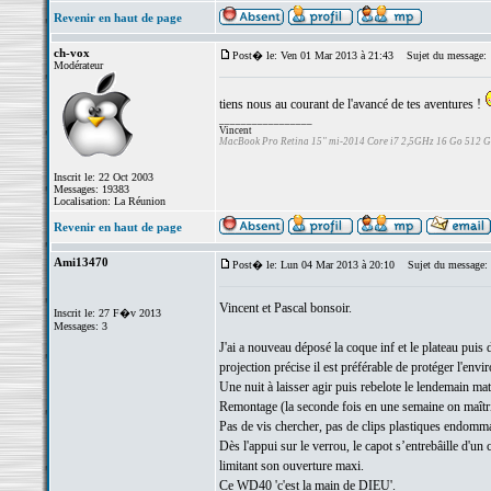
Revenir en haut de page
ch-vox
Post� le: Ven 01 Mar 2013 à 21:43
Sujet du message:
Modérateur
tiens nous au courant de l'avancé de tes aventures !
_________________
Vincent
MacBook Pro Retina 15" mi-2014 Core i7 2,5GHz 16 Go 512 
Inscrit le: 22 Oct 2003
Messages: 19383
Localisation: La Réunion
Revenir en haut de page
Ami13470
Post� le: Lun 04 Mar 2013 à 20:10
Sujet du message:
Vincent et Pascal bonsoir.
Inscrit le: 27 F�v 2013
Messages: 3
J'ai a nouveau déposé la coque inf et le plateau puis
projection précise il est préférable de protéger l'en
Une nuit à laisser agir puis rebelote le lendemain mat
Remontage (la seconde fois en une semaine on maîtr
Pas de vis chercher, pas de clips plastiques endomm
Dès l'appui sur le verrou, le capot s’entrebâille d'u
limitant son ouverture maxi.
Ce WD40 'c'est la main de DIEU'.