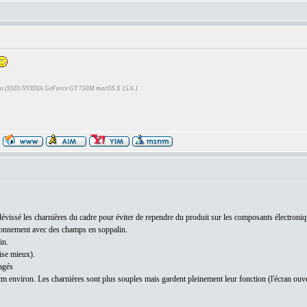
Go (SSD) NVIDIA GeForce GT 750M macOS X 15.6.1
 dévissé les charnières du cadre pour éviter de rependre du produit sur les composants électroni
vironnement avec des champs en soppalin.
in.
ise mieux).
agés
n cm environ. Les charnières sont plus souples mais gardent pleinement leur fonction (l'écran ouv