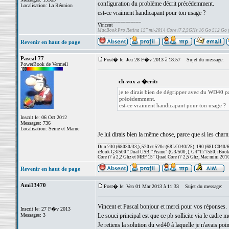
configuration du problème décrit précédemment.
Localisation: La Réunion
est-ce vraiment handicapant pour ton usage ?
_________________
Vincent
MacBook Pro Retina 15" mi-2014 Core i7 2,5GHz 16 Go 512 Go
Revenir en haut de page
Pascal 77
Post� le: Jeu 28 F�v 2013 à 18:57
Sujet du message:
PowerBook de Vermeil
ch-vox a �crit:
je te dirais bien de dégripper avec du WD40 pa
précédemment.
est-ce vraiment handicapant pour ton usage ?
Inscrit le: 06 Oct 2012
Messages: 736
Localisation: Seine et Marne
Je lui dirais bien la même chose, parce que si les charni
_________________
Duo 230 (68030/33,), 520 et 520c (68LC040/25), 190 (68LC040/66/
iBook G3/500 "Dual USB, "Pismo" (G3/500, ), G4"Ti"/550, iBook
Core i7 à 2,2 Ghz et MBP 15" Quad Core i7 2,5 Ghz, Mac mini 201
Revenir en haut de page
Ami13470
Post� le: Ven 01 Mar 2013 à 11:33
Sujet du message:
Vincent et Pascal bonjour et merci pour vos réponses.
Inscrit le: 27 F�v 2013
Messages: 3
Le souci principal est que ce pb sollicite via le cadre m
Je retiens la solution du wd40 à laquelle je n'avais po