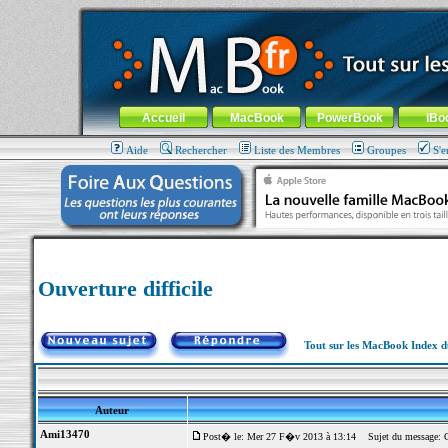
MacBook-fr.com : 100% Apple... 100% nomade !
Aller au contenu
-
Aller au menu général
-
Aller au menu de la
Menu général
Accueil
MacBook
PowerBook
iBo
Aide
Rechercher
Liste des Membres
Groupes
S'e
Ouverture difficile
Tout sur les MacBook Index 
Auteur
Ami13470
Post� le: Mer 27 F�v 2013 à 13:14
Sujet du message: Ou