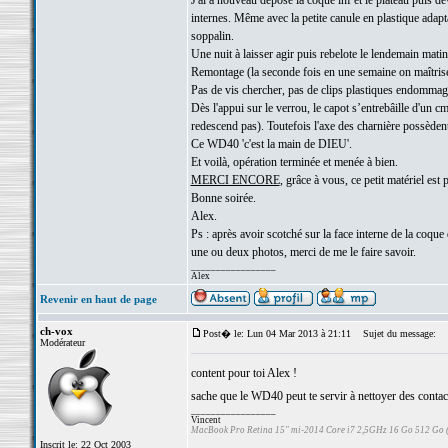
J'ai a nouveau déposé la coque inf et le plateau puis d
internes. Même avec la petite canule en plastique adapt
soppalin.
Une nuit à laisser agir puis rebelote le lendemain matin
Remontage (la seconde fois en une semaine on maîtris
Pas de vis chercher, pas de clips plastiques endommag
Dès l'appui sur le verrou, le capot s’entrebâille d'un 
redescend pas). Toutefois l'axe des charnière possèden
Ce WD40 'c'est la main de DIEU'.
Et voilà, opération terminée et menée à bien.
MERCI ENCORE
, grâce à vous, ce petit matériel est 
Bonne soirée.
Alex.
Ps : après avoir scotché sur la face interne de la coque 
une ou deux photos, merci de me le faire savoir.
_________________
Alex
Revenir en haut de page
ch-vox
Post� le: Lun 04 Mar 2013 à 21:11
Sujet du message:
Modérateur
content pour toi Alex !
sache que le WD40 peut te servir à nettoyer des contacts 
_________________
Vincent
MacBook Pro Retina 15" mi-2014 Core i7 2,5GHz 16 Go 512 Go
Inscrit le: 22 Oct 2003