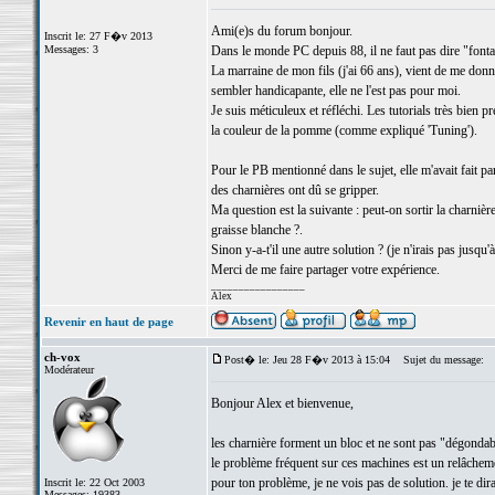
Ami(e)s du forum bonjour.
Inscrit le: 27 F�v 2013
Messages: 3
Dans le monde PC depuis 88, il ne faut pas dire "fontai
La marraine de mon fils (j'ai 66 ans), vient de me don
sembler handicapante, elle ne l'est pas pour moi.
Je suis méticuleux et réfléchi. Les tutorials très bien
la couleur de la pomme (comme expliqué 'Tuning').
Pour le PB mentionné dans le sujet, elle m'avait fait pa
des charnières ont dû se gripper.
Ma question est la suivante : peut-on sortir la charnière
graisse blanche ?.
Sinon y-a-t'il une autre solution ? (je n'irais pas jusqu'
Merci de me faire partager votre expérience.
_________________
Alex
Revenir en haut de page
ch-vox
Post� le: Jeu 28 F�v 2013 à 15:04
Sujet du message:
Modérateur
Bonjour Alex et bienvenue,
les charnière forment un bloc et ne sont pas "dégondab
le problème fréquent sur ces machines est un relâchement
pour ton problème, je ne vois pas de solution. je te di
Inscrit le: 22 Oct 2003
Messages: 19383