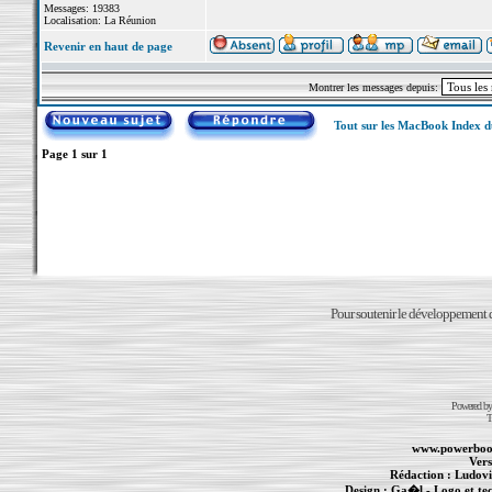
Messages: 19383
Localisation: La Réunion
Revenir en haut de page
Montrer les messages depuis:
Tout sur les MacBook Index 
Page
1
sur
1
Pour soutenir le développement du
Powered b
T
www.powerboo
Vers
Rédaction :
Ludovi
Design :
Ga�l
- Logo et te