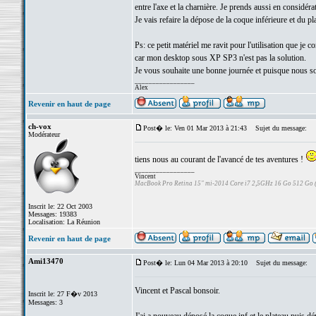
entre l'axe et la charnière. Je prends aussi en considér
Je vais refaire la dépose de la coque inférieure et du p
Ps: ce petit matériel me ravit pour l'utilisation que je 
car mon desktop sous XP SP3 n'est pas la solution.
Je vous souhaite une bonne journée et puisque nous 
_________________
Alex
Revenir en haut de page
ch-vox
Post� le: Ven 01 Mar 2013 à 21:43
Sujet du message:
Modérateur
tiens nous au courant de l'avancé de tes aventures !
_________________
Vincent
MacBook Pro Retina 15" mi-2014 Core i7 2,5GHz 16 Go 512 Go
Inscrit le: 22 Oct 2003
Messages: 19383
Localisation: La Réunion
Revenir en haut de page
Ami13470
Post� le: Lun 04 Mar 2013 à 20:10
Sujet du message:
Vincent et Pascal bonsoir.
Inscrit le: 27 F�v 2013
Messages: 3