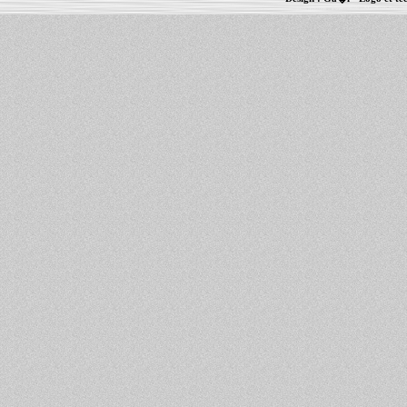
Informations :
PowerBook
-
MacBook Pro
-
i