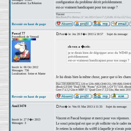
configuration du problème décrit précédemment.
Localisation: La Réunion
est-ce vraiment handicapant pour ton usage ?
_________________
Vincent
MacBook Pro Retina 15" mi-2014 Core i7 2,5GHz 16 Go 512 Go
Revenir en haut de page
Pascal 77
Post� le: Jeu 28 F�v 2013 à 18:57
Sujet du message:
PowerBook de Vermeil
ch-vox a �crit:
je te dirais bien de dégripper avec du WD40 pa
précédemment.
est-ce vraiment handicapant pour ton usage ?
Inscrit le: 06 Oct 2012
Messages: 736
Localisation: Seine et Marne
Je lui dirais bien la même chose, parce que si les charni
_________________
Duo 230 (68030/33,), 520 et 520c (68LC040/25), 190 (68LC040/66/
iBook G3/500 "Dual USB, "Pismo" (G3/500, ), G4"Ti"/550, iBook
Core i7 à 2,2 Ghz et MBP 15" Quad Core i7 2,5 Ghz, Mac mini 201
Revenir en haut de page
Ami13470
Post� le: Ven 01 Mar 2013 à 11:33
Sujet du message:
Vincent et Pascal bonjour et merci pour vos réponses.
Inscrit le: 27 F�v 2013
Messages: 3
Le souci principal est que ce pb sollicite via le cadre m
Je retiens la solution du wd40 à laquelle je n'avais po