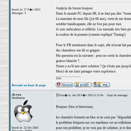
Ami(e)s du forum bonjour.
Inscrit le: 27 F�v 2013
Messages: 3
Dans le monde PC depuis 88, il ne faut pas dire "fontai
La marraine de mon fils (j'ai 66 ans), vient de me don
sembler handicapante, elle ne l'est pas pour moi.
Je suis méticuleux et réfléchi. Les tutorials très bien
la couleur de la pomme (comme expliqué 'Tuning').
Pour le PB mentionné dans le sujet, elle m'avait fait pa
des charnières ont dû se gripper.
Ma question est la suivante : peut-on sortir la charnière
graisse blanche ?.
Sinon y-a-t'il une autre solution ? (je n'irais pas jusqu'
Merci de me faire partager votre expérience.
_________________
Alex
Revenir en haut de page
ch-vox
Post� le: Jeu 28 F�v 2013 à 15:04
Sujet du message:
Modérateur
Bonjour Alex et bienvenue,
les charnière forment un bloc et ne sont pas "dégondab
le problème fréquent sur ces machines est un relâchement
pour ton problème, je ne vois pas de solution. je te di
Inscrit le: 22 Oct 2003
Messages: 19383