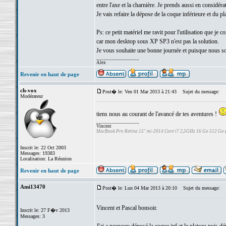
entre l'axe et la charnière. Je prends aussi en considér
Je vais refaire la dépose de la coque inférieure et du p
Ps: ce petit matériel me ravit pour l'utilisation que je 
car mon desktop sous XP SP3 n'est pas la solution.
Je vous souhaite une bonne journée et puisque nous 
_________________
Alex
Revenir en haut de page
ch-vox
Post� le: Ven 01 Mar 2013 à 21:43
Sujet du message:
Modérateur
tiens nous au courant de l'avancé de tes aventures !
_________________
Vincent
MacBook Pro Retina 15" mi-2014 Core i7 2,5GHz 16 Go 512 Go
Inscrit le: 22 Oct 2003
Messages: 19383
Localisation: La Réunion
Revenir en haut de page
Ami13470
Post� le: Lun 04 Mar 2013 à 20:10
Sujet du message:
Vincent et Pascal bonsoir.
Inscrit le: 27 F�v 2013
Messages: 3