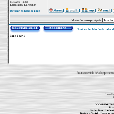
Messages: 19383
Localisation: La Réunion
Revenir en haut de page
Montrer les messages depuis:
Tout sur les MacBook Index 
Page
1
sur
1
Pour soutenir le développement du
Powered b
T
www.powerboo
Vers
Rédaction :
Ludovi
Design :
Ga�l
- Logo et te