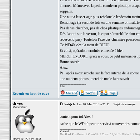
J'ai a nouveau déposé la coque inf et le plateau puis d
internes. Même avec la petite canule en plastique adapt
soppalin.
Une nuit à laisser agir puis rebelote le lendemain matin
Remontage (la seconde fois en une semaine on maîtris
Pas de vis chercher, pas de clips plastiques endommag
Dès l'appui sur le verrou, le capot s’entrebâille d'un 
redescend pas). Toutefois l'axe des charnière possèden
Ce WD40 'c'est la main de DIEU'.
Et voilà, opération terminée et menée à bien.
MERCI ENCORE
, grâce à vous, ce petit matériel est 
Bonne soirée.
Alex.
Ps : après avoir scotché sur la face interne de la coque 
une ou deux photos, merci de me le faire savoir.
_________________
Alex
Revenir en haut de page
ch-vox
Post� le: Lun 04 Mar 2013 à 21:11
Sujet du message:
Modérateur
content pour toi Alex !
sache que le WD40 peut te servir à nettoyer des contacts 
_________________
Vincent
MacBook Pro Retina 15" mi-2014 Core i7 2,5GHz 16 Go 512 Go
Inscrit le: 22 Oct 2003