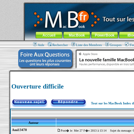
MacBook-fr.com : 100% Apple... 100% nomade !
Aller au contenu
-
Aller au menu général
-
Aller au menu de la
Menu général
Accueil
MacBook
PowerBook
iBo
Aide
Rechercher
Liste des Membres
Groupes
S'e
Ouverture difficile
Tout sur les MacBook Index 
Auteur
Ami13470
Post� le: Mer 27 F�v 2013 à 13:14
Sujet du message: Ou