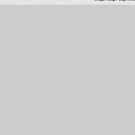
Informations :
PowerBook
-
MacBook Pro
-
i