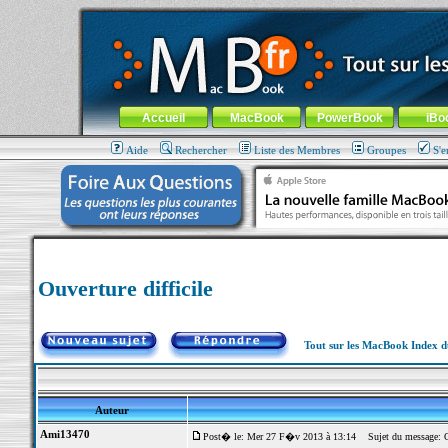
MacBook-fr.com : 100% Apple... 100% nomade !
Aller au contenu
-
Aller au menu général
-
Aller au menu de la
Menu général
Accueil
MacBook
PowerBook
iBo
Aide
Rechercher
Liste des Membres
Groupes
S'e
Ouverture difficile
Tout sur les MacBook Index 
Auteur
Ami13470
Post� le: Mer 27 F�v 2013 à 13:14
Sujet du message: Ou