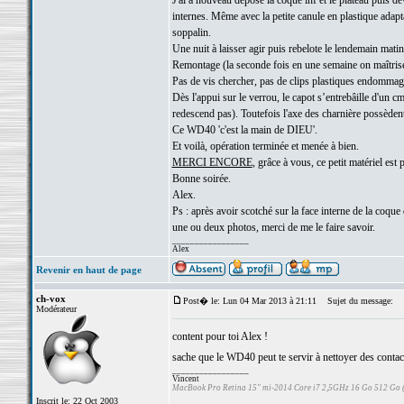
J'ai a nouveau déposé la coque inf et le plateau puis d
internes. Même avec la petite canule en plastique adapt
soppalin.
Une nuit à laisser agir puis rebelote le lendemain matin
Remontage (la seconde fois en une semaine on maîtris
Pas de vis chercher, pas de clips plastiques endommag
Dès l'appui sur le verrou, le capot s’entrebâille d'un 
redescend pas). Toutefois l'axe des charnière possèden
Ce WD40 'c'est la main de DIEU'.
Et voilà, opération terminée et menée à bien.
MERCI ENCORE
, grâce à vous, ce petit matériel est 
Bonne soirée.
Alex.
Ps : après avoir scotché sur la face interne de la coque 
une ou deux photos, merci de me le faire savoir.
_________________
Alex
Revenir en haut de page
ch-vox
Post� le: Lun 04 Mar 2013 à 21:11
Sujet du message:
Modérateur
content pour toi Alex !
sache que le WD40 peut te servir à nettoyer des contacts 
_________________
Vincent
MacBook Pro Retina 15" mi-2014 Core i7 2,5GHz 16 Go 512 Go
Inscrit le: 22 Oct 2003