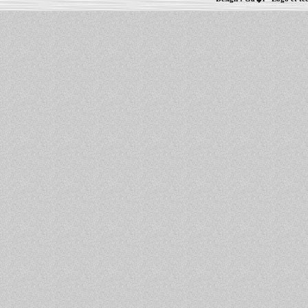
Informations :
PowerBook
-
MacBook Pro
-
i