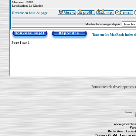
Messages: 19383
Localisation: La Réunion
Revenir en haut de page
Montrer les messages depuis:
Tout sur les MacBook Index 
Page
1
sur
1
Pour soutenir le développement du
Powered b
T
www.powerboo
Vers
Rédaction :
Ludovi
Design :
Ga�l
- Logo et te