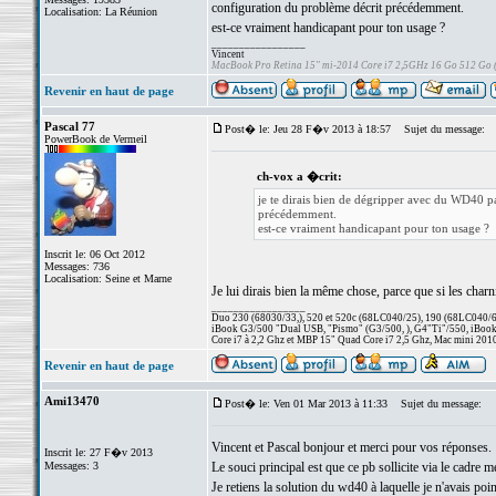
configuration du problème décrit précédemment.
Localisation: La Réunion
est-ce vraiment handicapant pour ton usage ?
_________________
Vincent
MacBook Pro Retina 15" mi-2014 Core i7 2,5GHz 16 Go 512 Go
Revenir en haut de page
Pascal 77
Post� le: Jeu 28 F�v 2013 à 18:57
Sujet du message:
PowerBook de Vermeil
ch-vox a �crit:
je te dirais bien de dégripper avec du WD40 pa
précédemment.
est-ce vraiment handicapant pour ton usage ?
Inscrit le: 06 Oct 2012
Messages: 736
Localisation: Seine et Marne
Je lui dirais bien la même chose, parce que si les charni
_________________
Duo 230 (68030/33,), 520 et 520c (68LC040/25), 190 (68LC040/66/
iBook G3/500 "Dual USB, "Pismo" (G3/500, ), G4"Ti"/550, iBook
Core i7 à 2,2 Ghz et MBP 15" Quad Core i7 2,5 Ghz, Mac mini 201
Revenir en haut de page
Ami13470
Post� le: Ven 01 Mar 2013 à 11:33
Sujet du message:
Vincent et Pascal bonjour et merci pour vos réponses.
Inscrit le: 27 F�v 2013
Messages: 3
Le souci principal est que ce pb sollicite via le cadre m
Je retiens la solution du wd40 à laquelle je n'avais po