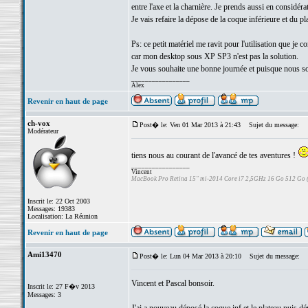
entre l'axe et la charnière. Je prends aussi en considér
Je vais refaire la dépose de la coque inférieure et du p
Ps: ce petit matériel me ravit pour l'utilisation que je 
car mon desktop sous XP SP3 n'est pas la solution.
Je vous souhaite une bonne journée et puisque nous 
_________________
Alex
Revenir en haut de page
ch-vox
Post� le: Ven 01 Mar 2013 à 21:43
Sujet du message:
Modérateur
tiens nous au courant de l'avancé de tes aventures !
_________________
Vincent
MacBook Pro Retina 15" mi-2014 Core i7 2,5GHz 16 Go 512 Go
Inscrit le: 22 Oct 2003
Messages: 19383
Localisation: La Réunion
Revenir en haut de page
Ami13470
Post� le: Lun 04 Mar 2013 à 20:10
Sujet du message:
Vincent et Pascal bonsoir.
Inscrit le: 27 F�v 2013
Messages: 3