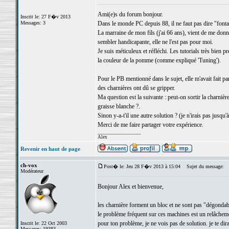
Ami(e)s du forum bonjour.
Inscrit le: 27 F�v 2013
Messages: 3
Dans le monde PC depuis 88, il ne faut pas dire "fontai
La marraine de mon fils (j'ai 66 ans), vient de me don
sembler handicapante, elle ne l'est pas pour moi.
Je suis méticuleux et réfléchi. Les tutorials très bien
la couleur de la pomme (comme expliqué 'Tuning').
Pour le PB mentionné dans le sujet, elle m'avait fait pa
des charnières ont dû se gripper.
Ma question est la suivante : peut-on sortir la charnière
graisse blanche ?.
Sinon y-a-t'il une autre solution ? (je n'irais pas jusqu'
Merci de me faire partager votre expérience.
_________________
Alex
Revenir en haut de page
ch-vox
Post� le: Jeu 28 F�v 2013 à 15:04
Sujet du message:
Modérateur
Bonjour Alex et bienvenue,
les charnière forment un bloc et ne sont pas "dégondab
le problème fréquent sur ces machines est un relâchement
pour ton problème, je ne vois pas de solution. je te di
Inscrit le: 22 Oct 2003
Messages: 19383