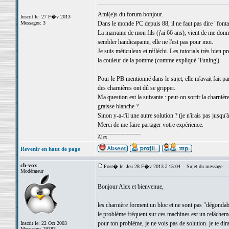
Ami(e)s du forum bonjour.
Inscrit le: 27 F�v 2013
Messages: 3
Dans le monde PC depuis 88, il ne faut pas dire "fontai
La marraine de mon fils (j'ai 66 ans), vient de me don
sembler handicapante, elle ne l'est pas pour moi.
Je suis méticuleux et réfléchi. Les tutorials très bien
la couleur de la pomme (comme expliqué 'Tuning').
Pour le PB mentionné dans le sujet, elle m'avait fait pa
des charnières ont dû se gripper.
Ma question est la suivante : peut-on sortir la charnière
graisse blanche ?.
Sinon y-a-t'il une autre solution ? (je n'irais pas jusqu'
Merci de me faire partager votre expérience.
_________________
Alex
Revenir en haut de page
ch-vox
Post� le: Jeu 28 F�v 2013 à 15:04
Sujet du message:
Modérateur
Bonjour Alex et bienvenue,
les charnière forment un bloc et ne sont pas "dégondab
le problème fréquent sur ces machines est un relâchement
pour ton problème, je ne vois pas de solution. je te di
Inscrit le: 22 Oct 2003
Messages: 19383