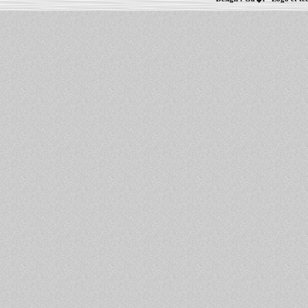
Informations :
PowerBook
-
MacBook Pro
-
i