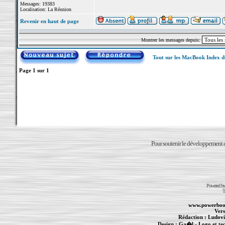
Messages: 19383
Localisation: La Réunion
Revenir en haut de page
Montrer les messages depuis:
Tout sur les MacBook Index 
Page
1
sur
1
Pour soutenir le développement du
Powered b
T
www.powerboo
Vers
Rédaction :
Ludovi
Design :
Ga�l
- Logo et te