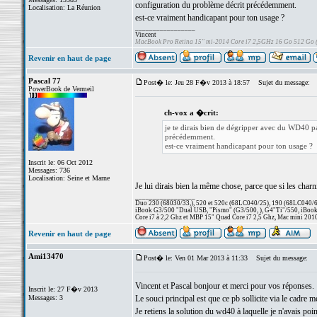
configuration du problème décrit précédemment.
Localisation: La Réunion
est-ce vraiment handicapant pour ton usage ?
_________________
Vincent
MacBook Pro Retina 15" mi-2014 Core i7 2,5GHz 16 Go 512 Go
Revenir en haut de page
Pascal 77
Post� le: Jeu 28 F�v 2013 à 18:57
Sujet du message:
PowerBook de Vermeil
ch-vox a �crit:
je te dirais bien de dégripper avec du WD40 pa
précédemment.
est-ce vraiment handicapant pour ton usage ?
Inscrit le: 06 Oct 2012
Messages: 736
Localisation: Seine et Marne
Je lui dirais bien la même chose, parce que si les charni
_________________
Duo 230 (68030/33,), 520 et 520c (68LC040/25), 190 (68LC040/66/
iBook G3/500 "Dual USB, "Pismo" (G3/500, ), G4"Ti"/550, iBook
Core i7 à 2,2 Ghz et MBP 15" Quad Core i7 2,5 Ghz, Mac mini 201
Revenir en haut de page
Ami13470
Post� le: Ven 01 Mar 2013 à 11:33
Sujet du message:
Vincent et Pascal bonjour et merci pour vos réponses.
Inscrit le: 27 F�v 2013
Messages: 3
Le souci principal est que ce pb sollicite via le cadre m
Je retiens la solution du wd40 à laquelle je n'avais po