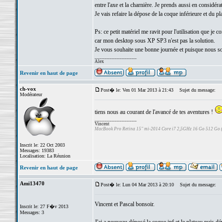
entre l'axe et la charnière. Je prends aussi en considér
Je vais refaire la dépose de la coque inférieure et du p
Ps: ce petit matériel me ravit pour l'utilisation que je 
car mon desktop sous XP SP3 n'est pas la solution.
Je vous souhaite une bonne journée et puisque nous 
_________________
Alex
Revenir en haut de page
ch-vox
Post� le: Ven 01 Mar 2013 à 21:43
Sujet du message:
Modérateur
tiens nous au courant de l'avancé de tes aventures !
_________________
Vincent
MacBook Pro Retina 15" mi-2014 Core i7 2,5GHz 16 Go 512 Go
Inscrit le: 22 Oct 2003
Messages: 19383
Localisation: La Réunion
Revenir en haut de page
Ami13470
Post� le: Lun 04 Mar 2013 à 20:10
Sujet du message:
Vincent et Pascal bonsoir.
Inscrit le: 27 F�v 2013
Messages: 3