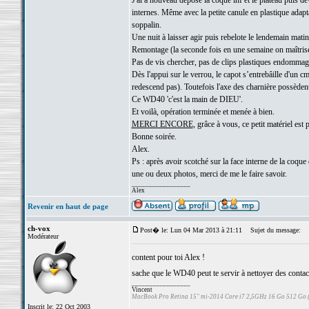
J'ai a nouveau déposé la coque inf et le plateau puis d
internes. Même avec la petite canule en plastique adapt
soppalin.
Une nuit à laisser agir puis rebelote le lendemain matin
Remontage (la seconde fois en une semaine on maîtris
Pas de vis chercher, pas de clips plastiques endommag
Dès l'appui sur le verrou, le capot s’entrebâille d'un 
redescend pas). Toutefois l'axe des charnière possèden
Ce WD40 'c'est la main de DIEU'.
Et voilà, opération terminée et menée à bien.
MERCI ENCORE
, grâce à vous, ce petit matériel est 
Bonne soirée.
Alex.
Ps : après avoir scotché sur la face interne de la coque 
une ou deux photos, merci de me le faire savoir.
_________________
Alex
Revenir en haut de page
ch-vox
Post� le: Lun 04 Mar 2013 à 21:11
Sujet du message:
Modérateur
content pour toi Alex !
sache que le WD40 peut te servir à nettoyer des contacts 
_________________
Vincent
MacBook Pro Retina 15" mi-2014 Core i7 2,5GHz 16 Go 512 Go
Inscrit le: 22 Oct 2003