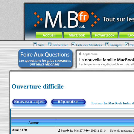
MacBook-fr.com : 100% Apple... 100% nomade !
Aller au contenu
-
Aller au menu général
-
Aller au menu de la
Menu général
Accueil
MacBook
PowerBook
iBo
Aide
Rechercher
Liste des Membres
Groupes
S'e
Ouverture difficile
Tout sur les MacBook Index 
Auteur
Ami13470
Post� le: Mer 27 F�v 2013 à 13:14
Sujet du message: Ou