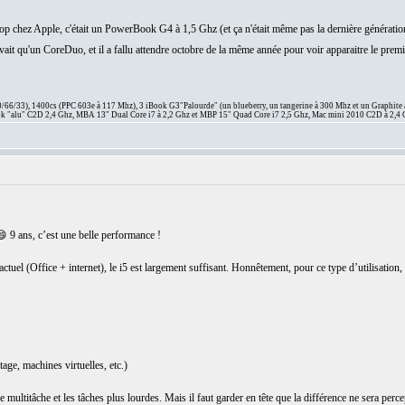
op chez Apple, c'était un PowerBook G4 à 1,5 Ghz (et ça n'était même pas la dernière génératio
'avait qu'un CoreDuo, et il a fallu attendre octobre de la même année pour voir apparaitre le 
66/33), 1400cs (PPC 603e à 117 Mhz), 3 iBook G3"Palourde" (un blueberry, un tangerine à 300 Mhz et un Graphite
 "alu" C2D 2,4 Ghz, MBA 13" Dual Core i7 à 2,2 Ghz et MBP 15" Quad Core i7 2,5 Ghz, Mac mini 2010 C2D à 2,4 
 9 ans, c’est une belle performance !
ctuel (Office + internet), le i5 est largement suffisant. Honnêtement, pour ce type d’utilisation
ge, machines virtuelles, etc.)
ultitâche et les tâches plus lourdes. Mais il faut garder en tête que la différence ne sera perce