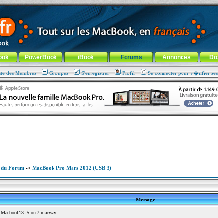
ade !
général
-
Aller au menu de la rubrique
ook
PowerBook
iBook
Forums
Annonces
Do
ste des Membres
Groupes
S'enregistrer
Profil
Se connecter pour v�rifier se
x du Forum
->
MacBook Pro Mars 2012 (USB 3)
Message
 Macbook13 i5 oui7 macway