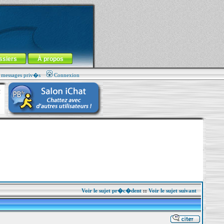
ssiers
À propos
s messages priv�s
Connexion
Voir le sujet pr�c�dent
::
Voir le sujet suivant