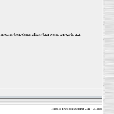
j’investirais éventuellement ailleurs (écran externe, sauvegarde, etc.).
Toutes les heures sont au format GMT + 2 Heures