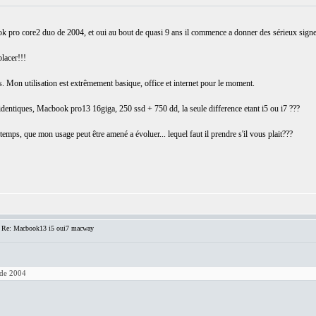
pro core2 duo de 2004, et oui au bout de quasi 9 ans il commence a donner des sérieux signes
lacer!!!
. Mon utilisation est extrêmement basique, office et internet pour le moment.
dentiques, Macbook pro13 16giga, 250 ssd + 750 dd, la seule difference etant i5 ou i7 ???
emps, que mon usage peut être amené a évoluer... lequel faut il prendre s'il vous plait???
 Re: Macbook13 i5 oui7 macway
de 2004