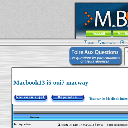
MacBook-fr.com : 100% Apple... 100% nom
Aller au contenu
-
Aller au menu 
Menu général
Accueil
MacB
Aide
Rechercher
Li
Macbook13 i5 oui7 macway
Tout sur les MacBook Inde
Auteur
borisgcohen
Post� le: Dim 17 Mar 2013 à 10:05
Sujet du message: