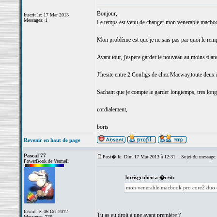
Bonjour,
Inscrit le: 17 Mar 2013
Messages: 1
Le temps est venu de changer mon venerable macbook 
Mon problème est que je ne sais pas par quoi le remp
Avant tout, j'espere garder le nouveau au moins 6 ans
J'hesite entre 2 Configs de chez Macway,toute deux i
Sachant que je compte le garder longtemps, tres longt
cordialement,
boris
Revenir en haut de page
Pascal 77
Post� le: Dim 17 Mar 2013 à 12:31
Sujet du message:
PowerBook de Vermeil
borisgcohen a �crit:
mon venerable macbook pro core2 duo 
Inscrit le: 06 Oct 2012
Tu as eu droit à une avant première ?
Messages: 736