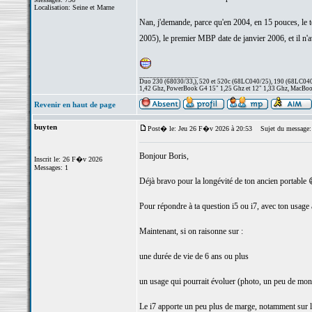
Localisation: Seine et Marne
Nan, j'demande, parce qu'en 2004, en 15 pouces, le t
2005), le premier MBP date de janvier 2006, et il n
_________________
Duo 230 (68030/33,), 520 et 520c (68LC040/25), 190 (68LC040/
1,42 Ghz, PowerBook G4 15" 1,25 Ghz et 12" 1,33 Ghz, MacBook
Revenir en haut de page
buyten
Post� le: Jeu 26 F�v 2026 à 20:53
Sujet du message:
Bonjour Boris,
Inscrit le: 26 F�v 2026
Messages: 1
Déjà bravo pour la longévité de ton ancien portable 
Pour répondre à ta question i5 ou i7, avec ton usage a
Maintenant, si on raisonne sur :
une durée de vie de 6 ans ou plus
un usage qui pourrait évoluer (photo, un peu de monta
Le i7 apporte un peu plus de marge, notamment sur le m