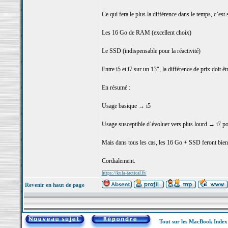
Ce qui fera le plus la différence dans le temps, c’est s
Les 16 Go de RAM (excellent choix)
Le SSD (indispensable pour la réactivité)
Entre i5 et i7 sur un 13", la différence de prix doit êt
En résumé :
Usage basique → i5
Usage susceptible d’évoluer vers plus lourd → i7 pour
Mais dans tous les cas, les 16 Go + SSD feront bien 
Cordialement.
_________________
https://kula-tactical.fr/
Revenir en haut de page
Tout sur les MacBook Inde