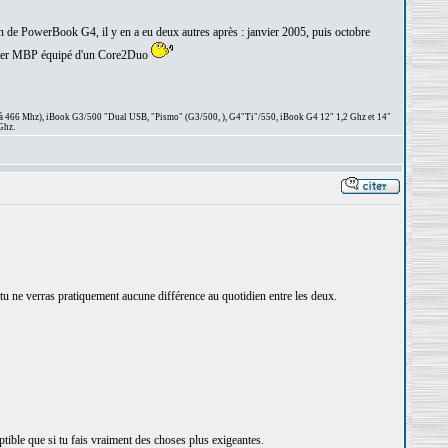
n de PowerBook G4, il y en a eu deux autres après : janvier 2005, puis octobre
premier MBP équipé d'un Core2Duo
 à 466 Mhz), iBook G3/500 "Dual USB, "Pismo" (G3/500, ), G4"Ti"/550, iBook G4 12" 1,2 Ghz et 14"
Ghz.
, tu ne verras pratiquement aucune différence au quotidien entre les deux.
ptible que si tu fais vraiment des choses plus exigeantes.