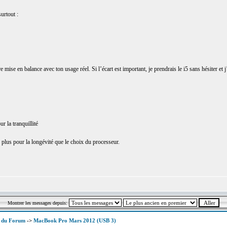
urtout :
re mise en balance avec ton usage réel. Si l’écart est important, je prendrais le i5 sans hésiter et 
 la tranquillité
plus pour la longévité que le choix du processeur.
Montrer les messages depuis:
x du Forum
->
MacBook Pro Mars 2012 (USB 3)